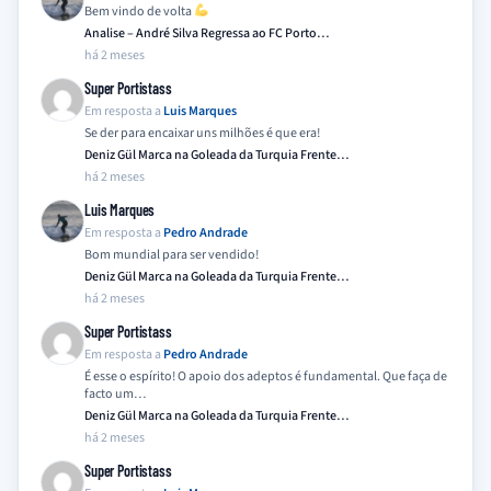
Bem vindo de volta
Analise – André Silva Regressa ao FC Porto…
há 2 meses
Super Portistass
Em resposta a
Luis Marques
Se der para encaixar uns milhões é que era!
Deniz Gül Marca na Goleada da Turquia Frente…
há 2 meses
Luis Marques
Em resposta a
Pedro Andrade
Bom mundial para ser vendido!
Deniz Gül Marca na Goleada da Turquia Frente…
há 2 meses
Super Portistass
Em resposta a
Pedro Andrade
É esse o espírito! O apoio dos adeptos é fundamental. Que faça de
facto um…
Deniz Gül Marca na Goleada da Turquia Frente…
há 2 meses
Super Portistass