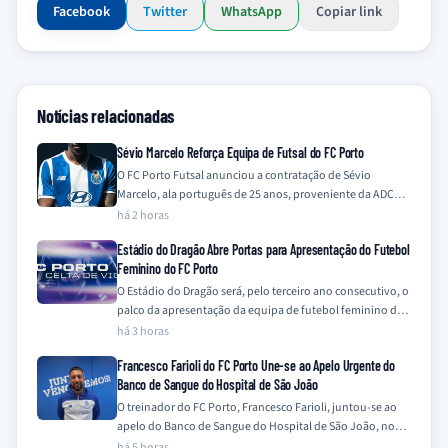
Facebook
Twitter
WhatsApp
Copiar link
Notícias relacionadas
Sévio Marcelo Reforça Equipa de Futsal do FC Porto
O FC Porto Futsal anunciou a contratação de Sévio
Marcelo, ala português de 25 anos, proveniente da ADCR
Caxinas Poça Barca, para…
há 2 horas
Estádio do Dragão Abre Portas para Apresentação do Futebol
Feminino do FC Porto
O Estádio do Dragão será, pelo terceiro ano consecutivo, o
palco da apresentação da equipa de futebol feminino do
FC Porto, num…
há 3 horas
Francesco Farioli do FC Porto Une-se ao Apelo Urgente do
Banco de Sangue do Hospital de São João
O treinador do FC Porto, Francesco Farioli, juntou-se ao
apelo do Banco de Sangue do Hospital de São João, no
Porto, para…
há 5 horas