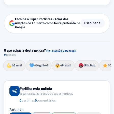
Escolha o Super Portistas - A Voz dos
Escolher
Adeptos do FC Porto como fonte preferida no
Google
O que achaste desta notícia?
Inicia sessão para reagir
0
reações
Esforço, determinação, aprovação forte
Lealdade, amor clubístico, sentimento profundo
Impressionante, chocante, de grande impacto
Reação de desespero, raiva, frustração ou espanto extremo
Excelência, destaque, o melhor
0
Garra!
0
Orgulho!
0
Brutal!
0
Fds Pqp
0
Cra
Partilha esta notícia
Espalha a palavra entre os Super Portistas
0
partilhas
0
comentários
Partilhar: