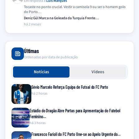
Em resposta a
Luis Marques
Tocaste no ponto crucial. Vestir a camisola 9 ou ser o homem golo
do Porto…
Deniz Gül Marca na Goleada da Turquia Frente…
há 2 meses
Últimas
Ordenadas por data de publicação
Notícias
Vídeos
Sévio Marcelo Reforça Equipa de Futsal do FC Porto
há 2 horas
Estádio do Dragão Abre Portas para Apresentação do Futebol
Feminino…
há 3 horas
Francesco Farioli do FC Porto Une-se ao Apelo Urgente do…