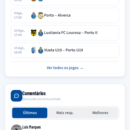
10:00
9 Ago,
Porto – Alverca
17:00
10 Ago,
Lusitania FC Lourosa – Porto II
17:00
15 Ago,
Vizela U19 – Porto U19
16:00
Ver todos os jogos →
Comentários
Discussão da comunidade
Últimos
Mais resp.
Melhores
Luis Marques