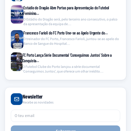
Estádio do Dragão Abre Portas para Apresentação do Futebol
Feminino…
O Estádio do Dragão será, pelo terceiro ano consecutivo, o palco
da apresentação da equipa de…
Francesco Farioli do FC Porto Une-se ao Apelo Urgente do…
O treinador do FC Porto, Francesco Farioli, juntou-se ao apelo do
Banco de Sangue do Hospital…
FC Porto Lança Série Documental ‘Conseguimos Juntos’ Sobre a
Conquista…
O Futebol Clube do Porto lançou a série documental
'Conseguimos Juntos', que oferece um olhar inédito…
Newsletter
Recebe as novidades