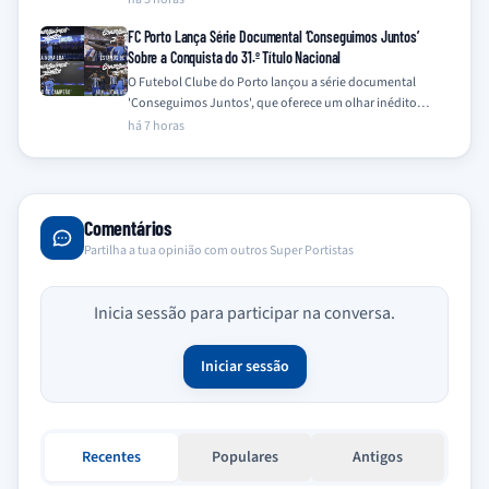
FC Porto Lança Série Documental ‘Conseguimos Juntos’
Sobre a Conquista do 31.º Título Nacional
O Futebol Clube do Porto lançou a série documental
'Conseguimos Juntos', que oferece um olhar inédito
sobre a campanha vitoriosa da temporada…
há 7 horas
Comentários
Partilha a tua opinião com outros Super Portistas
Inicia sessão para participar na conversa.
Iniciar sessão
Recentes
Populares
Antigos