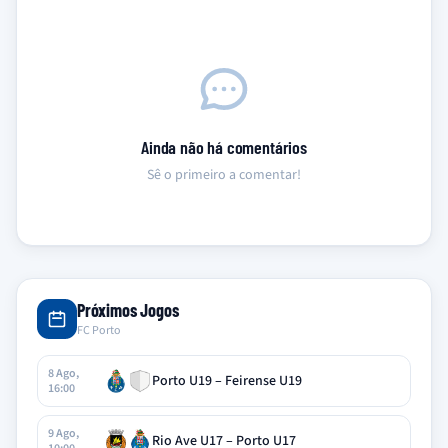
Ainda não há comentários
Sê o primeiro a comentar!
Próximos Jogos
FC Porto
8 Ago,
Porto U19 – Feirense U19
16:00
9 Ago,
Rio Ave U17 – Porto U17