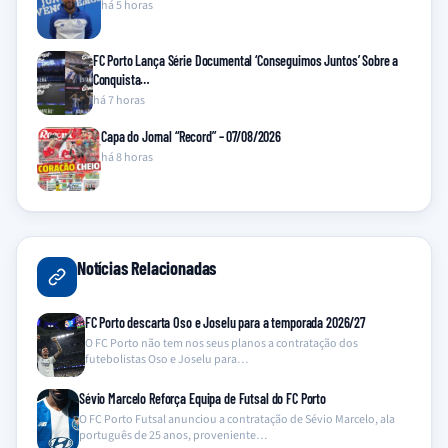
há 5 horas
FC Porto Lança Série Documental ‘Conseguimos Juntos’ Sobre a
Conquista…
há 7 horas
Capa do Jornal “Record” – 07/08/2026
há 8 horas
Notícias Relacionadas
FC Porto descarta Oso e Joselu para a temporada 2026/27
O FC Porto não tem nos seus planos a contratação dos
futebolistas Oso e Joselu para…
Sévio Marcelo Reforça Equipa de Futsal do FC Porto
O FC Porto Futsal anunciou a contratação de Sévio Marcelo, ala
português de 25 anos, proveniente…