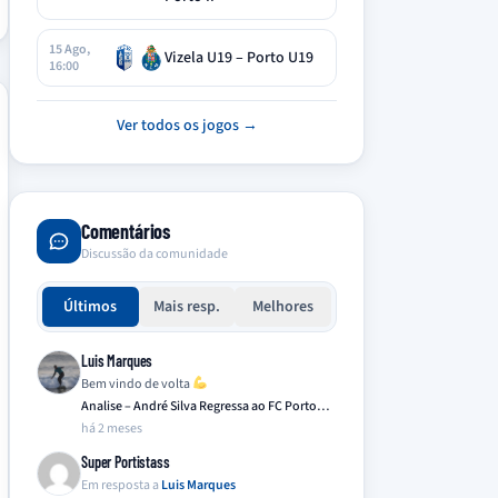
15 Ago,
Vizela U19 – Porto U19
16:00
Ver todos os jogos →
Comentários
Discussão da comunidade
Últimos
Mais resp.
Melhores
Luis Marques
Bem vindo de volta
Analise – André Silva Regressa ao FC Porto…
há 2 meses
Super Portistass
Em resposta a
Luis Marques