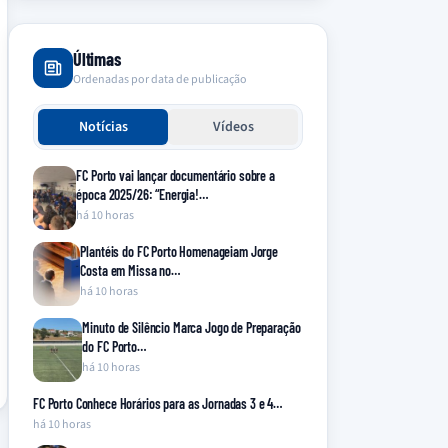
Últimas
Ordenadas por data de publicação
Notícias
Vídeos
FC Porto vai lançar documentário sobre a
época 2025/26: “Energia!…
há 10 horas
Plantéis do FC Porto Homenageiam Jorge
Costa em Missa no…
há 10 horas
Minuto de Silêncio Marca Jogo de Preparação
do FC Porto…
há 10 horas
FC Porto Conhece Horários para as Jornadas 3 e 4…
há 10 horas