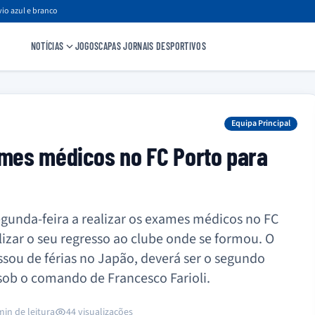
io azul e branco
NOTÍCIAS
JOGOS
CAPAS JORNAIS DESPORTIVOS
Equipa Principal
ames médicos no FC Porto para
egunda-feira a realizar os exames médicos no FC
lizar o seu regresso ao clube onde se formou. O
ssou de férias no Japão, deverá ser o segundo
sob o comando de Francesco Farioli.
min de leitura
44 visualizações