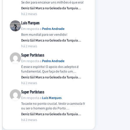
Se der para encaixar uns milhões é que era!
Deniz Gül Marca na Goleada da Turquia
Frente…
há 2 meses
Luis Marques
Em resposta a
Pedro Andrade
Bom mundial para ser vendido!
Deniz Gül Marca na Goleada da Turquia
Frente…
há 2 meses
Super Portistass
Em resposta a
Pedro Andrade
É esse o espírito! O apoio dos adeptos é
fundamental. Que faça de facto um…
Deniz Gül Marca na Goleada da Turquia
Frente…
há 2 meses
Super Portistass
Em resposta a
Luis Marques
Tocaste no ponto crucial. Vestir a camisola 9
ou ser o homem golo do Porto…
Deniz Gül Marca na Goleada da Turquia
Frente…
há 2 meses