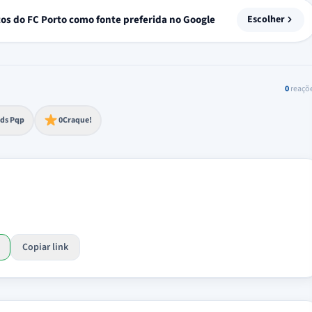
tos do FC Porto como fonte preferida no Google
Escolher
0
reaçõ
to extremo
ds Pqp
0
Craque!
Copiar link