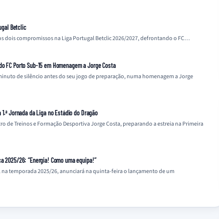
ugal Betclic
mos dois compromissos na Liga Portugal Betclic 2026/2027, defrontando o FC…
 do FC Porto Sub-15 em Homenagem a Jorge Costa
inuto de silêncio antes do seu jogo de preparação, numa homenagem a Jorge
 1.ª Jornada da Liga no Estádio do Dragão
tro de Treinos e Formação Desportiva Jorge Costa, preparando a estreia na Primeira
ca 2025/26: “Energia! Como uma equipa!”
l na temporada 2025/26, anunciará na quinta-feira o lançamento de um