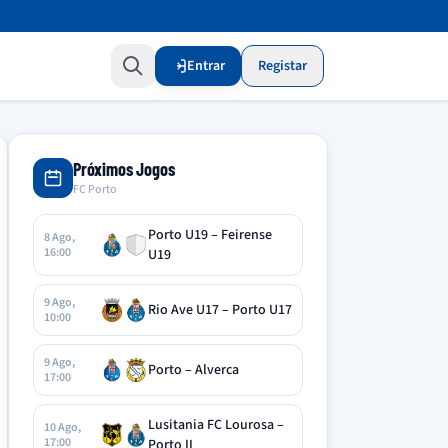
Entrar
Registar
Próximos Jogos
FC Porto
Porto U19 – Feirense
8 Ago,
16:00
U19
9 Ago,
Rio Ave U17 – Porto U17
10:00
9 Ago,
Porto – Alverca
17:00
Lusitania FC Lourosa –
10 Ago,
17:00
Porto II