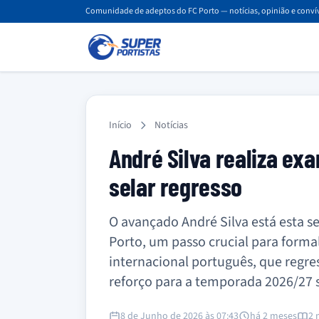
Comunidade de adeptos do FC Porto — notícias, opinião e convív
Início
Notícias
André Silva realiza ex
selar regresso
O avançado André Silva está esta s
Porto, um passo crucial para forma
internacional português, que regre
reforço para a temporada 2026/27 
8 de Junho de 2026 às 07:43
há 2 meses
2 