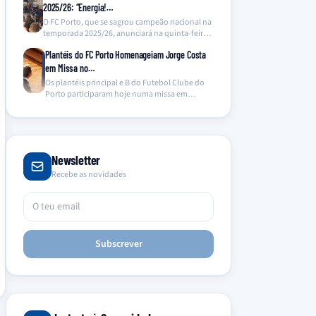
2025/26: “Energia!…
O FC Porto, que se sagrou campeão nacional na
temporada 2025/26, anunciará na quinta-feira o
lançamento…
Plantéis do FC Porto Homenageiam Jorge Costa
em Missa no…
Os plantéis principal e B do Futebol Clube do
Porto participaram hoje numa missa em
memória…
Newsletter
Recebe as novidades
Subscrever