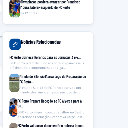
Olympiacos pondera avançar por Francisco
Moura, lateral-esquerdo do FC Porto
há 12 horas
es
Notícias Relacionadas
FC Porto Conhece Horários para as Jornadas 3 e 4…
O FC Porto já tem definidos os horários para os seus
próximos dois compromissos na Liga…
Minuto de Silêncio Marca Jogo de Preparação do
FC Porto…
A equipa Sub-15 do FC Porto observou um
minuto de silêncio antes do seu jogo de…
FC Porto Prepara Receção ao FC Alverca para a
1.ª…
O FC Porto intensificou os trabalhos no Centro
de Treinos e Formação Desportiva Jorge Costa,
preparando…
FC Porto vai lançar documentário sobre a época