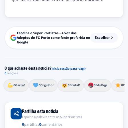
Escolha o Super Portistas - A Voz dos
Escolher
Adeptos do FC Porto como fonte preferida no
Google
O que achaste desta notícia?
Inicia sessão para reagir
0
reações
Esforço, determinação, aprovação forte
Lealdade, amor clubístico, sentimento profundo
Impressionante, chocante, de grande impacto
Reação de desespero, raiva, frustração ou espanto extremo
Excelência, destaque, o melhor
0
Garra!
0
Orgulho!
0
Brutal!
0
Fds Pqp
0
Cra
Partilha esta notícia
Espalha a palavra entre os Super Portistas
0
partilhas
0
comentários