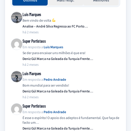
Últimos
Mais resp.
Melhores
Luis Marques
Bem vindo de volta
Analise – André Silva Regressa ao FC Porto…
há 2 meses
Super Portistass
Em resposta a
Luis Marques
Se der para encaixar uns milhões é que era!
Deniz Gül Marca na Goleada da Turquia Frente…
há 2 meses
Luis Marques
Em resposta a
Pedro Andrade
Bom mundial para ser vendido!
Deniz Gül Marca na Goleada da Turquia Frente…
há 2 meses
Super Portistass
Em resposta a
Pedro Andrade
É esse o espírito! O apoio dos adeptos é fundamental. Que faça de
facto um…
Deniz Gül Marca na Goleada da Turquia Frente…