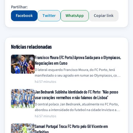
Partilhar:
Facebook
Twitter
WhatsApp
Copiar link
Notícias relacionadas
Francisco Moura (FC Porto) Aprova Saída para o Olympiacos,
Negociações em Curso
O lateral-esquerdo Francisco Moura, do FC Porto, terá
manifestado o seu agrado em rumar ao Olympiacos, com
as negociações entre os clubes…
há 57 minutos
Jan Bednarek Sublinha Identidade do FC Porto: “Não posso
usar corações vermelhos e não falamos de Lisboa”
O central polaco Jan Bednarek, atualmente no FC Porto,
abordou a intensidade do futebol na cidade Invicta e a
rivalidade com a…
há 57 minutos
Samuel Portugal Troca FC Porto pelo Gil Vicente em
Definitivo