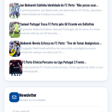
Jan Bednarek Sublinha Identidade do FC Porto: “Não posso usar…
O central polaco Jan Bednarek, atualmente no FC Porto, abordou
a intensidade do futebol na cidade…
Samuel Portugal Troca FC Porto pelo Gil Vicente em Definitivo
O guarda-redes brasileiro Samuel Portugal, de 32 anos, é o mais
recente reforço do Gil Vicente,…
Bednarek Revela Esforço no FC Porto: “Tive de Tomar Analgésicos…
O jogador Bednarek admitiu ter recorrido a analgésicos para
entrar em campo na vitória do FC…
FC Porto B Inicia Percurso na Liga Portugal 2 Frente…
A equipa B do FC Porto arranca hoje, 10 de agosto de 2026, a sua
participação…
Newsletter
Recebe as novidades