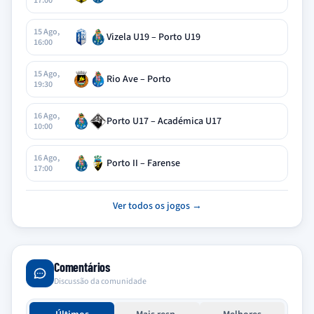
17:00
15 Ago,
Vizela U19 – Porto U19
16:00
15 Ago,
Rio Ave – Porto
19:30
16 Ago,
Porto U17 – Académica U17
10:00
16 Ago,
Porto II – Farense
17:00
Ver todos os jogos →
Comentários
Discussão da comunidade