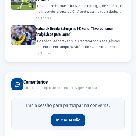
O guarda-redes brasileiro Samuel Portugal, de 32 anos, é o
mais recente reforço do Gil Vicente, assinando a título
definitivo após quatro…
há 3 horas
Bednarek Revela Esforço no FC Porto: “Tive de Tomar
Analgésicos para Jogar”
O jogador Bednarek admitiu ter recorrido a analgésicos
para entrar em campo na vitória do FC Porto sobre o
Alverca, confessando que…
há 3 horas
Comentários
Partilha a tua opinião com outros Super Portistas
Inicia sessão para participar na conversa.
Iniciar sessão