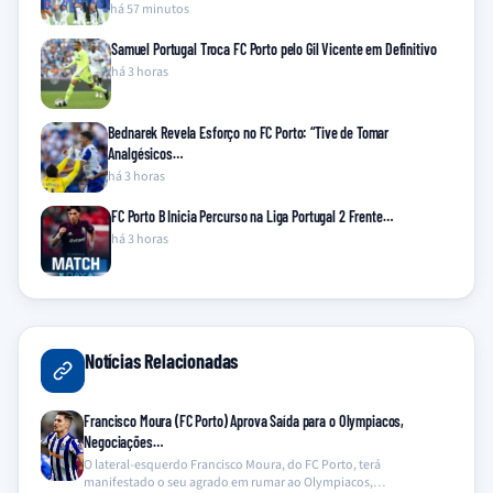
há 57 minutos
Samuel Portugal Troca FC Porto pelo Gil Vicente em Definitivo
há 3 horas
Bednarek Revela Esforço no FC Porto: “Tive de Tomar
Analgésicos…
há 3 horas
FC Porto B Inicia Percurso na Liga Portugal 2 Frente…
há 3 horas
Notícias Relacionadas
Francisco Moura (FC Porto) Aprova Saída para o Olympiacos,
Negociações…
O lateral-esquerdo Francisco Moura, do FC Porto, terá
manifestado o seu agrado em rumar ao Olympiacos,…