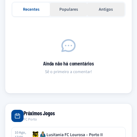
Recentes
Populares
Antigos
Ainda não há comentários
Sê o primeiro a comentar!
Próximos Jogos
FC Porto
10 Ago,
Lusitania FC Lourosa – Porto II