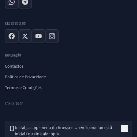
WhatsApp
Telegram
REDES SOCIAIS
Facebook
X
YouTube
Instagram
NAVEGAÇÃO
Contactos
Politica de Privacidade
Termos e Condições
COMUNIDADE
Instala a app: menu do browser → «Adicionar ao ecrã
inicial» ou «Instalar app».