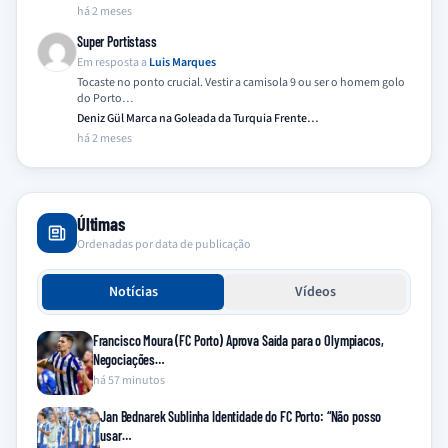
há 2 meses
Super Portistass
Em resposta a
Luis Marques
Tocaste no ponto crucial. Vestir a camisola 9 ou ser o homem golo
do Porto…
Deniz Gül Marca na Goleada da Turquia Frente…
há 2 meses
Últimas
Ordenadas por data de publicação
Notícias
Vídeos
Francisco Moura (FC Porto) Aprova Saída para o Olympiacos,
Negociações…
há 57 minutos
Jan Bednarek Sublinha Identidade do FC Porto: “Não posso
usar…