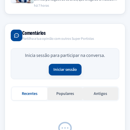
O…
há 7 horas
Comentários
Partilha a tua opinião com outros Super Portistas
Inicia sessão para participar na conversa.
Iniciar sessão
Recentes
Populares
Antigos