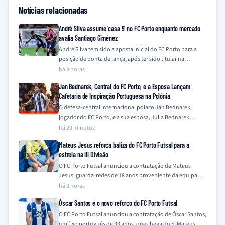
Notícias relacionadas
André Silva assume ‘casa 9’ no FC Porto enquanto mercado
avalia Santiago Giménez
André Silva tem sido a aposta inicial do FC Porto para a
posição de ponta de lança, após ter sido titular na…
há 8 horas
Jan Bednarek, Central do FC Porto, e a Esposa Lançam
Cafetaria de Inspiração Portuguesa na Polónia
O defesa-central internacional polaco Jan Bednarek,
jogador do FC Porto, e a sua esposa, Julia Bednarek,
embarcaram numa nova iniciativa empresarial na…
há 20 minutos
Mateus Jesus reforça baliza do FC Porto Futsal para a
estreia na III Divisão
O FC Porto Futsal anunciou a contratação de Mateus
Jesus, guarda-redes de 18 anos proveniente da equipa
Sub-19 do clube, para a…
há 3 horas
Óscar Santos é o novo reforço do FC Porto Futsal
O FC Porto Futsal anunciou a contratação de Óscar Santos,
um fixo português de 33 anos, que chega do S. Mateus.