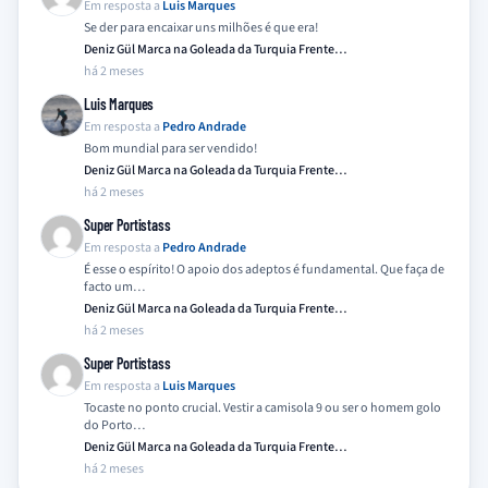
Em resposta a
Luis Marques
Se der para encaixar uns milhões é que era!
Deniz Gül Marca na Goleada da Turquia Frente…
há 2 meses
Luis Marques
Em resposta a
Pedro Andrade
Bom mundial para ser vendido!
Deniz Gül Marca na Goleada da Turquia Frente…
há 2 meses
Super Portistass
Em resposta a
Pedro Andrade
É esse o espírito! O apoio dos adeptos é fundamental. Que faça de
facto um…
Deniz Gül Marca na Goleada da Turquia Frente…
há 2 meses
Super Portistass
Em resposta a
Luis Marques
Tocaste no ponto crucial. Vestir a camisola 9 ou ser o homem golo
do Porto…
Deniz Gül Marca na Goleada da Turquia Frente…
há 2 meses