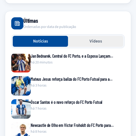
Últimas
Ordenadas por data de publicação
Notícias
Vídeos
Jan Bednarek, Central do FC Porto, e a Esposa Lançam…
há 20 minutos
Mateus Jesus reforça baliza do FC Porto Futsal para a…
há 3 horas
Óscar Santos é o novo reforço do FC Porto Futsal
há 7 horas
Newcastle de Olho em Victor Froholdt do FC Porto para…
há 8 horas