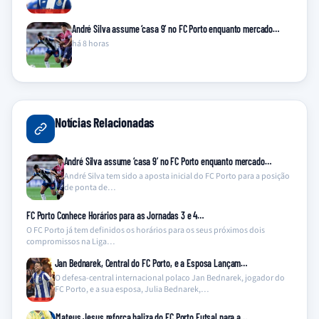
André Silva assume ‘casa 9’ no FC Porto enquanto mercado…
há 8 horas
Notícias Relacionadas
André Silva assume ‘casa 9’ no FC Porto enquanto mercado…
André Silva tem sido a aposta inicial do FC Porto para a posição
de ponta de…
FC Porto Conhece Horários para as Jornadas 3 e 4…
O FC Porto já tem definidos os horários para os seus próximos dois
compromissos na Liga…
Jan Bednarek, Central do FC Porto, e a Esposa Lançam…
O defesa-central internacional polaco Jan Bednarek, jogador do
FC Porto, e a sua esposa, Julia Bednarek,…
Mateus Jesus reforça baliza do FC Porto Futsal para a…