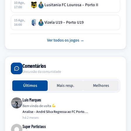
10 Ago,
Lusitania FC Lourosa – Porto II
17:00
15 Ago,
Vizela U19 – Porto U19
16:00
Ver todos os jogos →
Comentários
Discussão da comunidade
Últimos
Mais resp.
Melhores
Luis Marques
Bem vindo de volta
Analise – André Silva Regressa ao FC Porto…
há 2 meses
Super Portistass