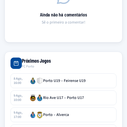
Ainda não há comentários
Sê o primeiro a comentar!
Próximos Jogos
FC Porto
8 Ago,
Porto U19 – Feirense U19
16:00
9 Ago,
Rio Ave U17 – Porto U17
10:00
9 Ago,
Porto – Alverca
17:00