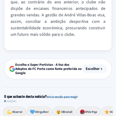
que, ao contrário do ano anterior, o clube não
dispõe de encaixes financeiros antecipados de
grandes vendas. A gestão de André Villas-Boas visa,
assim, conciliar a ambição desportiva com a
sustentabilidade económica, procurando construir
um futuro mais sólido para o clube.
Escolha o Super Portistas - A Voz dos
Escolher
Adeptos do FC Porto como fonte preferida no
Google
O que achaste desta notícia?
Inicia sessão para reagir
0
reações
Esforço, determinação, aprovação forte
Lealdade, amor clubístico, sentimento profundo
Impressionante, chocante, de grande impacto
Reação de desespero, raiva, frustração ou espanto extremo
Excelência, destaque, o melhor
0
Garra!
0
Orgulho!
0
Brutal!
0
Fds Pqp
0
Cra