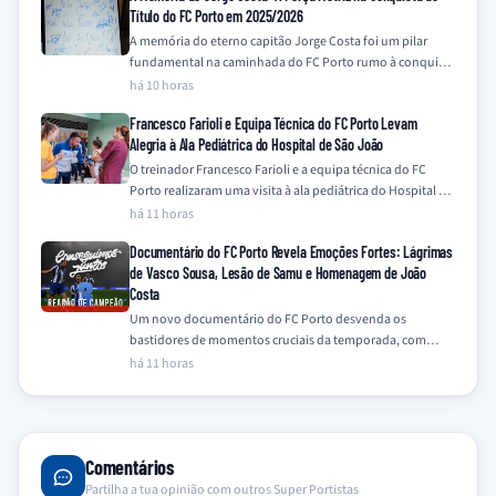
Título do FC Porto em 2025/2026
A memória do eterno capitão Jorge Costa foi um pilar
fundamental na caminhada do FC Porto rumo à conquista
do título da…
há 10 horas
Francesco Farioli e Equipa Técnica do FC Porto Levam
Alegria à Ala Pediátrica do Hospital de São João
O treinador Francesco Farioli e a equipa técnica do FC
Porto realizaram uma visita à ala pediátrica do Hospital de
São João,…
há 11 horas
Documentário do FC Porto Revela Emoções Fortes: Lágrimas
de Vasco Sousa, Lesão de Samu e Homenagem de João
Costa
Um novo documentário do FC Porto desvenda os
bastidores de momentos cruciais da temporada, com
destaque para a emotiva recuperação de Vasco…
há 11 horas
Comentários
Partilha a tua opinião com outros Super Portistas