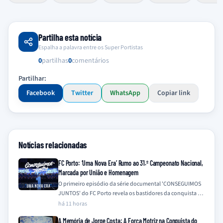
Partilha esta notícia
Espalha a palavra entre os Super Portistas
0
partilhas
0
comentários
Partilhar:
Facebook
Twitter
WhatsApp
Copiar link
Notícias relacionadas
FC Porto: ‘Uma Nova Era’ Rumo ao 31.º Campeonato Nacional,
Marcada por União e Homenagem
O primeiro episódio da série documental 'CONSEGUIMOS
JUNTOS' do FC Porto revela os bastidores da conquista do
31.º Campeonato Nacional na época…
há 11 horas
A Memória de Jorge Costa: A Força Motriz na Conquista do