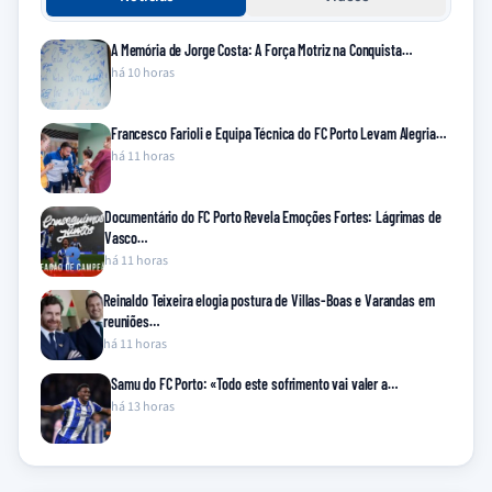
A Memória de Jorge Costa: A Força Motriz na Conquista…
há 10 horas
Francesco Farioli e Equipa Técnica do FC Porto Levam Alegria…
há 11 horas
Documentário do FC Porto Revela Emoções Fortes: Lágrimas de
Vasco…
há 11 horas
Reinaldo Teixeira elogia postura de Villas-Boas e Varandas em
reuniões…
há 11 horas
Samu do FC Porto: «Todo este sofrimento vai valer a…
há 13 horas