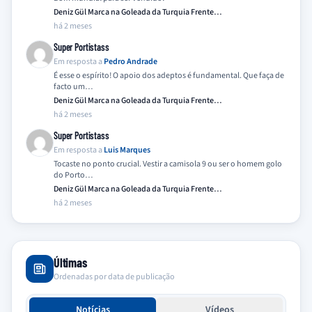
Deniz Gül Marca na Goleada da Turquia Frente…
há 2 meses
Super Portistass
Em resposta a
Pedro Andrade
É esse o espírito! O apoio dos adeptos é fundamental. Que faça de
facto um…
Deniz Gül Marca na Goleada da Turquia Frente…
há 2 meses
Super Portistass
Em resposta a
Luis Marques
Tocaste no ponto crucial. Vestir a camisola 9 ou ser o homem golo
do Porto…
Deniz Gül Marca na Goleada da Turquia Frente…
há 2 meses
Últimas
Ordenadas por data de publicação
Notícias
Vídeos