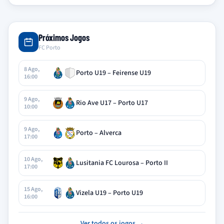
Próximos Jogos
FC Porto
8 Ago,
Porto U19 – Feirense U19
16:00
9 Ago,
Rio Ave U17 – Porto U17
10:00
9 Ago,
Porto – Alverca
17:00
10 Ago,
Lusitania FC Lourosa – Porto II
17:00
15 Ago,
Vizela U19 – Porto U19
16:00
Ver todos os jogos →