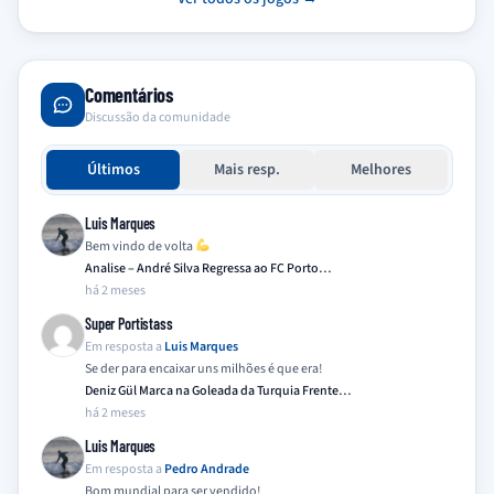
Comentários
Discussão da comunidade
Últimos
Mais resp.
Melhores
Luis Marques
Bem vindo de volta
Analise – André Silva Regressa ao FC Porto…
há 2 meses
Super Portistass
Em resposta a
Luis Marques
Se der para encaixar uns milhões é que era!
Deniz Gül Marca na Goleada da Turquia Frente…
há 2 meses
Luis Marques
Em resposta a
Pedro Andrade
Bom mundial para ser vendido!