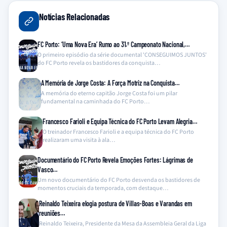
Notícias Relacionadas
FC Porto: ‘Uma Nova Era’ Rumo ao 31.º Campeonato Nacional,…
O primeiro episódio da série documental 'CONSEGUIMOS JUNTOS'
do FC Porto revela os bastidores da conquista…
A Memória de Jorge Costa: A Força Motriz na Conquista…
A memória do eterno capitão Jorge Costa foi um pilar
fundamental na caminhada do FC Porto…
Francesco Farioli e Equipa Técnica do FC Porto Levam Alegria…
O treinador Francesco Farioli e a equipa técnica do FC Porto
realizaram uma visita à ala…
Documentário do FC Porto Revela Emoções Fortes: Lágrimas de
Vasco…
Um novo documentário do FC Porto desvenda os bastidores de
momentos cruciais da temporada, com destaque…
Reinaldo Teixeira elogia postura de Villas-Boas e Varandas em
reuniões…
Reinaldo Teixeira, Presidente da Mesa da Assembleia Geral da Liga