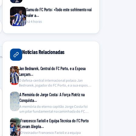
Samu do FC Porto: «Todo este sofrimento vai
valer a…
há 4 horas
Notícias Relacionadas
es
Jan Bednarek, Central do FC Porto, e a Esposa
Lançam…
O defesa-central internacional polaco Jan
Bednarek, jogador do FC Porto, e a sua esposa,
Julia Bednarek,…
A Memória de Jorge Costa: A Força Motriz na
Conquista…
A memória do eterno capitão Jorge Costa foi
um pilar fundamental na caminhada do FC
Porto…
Francesco Farioli e Equipa Técnica do FC Porto
Levam Alegria…
O treinador Francesco Farioli e a equipa