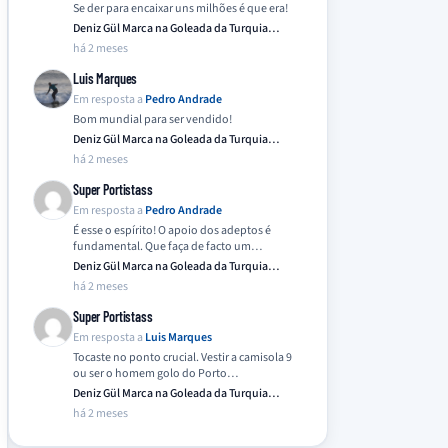
Se der para encaixar uns milhões é que era!
Deniz Gül Marca na Goleada da Turquia
Frente…
há 2 meses
Luis Marques
Em resposta a
Pedro Andrade
Bom mundial para ser vendido!
Deniz Gül Marca na Goleada da Turquia
Frente…
há 2 meses
Super Portistass
Em resposta a
Pedro Andrade
É esse o espírito! O apoio dos adeptos é
fundamental. Que faça de facto um…
Deniz Gül Marca na Goleada da Turquia
Frente…
há 2 meses
Super Portistass
Em resposta a
Luis Marques
Tocaste no ponto crucial. Vestir a camisola 9
ou ser o homem golo do Porto…
Deniz Gül Marca na Goleada da Turquia
Frente…
há 2 meses