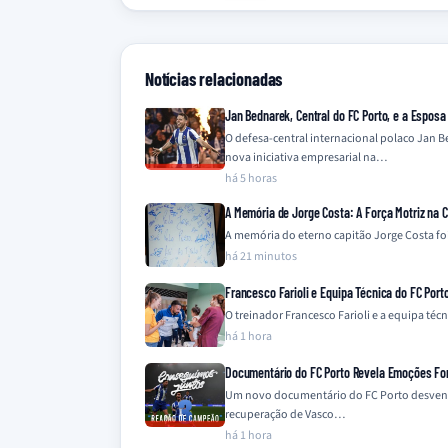
Notícias relacionadas
Jan Bednarek, Central do FC Porto, e a Espos
O defesa-central internacional polaco Jan 
nova iniciativa empresarial na…
há 5 horas
A Memória de Jorge Costa: A Força Motriz na 
A memória do eterno capitão Jorge Costa fo
há 21 minutos
Francesco Farioli e Equipa Técnica do FC Port
O treinador Francesco Farioli e a equipa téc
há 1 hora
Documentário do FC Porto Revela Emoções Fo
Um novo documentário do FC Porto desvend
recuperação de Vasco…
há 1 hora