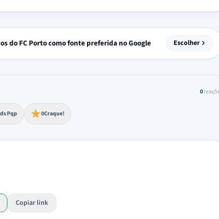
tos do FC Porto como fonte preferida no Google
Escolher
0
reaçõ
to extremo
ds Pqp
0
Craque!
Copiar link