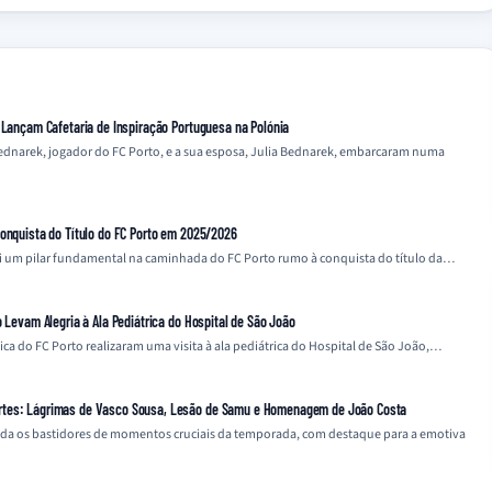
a Lançam Cafetaria de Inspiração Portuguesa na Polónia
Bednarek, jogador do FC Porto, e a sua esposa, Julia Bednarek, embarcaram numa
Conquista do Título do FC Porto em 2025/2026
i um pilar fundamental na caminhada do FC Porto rumo à conquista do título da…
o Levam Alegria à Ala Pediátrica do Hospital de São João
nica do FC Porto realizaram uma visita à ala pediátrica do Hospital de São João,…
rtes: Lágrimas de Vasco Sousa, Lesão de Samu e Homenagem de João Costa
a os bastidores de momentos cruciais da temporada, com destaque para a emotiva