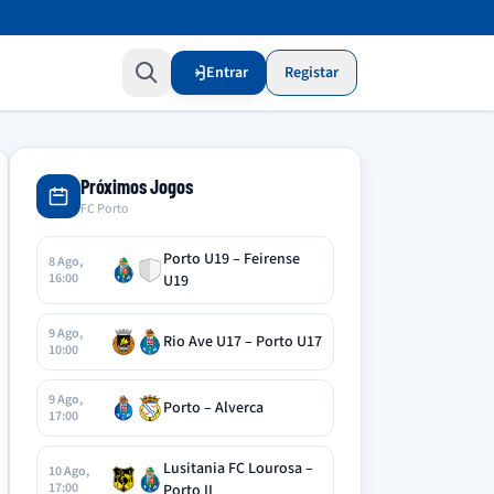
Entrar
Registar
Próximos Jogos
FC Porto
Porto U19 – Feirense
8 Ago,
16:00
U19
9 Ago,
Rio Ave U17 – Porto U17
10:00
9 Ago,
Porto – Alverca
17:00
Lusitania FC Lourosa –
10 Ago,
17:00
Porto II