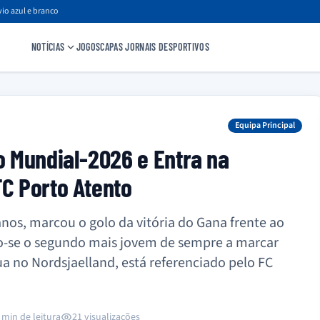
io azul e branco
NOTÍCIAS
JOGOS
CAPAS JORNAIS DESPORTIVOS
Equipa Principal
no Mundial-2026 e Entra na
FC Porto Atento
anos, marcou o golo da vitória do Gana frente ao
-se o segundo mais jovem de sempre a marcar
ua no Nordsjaelland, está referenciado pelo FC
 min de leitura
21 visualizações