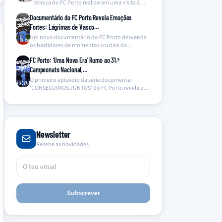
técnica do FC Porto realizaram uma visita à
ala…
Documentário do FC Porto Revela Emoções
Fortes: Lágrimas de Vasco…
Um novo documentário do FC Porto desvenda
os bastidores de momentos cruciais da
temporada, com destaque…
FC Porto: ‘Uma Nova Era’ Rumo ao 31.º
Campeonato Nacional,…
O primeiro episódio da série documental
'CONSEGUIMOS JUNTOS' do FC Porto revela os
bastidores da conquista…
Newsletter
Recebe as novidades
Subscrever