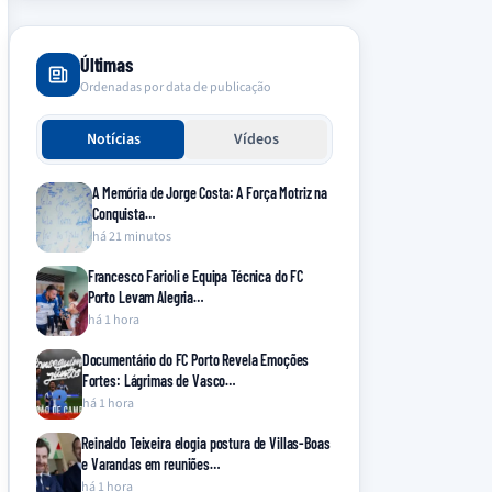
Últimas
Ordenadas por data de publicação
Notícias
Vídeos
A Memória de Jorge Costa: A Força Motriz na
Conquista…
há 21 minutos
Francesco Farioli e Equipa Técnica do FC
Porto Levam Alegria…
há 1 hora
Documentário do FC Porto Revela Emoções
Fortes: Lágrimas de Vasco…
há 1 hora
Reinaldo Teixeira elogia postura de Villas-Boas
e Varandas em reuniões…
há 1 hora