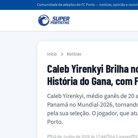
Comunidade de adeptos do FC Porto — notícias, opinião e convív
Início
Notícias
Caleb Yirenkyi Brilha 
História do Gana, com 
Caleb Yirenkyi, médio ganês de 20 
Panamá no Mundial-2026, tornando
pela sua seleção. O jogador, que at
Porto.
18 de Junho de 2026 às 17:44
há 2 meses
2