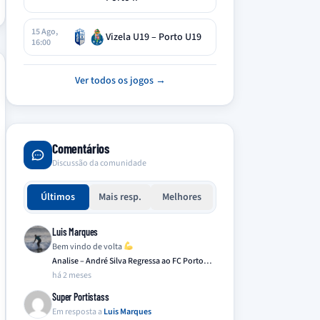
15 Ago,
Vizela U19 – Porto U19
16:00
Ver todos os jogos →
Comentários
Discussão da comunidade
Últimos
Mais resp.
Melhores
Luis Marques
Bem vindo de volta
Analise – André Silva Regressa ao FC Porto…
há 2 meses
Super Portistass
Em resposta a
Luis Marques