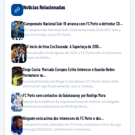
Notícias Relacionadas
Campeonato Nacional Sub-19 arranca com FC Porto a defrontar CD…
O Campeonato Nacional Sub-19 da temporada 2026/2027 tem o
seu início hoje, com o FC Porto…
O Início de Uma Era Dourada: A Supertaça de 2010…
Introdução A 8 de agosto de 2010, o FC Porto não só adicionou
mais um troféu…
Diogo Costa: Mercado Europeu Esfria Interesse e Guarda-Redes
Permanece no…
As probabilidades de Diogo Costa deixar o FC Porto neste verão
diminuíram significativamente, com o Chelsea…
FC Porto sem contactos do Galatasaray por Rodrigo Mora
Apesar da insistência da imprensa turca em noticiar um alegado
interesse do Galatasaray em Rodrigo Mora,…
Ninguém está acima dos interesses do FC Porto e dos…
Francesco Farioli, treinador do FC Porto, antecipa o início da Liga
Portugal 2026/2027, sublinhando a primazia…