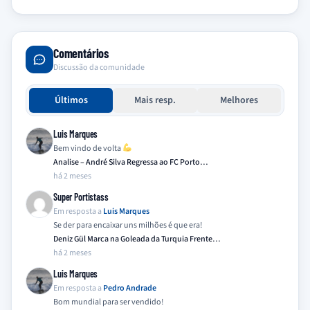
Comentários
Discussão da comunidade
Últimos
Mais resp.
Melhores
Luis Marques
Bem vindo de volta
Analise – André Silva Regressa ao FC Porto…
há 2 meses
Super Portistass
Em resposta a
Luis Marques
Se der para encaixar uns milhões é que era!
Deniz Gül Marca na Goleada da Turquia Frente…
há 2 meses
Luis Marques
Em resposta a
Pedro Andrade
Bom mundial para ser vendido!