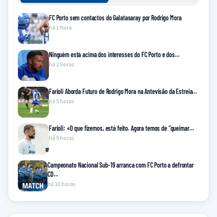
FC Porto sem contactos do Galatasaray por Rodrigo Mora
há 1 hora
Ninguém está acima dos interesses do FC Porto e dos…
há 2 horas
Farioli Aborda Futuro de Rodrigo Mora na Antevisão da Estreia…
há 5 horas
Farioli: «O que fizemos, está feito. Agora temos de “queimar…
há 5 horas
Campeonato Nacional Sub-19 arranca com FC Porto a defrontar
CD…
há 10 horas