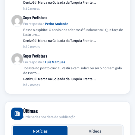
Deniz Gül Marca na Goleada da Turquia Frente…
há 2 meses
Super Portistass
Em resposta a
Pedro Andrade
É esse o espírito! O apoio dos adeptos é fundamental. Que faça de
facto um…
Deniz Gül Marca na Goleada da Turquia Frente…
há 2 meses
Super Portistass
Em resposta a
Luis Marques
Tocaste no ponto crucial. Vestir a camisola 9 ou ser o homem golo
do Porto…
Deniz Gül Marca na Goleada da Turquia Frente…
há 2 meses
Últimas
Ordenadas por data de publicação
Notícias
Vídeos