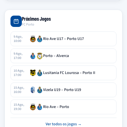
Próximos Jogos
FC Porto
9 Ago,
Rio Ave U17 – Porto U17
10:00
9 Ago,
Porto – Alverca
17:00
10 Ago,
Lusitania FC Lourosa – Porto II
17:00
15 Ago,
Vizela U19 – Porto U19
16:00
15 Ago,
Rio Ave – Porto
19:30
Ver todos os jogos →