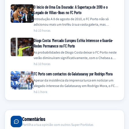
O Início de Uma Era Dourada: A Supertaça de 2010 e o
Legado de Villas-Boas no FC Porto
Introdução A 8 de agosto de 2010, o FC Porto não só
adicionou mais um troféu à sua vasta galeria, mas
também…
há 10 horas
Diogo Costa: Mercado Europeu Esfria Interesse e Guarda-
Redes Permanece no FC Porto
As probabilidades de Diogo Costa deixar o FC Porto neste
verão diminuíram significativamente, com o Chelsea a
descartar o interesse e outros…
há 10 horas
FC Porto sem contactos do Galatasaray por Rodrigo Mora
Apesar da insistência da imprensa turca em noticiar um
alegado interesse do Galatasaray em Rodrigo Mora, o FC
Porto nega qualquer contacto…
há 1 hora
Comentários
Partilha a tua opinião com outros Super Portistas