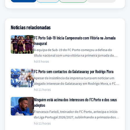
Notícias relacionadas
FC Porto Sub-19 Inicia Campeonato com Vitória na Jornada
Inaugural
A equipa de Sub-19 do FC Porto começou a defesa do
título nacional com uma vitória na primeira jornada do
Campeonato Nacional…
há 8 horas
FC Porto sem contactos do Galatasaray por Rodrigo Mora
Apesar da insistência da imprensa turca em noticiar um
alegado interesse do Galatasaray em Rodrigo Mora, o FC
Porto nega qualquer contacto…
há 11 horas
Ninguém está acima dos interesses do FC Porto e dos seus
adeptos
Francesco Farioli, treinador do FC Porto, antecipa o início
da Liga Portugal 2026/2027, sublinhando a primazia dos
interesses do clube e dos…
há 11 horas