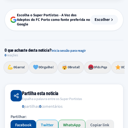
Escolha o Super Portistas - A Voz dos
Escolher
Adeptos do FC Porto como fonte preferida no
Google
O que achaste desta notícia?
Inicia sessão para reagir
0
reações
Esforço, determinação, aprovação forte
Lealdade, amor clubístico, sentimento profundo
Impressionante, chocante, de grande impacto
Reação de desespero, raiva, frustração ou espanto extremo
Excelência, destaque, o melhor
0
Garra!
0
Orgulho!
0
Brutal!
0
Fds Pqp
0
Cra
Partilha esta notícia
Espalha a palavra entre os Super Portistas
0
partilhas
0
comentários
Partilhar:
Facebook
Twitter
WhatsApp
Copiar link