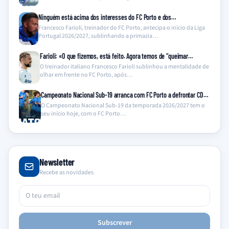
Ninguém está acima dos interesses do FC Porto e dos…
Francesco Farioli, treinador do FC Porto, antecipa o início da Liga
Portugal 2026/2027, sublinhando a primazia…
Farioli: «O que fizemos, está feito. Agora temos de “queimar…
O treinador italiano Francesco Farioli sublinhou a mentalidade de
olhar em frente no FC Porto, após…
Campeonato Nacional Sub-19 arranca com FC Porto a defrontar CD…
O Campeonato Nacional Sub-19 da temporada 2026/2027 tem o
seu início hoje, com o FC Porto…
Newsletter
Recebe as novidades
Subscrever