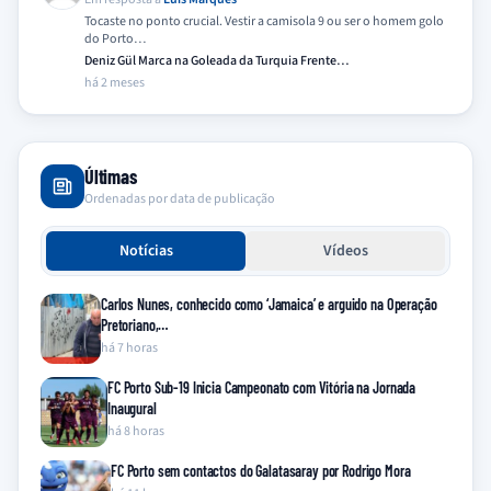
Tocaste no ponto crucial. Vestir a camisola 9 ou ser o homem golo
do Porto…
Deniz Gül Marca na Goleada da Turquia Frente…
há 2 meses
Últimas
Ordenadas por data de publicação
Notícias
Vídeos
Carlos Nunes, conhecido como ‘Jamaica’ e arguido na Operação
Pretoriano,…
há 7 horas
FC Porto Sub-19 Inicia Campeonato com Vitória na Jornada
Inaugural
há 8 horas
FC Porto sem contactos do Galatasaray por Rodrigo Mora