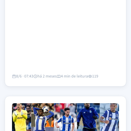
8/6 · 07:43
há 2 meses
4 min de leitura
119