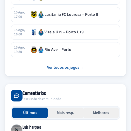
10 Ago,
Lusitania FC Lourosa – Porto II
17:00
15 Ago,
Vizela U19 – Porto U19
16:00
15 Ago,
Rio Ave – Porto
19:30
Ver todos os jogos →
Comentários
Discussão da comunidade
Últimos
Mais resp.
Melhores
Luis Marques