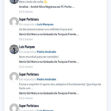
Bem vindo de volta
Analise – André Silva Regressa ao FC Porto…
há 2 meses
Super Portistass
Em resposta a
Luis Marques
Se der para encaixar uns milhões é que era!
Deniz Gül Marca na Goleada da Turquia Frente…
há 2 meses
Luis Marques
Em resposta a
Pedro Andrade
Bom mundial para ser vendido!
Deniz Gül Marca na Goleada da Turquia Frente…
há 2 meses
Super Portistass
Em resposta a
Pedro Andrade
É esse o espírito! O apoio dos adeptos é fundamental. Que faça de
facto um…
Deniz Gül Marca na Goleada da Turquia Frente…
há 2 meses
Super Portistass
Em resposta a
Luis Marques