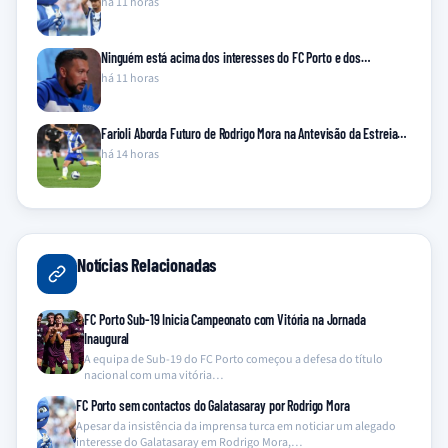
há 11 horas
Ninguém está acima dos interesses do FC Porto e dos…
há 11 horas
Farioli Aborda Futuro de Rodrigo Mora na Antevisão da Estreia…
há 14 horas
Notícias Relacionadas
FC Porto Sub-19 Inicia Campeonato com Vitória na Jornada
Inaugural
A equipa de Sub-19 do FC Porto começou a defesa do título
nacional com uma vitória…
FC Porto sem contactos do Galatasaray por Rodrigo Mora
Apesar da insistência da imprensa turca em noticiar um alegado
interesse do Galatasaray em Rodrigo Mora,…