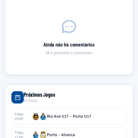
Ainda não há comentários
Sê o primeiro a comentar!
Próximos Jogos
FC Porto
9 Ago,
Rio Ave U17 – Porto U17
10:00
9 Ago,
Porto – Alverca
17:00