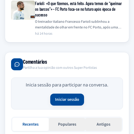
Farioli: «O que fizemos, está feito. Agora temos de “queimar
os barcos”» – FC Porto foca-se no futuro após época de
sucesso
O treinador italiano Francesco Farioli sublinhou a
mentalidade de olhar em frente no FC Porto, após uma
temporada de 2025/26 coroada com…
há 14 horas
Comentários
Partilha a tua opinião com outros Super Portistas
Inicia sessão para participar na conversa.
Iniciar sessão
Recentes
Populares
Antigos