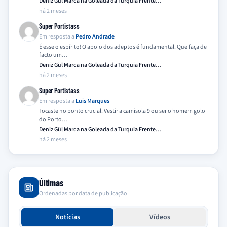
Deniz Gül Marca na Goleada da Turquia Frente…
há 2 meses
Super Portistass
Em resposta a
Pedro Andrade
É esse o espírito! O apoio dos adeptos é fundamental. Que faça de
facto um…
Deniz Gül Marca na Goleada da Turquia Frente…
há 2 meses
Super Portistass
Em resposta a
Luis Marques
Tocaste no ponto crucial. Vestir a camisola 9 ou ser o homem golo
do Porto…
Deniz Gül Marca na Goleada da Turquia Frente…
há 2 meses
Últimas
Ordenadas por data de publicação
Notícias
Vídeos