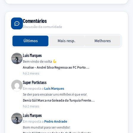
Comentários
Discussão da comunidade
Últimos
Mais resp.
Melhores
Luis Marques
Bem vindo de volta
Analise – André Silva Regressa ao FC Porto…
há 2 meses
Super Portistass
Em resposta a
Luis Marques
Se der para encaixar uns milhões é que era!
Deniz Gül Marca na Goleada da Turquia Frente…
há 2 meses
Luis Marques
Em resposta a
Pedro Andrade
Bom mundial para ser vendido!