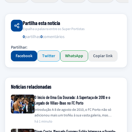
Partilha esta notícia
Espalha a palavra entre os Super Portistas
0
partilhas
0
comentários
Partilhar:
Facebook
Twitter
WhatsApp
Copiar link
Notícias relacionadas
O Início de Uma Era Dourada: A Supertaça de 2010 e o
Legado de Villas-Boas no FC Porto
Introdução A 8 de agosto de 2010, o FC Porto não só
adicionou mais um troféu à sua vasta galeria, mas
também…
há 1 minuto
Diogo Costa: Mercado Europeu Esfria Interesse e Guarda-