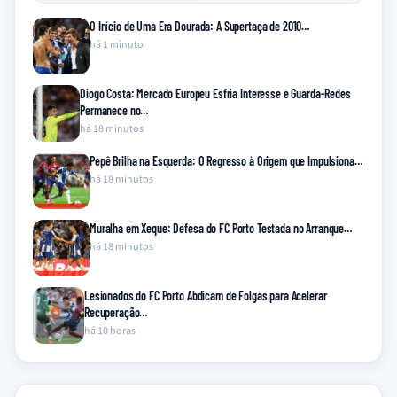
O Início de Uma Era Dourada: A Supertaça de 2010…
há 1 minuto
Diogo Costa: Mercado Europeu Esfria Interesse e Guarda-Redes
Permanece no…
há 18 minutos
Pepê Brilha na Esquerda: O Regresso à Origem que Impulsiona…
há 18 minutos
Muralha em Xeque: Defesa do FC Porto Testada no Arranque…
há 18 minutos
Lesionados do FC Porto Abdicam de Folgas para Acelerar
Recuperação…
há 10 horas