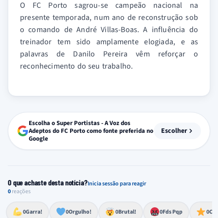
O FC Porto sagrou-se campeão nacional na
presente temporada, num ano de reconstrução sob
o comando de André Villas-Boas. A influência do
treinador tem sido amplamente elogiada, e as
palavras de Danilo Pereira vêm reforçar o
reconhecimento do seu trabalho.
Escolha o Super Portistas - A Voz dos
Escolher
Adeptos do FC Porto como fonte preferida no
Google
O que achaste desta notícia?
Inicia sessão para reagir
0
reações
Esforço, determinação, aprovação forte
Lealdade, amor clubístico, sentimento profundo
Impressionante, chocante, de grande impacto
Reação de desespero, raiva, frustração ou espanto extremo
Excelência, destaque, o melhor
0
Garra!
0
Orgulho!
0
Brutal!
0
Fds Pqp
0
Cra