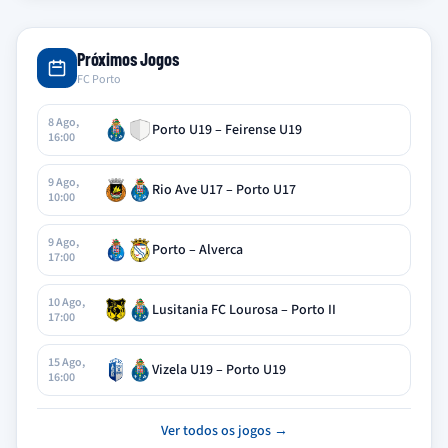
Próximos Jogos
FC Porto
8 Ago,
Porto U19 – Feirense U19
16:00
9 Ago,
Rio Ave U17 – Porto U17
10:00
9 Ago,
Porto – Alverca
17:00
10 Ago,
Lusitania FC Lourosa – Porto II
17:00
15 Ago,
Vizela U19 – Porto U19
16:00
Ver todos os jogos →