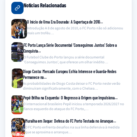
Notícias Relacionadas
O Início de Uma Era Dourada: A Supertaça de 2010…
Introdução A 8 de agosto de 2010, o FC Porto não só adicionou
mais um troféu…
FC Porto Lança Série Documental ‘Conseguimos Juntos’ Sobre a
Conquista…
O Futebol Clube do Porto lançou a série documental
'Conseguimos Juntos', que oferece um olhar inédito…
Diogo Costa: Mercado Europeu Esfria Interesse e Guarda-Redes
Permanece no…
As probabilidades de Diogo Costa deixar o FC Porto neste verão
diminuíram significativamente, com o Chelsea…
Pepê Brilha na Esquerda: O Regresso à Origem que Impulsiona…
O internacional brasileiro Pepê iniciou a temporada 2026/2027 no
flanco esquerdo do ataque do FC Porto,…
Muralha em Xeque: Defesa do FC Porto Testada no Arranque…
O FC Porto enfrenta desafios na sua linha defensiva à medida
que se aproxima o arranque…