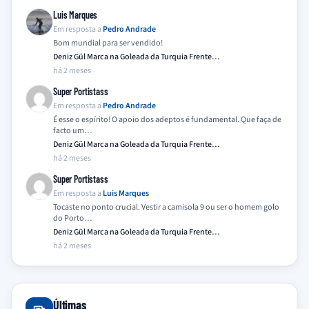
Luis Marques
Em resposta a
Pedro Andrade
Bom mundial para ser vendido!
Deniz Gül Marca na Goleada da Turquia Frente…
há 2 meses
Super Portistass
Em resposta a
Pedro Andrade
É esse o espírito! O apoio dos adeptos é fundamental. Que faça de
facto um…
Deniz Gül Marca na Goleada da Turquia Frente…
há 2 meses
Super Portistass
Em resposta a
Luis Marques
Tocaste no ponto crucial. Vestir a camisola 9 ou ser o homem golo
do Porto…
Deniz Gül Marca na Goleada da Turquia Frente…
há 2 meses
Últimas