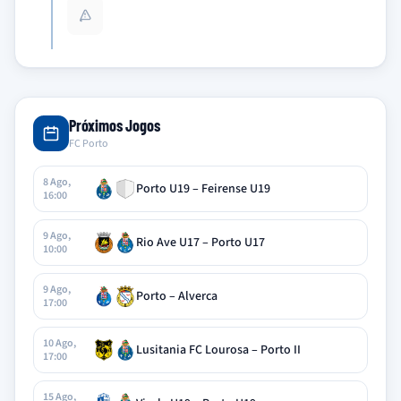
Próximos Jogos
FC Porto
8 Ago,
Porto U19 – Feirense U19
16:00
9 Ago,
Rio Ave U17 – Porto U17
10:00
9 Ago,
Porto – Alverca
17:00
10 Ago,
Lusitania FC Lourosa – Porto II
17:00
15 Ago,