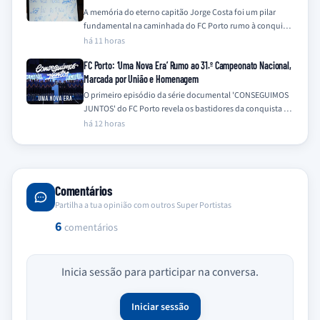
A memória do eterno capitão Jorge Costa foi um pilar
fundamental na caminhada do FC Porto rumo à conquista
do título da…
há 11 horas
FC Porto: ‘Uma Nova Era’ Rumo ao 31.º Campeonato Nacional,
Marcada por União e Homenagem
O primeiro episódio da série documental 'CONSEGUIMOS
JUNTOS' do FC Porto revela os bastidores da conquista do
31.º Campeonato Nacional na época…
há 12 horas
Comentários
Partilha a tua opinião com outros Super Portistas
6
comentários
Inicia sessão para participar na conversa.
Iniciar sessão