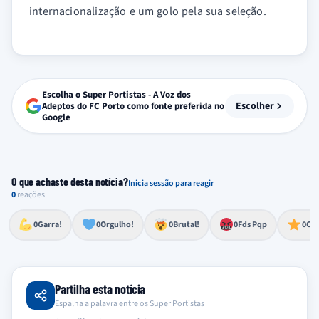
internacionalização e um golo pela sua seleção.
Escolha o Super Portistas - A Voz dos
Escolher
Adeptos do FC Porto como fonte preferida no
Google
O que achaste desta notícia?
Inicia sessão para reagir
0
reações
Esforço, determinação, aprovação forte
Lealdade, amor clubístico, sentimento profundo
Impressionante, chocante, de grande impacto
Reação de desespero, raiva, frustração ou espanto extremo
Excelência, destaque, o melhor
0
Garra!
0
Orgulho!
0
Brutal!
0
Fds Pqp
0
Cra
Partilha esta notícia
Espalha a palavra entre os Super Portistas