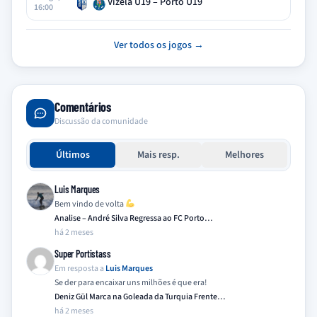
Vizela U19 – Porto U19
16:00
Ver todos os jogos →
Comentários
Discussão da comunidade
Últimos
Mais resp.
Melhores
Luis Marques
Bem vindo de volta
Analise – André Silva Regressa ao FC Porto…
há 2 meses
Super Portistass
Em resposta a
Luis Marques
Se der para encaixar uns milhões é que era!
Deniz Gül Marca na Goleada da Turquia Frente…
há 2 meses