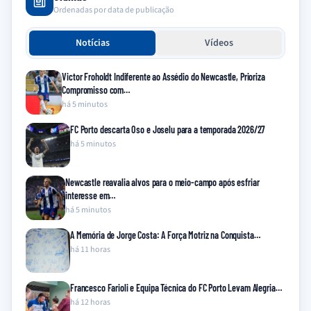
Ordenadas por data de publicação
Notícias
Vídeos
Victor Froholdt Indiferente ao Assédio do Newcastle, Prioriza
Compromisso com…
há 5 minutos
FC Porto descarta Oso e Joselu para a temporada 2026/27
há 5 minutos
Newcastle reavalia alvos para o meio-campo após esfriar
interesse em…
há 5 minutos
A Memória de Jorge Costa: A Força Motriz na Conquista…
há 11 horas
Francesco Farioli e Equipa Técnica do FC Porto Levam Alegria…
há 12 horas