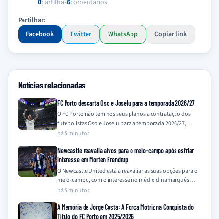
0
partilhas
6
comentários
Partilhar:
Facebook
Twitter
WhatsApp
Copiar link
Notícias relacionadas
FC Porto descarta Oso e Joselu para a temporada 2026/27
O FC Porto não tem nos seus planos a contratação dos
futebolistas Oso e Joselu para a temporada 2026/27,
contrariando recentes especulações…
há 5 minutos
Newcastle reavalia alvos para o meio-campo após esfriar
interesse em Morten Frendrup
O Newcastle United está a reavaliar as suas opções para o
meio-campo, com o interesse no médio dinamarquês
Morten Frendrup, do Génova,…
há 5 minutos
A Memória de Jorge Costa: A Força Motriz na Conquista do
Título do FC Porto em 2025/2026