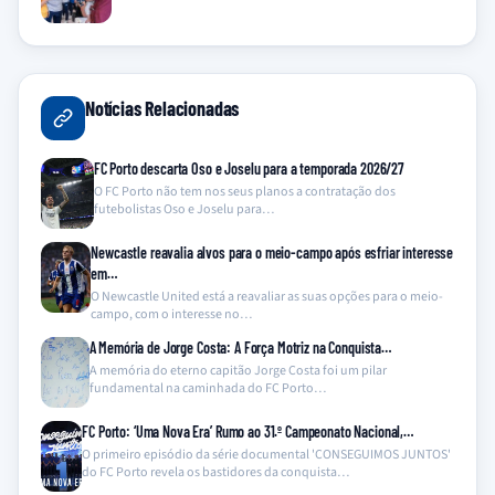
Notícias Relacionadas
FC Porto descarta Oso e Joselu para a temporada 2026/27
O FC Porto não tem nos seus planos a contratação dos
futebolistas Oso e Joselu para…
Newcastle reavalia alvos para o meio-campo após esfriar interesse
em…
O Newcastle United está a reavaliar as suas opções para o meio-
campo, com o interesse no…
A Memória de Jorge Costa: A Força Motriz na Conquista…
A memória do eterno capitão Jorge Costa foi um pilar
fundamental na caminhada do FC Porto…
FC Porto: ‘Uma Nova Era’ Rumo ao 31.º Campeonato Nacional,…
O primeiro episódio da série documental 'CONSEGUIMOS JUNTOS'
do FC Porto revela os bastidores da conquista…