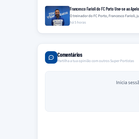
Francesco Farioli do FC Porto Une-se ao Apel
O treinador do FC Porto, Francesco Farioli,
há 5 horas
Comentários
Partilha a tua opinião com outros Super Portistas
Inicia sess