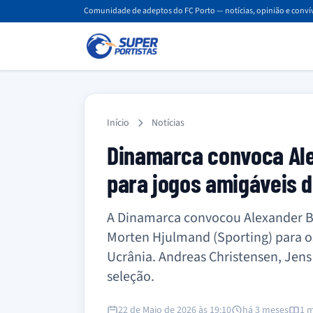
Comunidade de adeptos do FC Porto — notícias, opinião e convív
Início
Notícias
Dinamarca convoca Ale
para jogos amigáveis d
A Dinamarca convocou Alexander Bah
Morten Hjulmand (Sporting) para o
Ucrânia. Andreas Christensen, Jen
seleção.
22 de Maio de 2026 às 19:10
há 3 meses
1 m