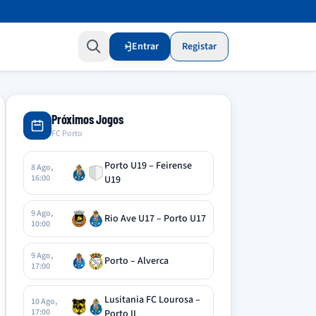
Entrar
Registar
Próximos Jogos
FC Porto
Porto U19 – Feirense
8 Ago,
16:00
U19
9 Ago,
Rio Ave U17 – Porto U17
10:00
9 Ago,
Porto – Alverca
17:00
Lusitania FC Lourosa –
10 Ago,
17:00
Porto II