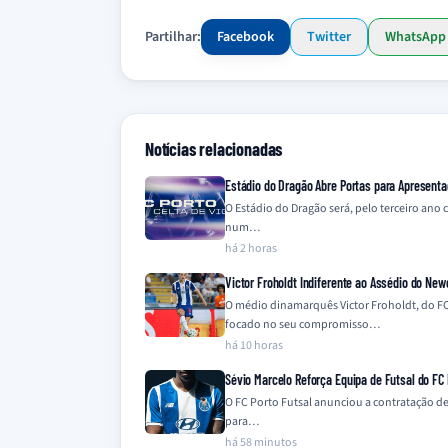
Partilhar:
Facebook
Twitter
WhatsApp
Notícias relacionadas
Estádio do Dragão Abre Portas para Apresenta
O Estádio do Dragão será, pelo terceiro ano
num…
há 2 horas
Victor Froholdt Indiferente ao Assédio do New
O médio dinamarquês Victor Froholdt, do FC
focado no seu compromisso…
há 10 horas
Sévio Marcelo Reforça Equipa de Futsal do FC 
O FC Porto Futsal anunciou a contratação de
para…
há 58 minutos