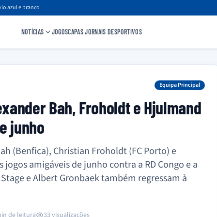
io azul e branco
NOTÍCIAS
JOGOS
CAPAS JORNAIS DESPORTIVOS
Equipa Principal
xander Bah, Froholdt e Hjulmand
e junho
 (Benfica), Christian Froholdt (FC Porto) e
s jogos amigáveis de junho contra a RD Congo e a
s Stage e Albert Gronbaek também regressam à
in de leitura
33 visualizações