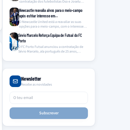
contratação dos futebolistas Oso e Joselu
para…
Newcastle reavalia alvos para o meio-campo
após esfriar interesse em…
O Newcastle United está a reavaliar as suas
opções para o meio-campo, com o interesse
no…
Sévio Marcelo Reforça Equipa de Futsal do FC
Porto
O FC Porto Futsal anunciou a contratação de
Sévio Marcelo, ala português de 25 anos,
proveniente…
Newsletter
Recebe as novidades
Subscrever