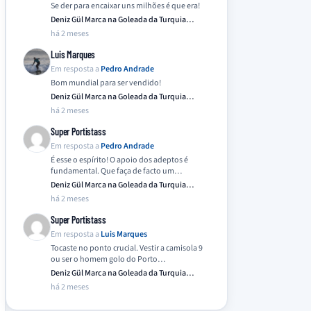
Se der para encaixar uns milhões é que era!
Deniz Gül Marca na Goleada da Turquia
Frente…
há 2 meses
Luis Marques
Em resposta a
Pedro Andrade
Bom mundial para ser vendido!
Deniz Gül Marca na Goleada da Turquia
Frente…
há 2 meses
Super Portistass
Em resposta a
Pedro Andrade
É esse o espírito! O apoio dos adeptos é
fundamental. Que faça de facto um…
Deniz Gül Marca na Goleada da Turquia
Frente…
há 2 meses
Super Portistass
Em resposta a
Luis Marques
Tocaste no ponto crucial. Vestir a camisola 9
ou ser o homem golo do Porto…
Deniz Gül Marca na Goleada da Turquia
Frente…
há 2 meses