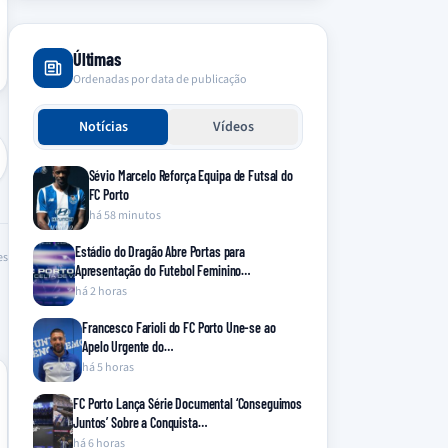
Últimas
Ordenadas por data de publicação
Notícias
Vídeos
Sévio Marcelo Reforça Equipa de Futsal do
FC Porto
há 58 minutos
Estádio do Dragão Abre Portas para
es
Apresentação do Futebol Feminino…
há 2 horas
Francesco Farioli do FC Porto Une-se ao
Apelo Urgente do…
há 5 horas
FC Porto Lança Série Documental ‘Conseguimos
Juntos’ Sobre a Conquista…
há 6 horas