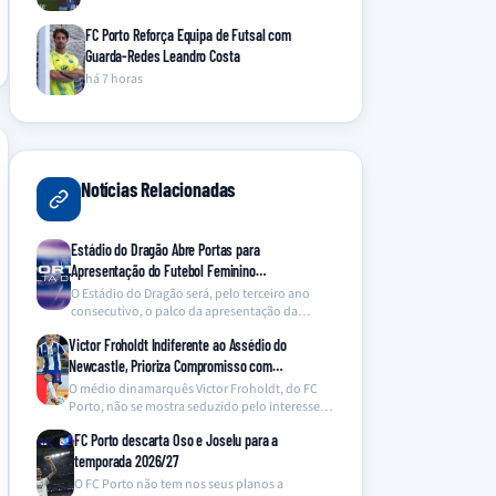
FC Porto Reforça Equipa de Futsal com
Guarda-Redes Leandro Costa
há 7 horas
Notícias Relacionadas
Estádio do Dragão Abre Portas para
Apresentação do Futebol Feminino…
O Estádio do Dragão será, pelo terceiro ano
consecutivo, o palco da apresentação da
equipa de…
Victor Froholdt Indiferente ao Assédio do
Newcastle, Prioriza Compromisso com…
O médio dinamarquês Victor Froholdt, do FC
Porto, não se mostra seduzido pelo interesse
do Newcastle…
FC Porto descarta Oso e Joselu para a
temporada 2026/27
O FC Porto não tem nos seus planos a