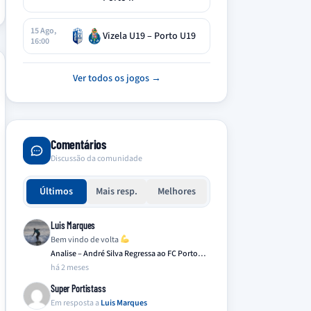
15 Ago,
Vizela U19 – Porto U19
16:00
Ver todos os jogos →
Comentários
Discussão da comunidade
Últimos
Mais resp.
Melhores
Luis Marques
Bem vindo de volta
Analise – André Silva Regressa ao FC Porto…
há 2 meses
Super Portistass
Em resposta a
Luis Marques