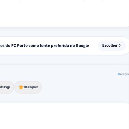
tos do FC Porto como fonte preferida no Google
Escolher
0
reaçõ
to extremo
ds Pqp
0
Craque!