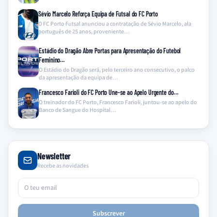
Sévio Marcelo Reforça Equipa de Futsal do FC Porto
O FC Porto Futsal anunciou a contratação de Sévio Marcelo, ala
português de 25 anos, proveniente…
Estádio do Dragão Abre Portas para Apresentação do Futebol
Feminino…
O Estádio do Dragão será, pelo terceiro ano consecutivo, o palco
da apresentação da equipa de…
Francesco Farioli do FC Porto Une-se ao Apelo Urgente do…
O treinador do FC Porto, Francesco Farioli, juntou-se ao apelo do
Banco de Sangue do Hospital…
Newsletter
Recebe as novidades
Subscrever