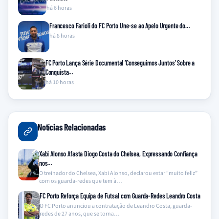
há 6 horas
Francesco Farioli do FC Porto Une-se ao Apelo Urgente do…
há 8 horas
FC Porto Lança Série Documental ‘Conseguimos Juntos’ Sobre a
Conquista…
há 10 horas
Notícias Relacionadas
Xabi Alonso Afasta Diogo Costa do Chelsea, Expressando Confiança
nos…
O treinador do Chelsea, Xabi Alonso, declarou estar “muito feliz”
com os guarda-redes que tem à…
FC Porto Reforça Equipa de Futsal com Guarda-Redes Leandro Costa
O FC Porto anunciou a contratação de Leandro Costa, guarda-
redes de 27 anos, que se torna…