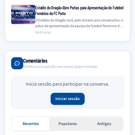
Estádio do Dragão Abre Portas para Apresentação do Futebol
Feminino do FC Porto
O Estádio do Dragão será, pelo terceiro ano consecutivo, o
palco da apresentação da equipa de futebol feminino do
FC Porto, num…
há 6 horas
Comentários
Partilha a tua opinião com outros Super Portistas
Inicia sessão para participar na conversa.
Iniciar sessão
Recentes
Populares
Antigos