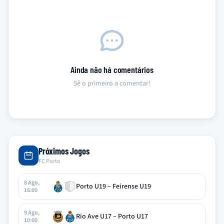
Ainda não há comentários
Sê o primeiro a comentar!
Próximos Jogos
FC Porto
8 Ago,
Porto U19 – Feirense U19
16:00
9 Ago,
Rio Ave U17 – Porto U17
10:00