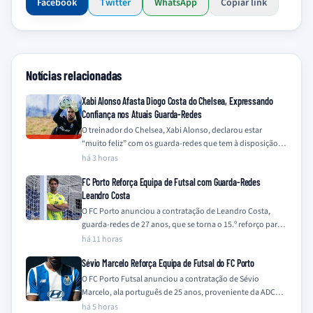
Facebook
Twitter
WhatsApp
Copiar link
Notícias relacionadas
Xabi Alonso Afasta Diogo Costa do Chelsea, Expressando
Confiança nos Atuais Guarda-Redes
O treinador do Chelsea, Xabi Alonso, declarou estar
“muito feliz” com os guarda-redes que tem à disposição,
Mike Penders e Robert Sánchez,…
há 3 horas
FC Porto Reforça Equipa de Futsal com Guarda-Redes
Leandro Costa
O FC Porto anunciou a contratação de Leandro Costa,
guarda-redes de 27 anos, que se torna o 15.º reforço para a
equipa…
há 11 horas
Sévio Marcelo Reforça Equipa de Futsal do FC Porto
O FC Porto Futsal anunciou a contratação de Sévio
Marcelo, ala português de 25 anos, proveniente da ADCR
Caxinas Poça Barca, para…
há 5 horas