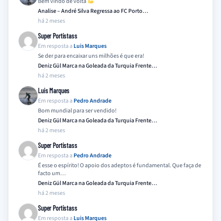
Bem vindo de volta
Analise – André Silva Regressa ao FC Porto…
há 2 meses
Super Portistass
Em resposta a
Luis Marques
Se der para encaixar uns milhões é que era!
Deniz Gül Marca na Goleada da Turquia Frente…
há 2 meses
Luis Marques
Em resposta a
Pedro Andrade
Bom mundial para ser vendido!
Deniz Gül Marca na Goleada da Turquia Frente…
há 2 meses
Super Portistass
Em resposta a
Pedro Andrade
É esse o espírito! O apoio dos adeptos é fundamental. Que faça de
facto um…
Deniz Gül Marca na Goleada da Turquia Frente…
há 2 meses
Super Portistass
Em resposta a
Luis Marques