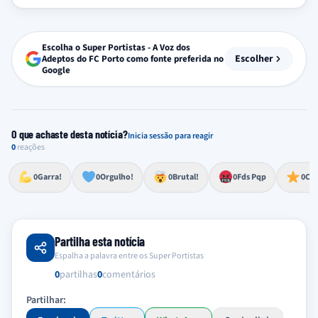
Escolha o Super Portistas - A Voz dos
Escolher
Adeptos do FC Porto como fonte preferida no
Google
O que achaste desta notícia?
Inicia sessão para reagir
0
reações
Esforço, determinação, aprovação forte
Lealdade, amor clubístico, sentimento profundo
Impressionante, chocante, de grande impacto
Reação de desespero, raiva, frustração ou espanto extremo
Excelência, destaque, o melhor
0
Garra!
0
Orgulho!
0
Brutal!
0
Fds Pqp
0
Cra
Partilha esta notícia
Espalha a palavra entre os Super Portistas
0
partilhas
0
comentários
Partilhar: