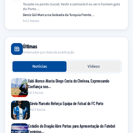
Tocaste no ponto crucial. Vestir a camisola 9 ou ser o homem golo
do Porto…
Deniz Gül Marca na Goleada da Turquia Frente…
há 2 meses
Últimas
Ordenadas por data de publicação
Notícias
Vídeos
Xabi Alonso Afasta Diogo Costa do Chelsea, Expressando
Confiança nos…
há 3 horas
Sévio Marcelo Reforça Equipa de Futsal do FC Porto
há 5 horas
Estádio do Dragão Abre Portas para Apresentação do Futebol
Feminino…