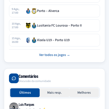
9 Ago,
Porto – Alverca
17:00
10 Ago,
Lusitania FC Lourosa – Porto II
17:00
15 Ago,
Vizela U19 – Porto U19
16:00
Ver todos os jogos →
Comentários
Discussão da comunidade
Últimos
Mais resp.
Melhores
Luis Marques