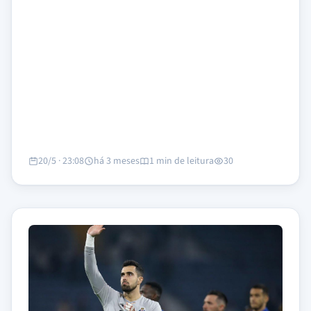
20/5 · 23:08
há 3 meses
1 min de leitura
30