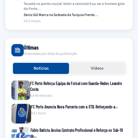
Tocaste no ponto crucial. Vestir a camisola 9 ou ser o homem golo
do Porto…
Deniz Gül Marca na Goleada da Turquia Frente…
há 2 meses
Últimas
Ordenadas por data de publicação
Notícias
Vídeos
FC Porto Reforça Equipa de Futsal com Guarda-Redes Leandro
Costa
há 40 minutos
FC Porto Anuncia Nova Parceria com a XTB, Reforçando a…
há 1 hora
Fábio Batista Assina Contrato Profissional e Reforça os Sub-19
do…