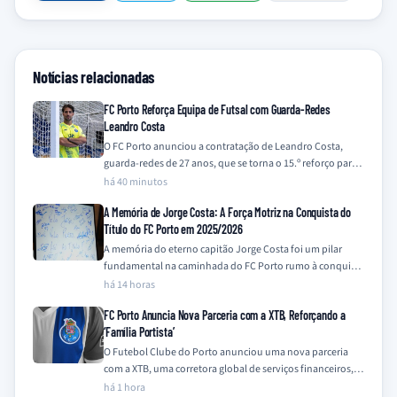
Notícias relacionadas
FC Porto Reforça Equipa de Futsal com Guarda-Redes
Leandro Costa
O FC Porto anunciou a contratação de Leandro Costa,
guarda-redes de 27 anos, que se torna o 15.º reforço para a
equipa…
há 40 minutos
A Memória de Jorge Costa: A Força Motriz na Conquista do
Título do FC Porto em 2025/2026
A memória do eterno capitão Jorge Costa foi um pilar
fundamental na caminhada do FC Porto rumo à conquista
do título da…
há 14 horas
FC Porto Anuncia Nova Parceria com a XTB, Reforçando a
‘Família Portista’
O Futebol Clube do Porto anunciou uma nova parceria
com a XTB, uma corretora global de serviços financeiros,
integrando a empresa na…
há 1 hora