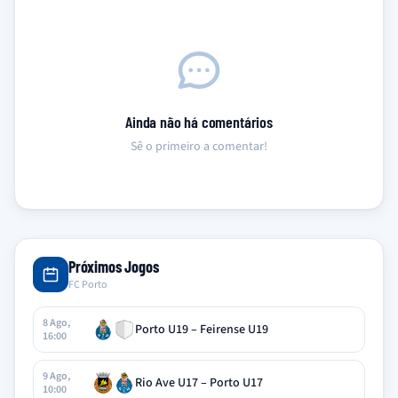
Ainda não há comentários
Sê o primeiro a comentar!
Próximos Jogos
FC Porto
8 Ago,
Porto U19 – Feirense U19
16:00
9 Ago,
Rio Ave U17 – Porto U17
10:00