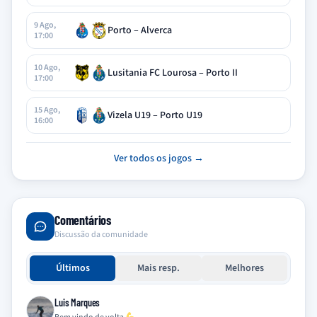
9 Ago,
Porto – Alverca
17:00
10 Ago,
Lusitania FC Lourosa – Porto II
17:00
15 Ago,
Vizela U19 – Porto U19
16:00
Ver todos os jogos →
Comentários
Discussão da comunidade
Últimos
Mais resp.
Melhores
Luis Marques