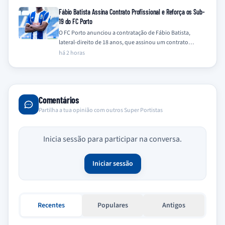
Fábio Batista Assina Contrato Profissional e Reforça os Sub-
19 do FC Porto
O FC Porto anunciou a contratação de Fábio Batista,
lateral-direito de 18 anos, que assinou um contrato
profissional com o clube e…
há 2 horas
Comentários
Partilha a tua opinião com outros Super Portistas
Inicia sessão para participar na conversa.
Iniciar sessão
Recentes
Populares
Antigos