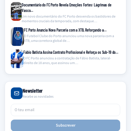
Documentário do FC Porto Revela Emoções Fortes: Lágrimas de
Vasco…
Um novo documentário do FC Porto desvenda os bastidores de
momentos cruciais da temporada, com destaque…
FC Porto Anuncia Nova Parceria com a XTB, Reforçando a…
O Futebol Clube do Porto anunciou uma nova parceria com a
XTB, uma corretora global de…
Fábio Batista Assina Contrato Profissional e Reforça os Sub-19 do…
O FC Porto anunciou a contratação de Fábio Batista, lateral-
direito de 18 anos, que assinou um…
Newsletter
Recebe as novidades
Subscrever