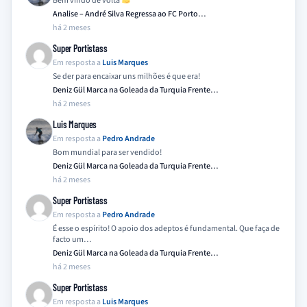
Bem vindo de volta
Analise – André Silva Regressa ao FC Porto…
há 2 meses
Super Portistass
Em resposta a
Luis Marques
Se der para encaixar uns milhões é que era!
Deniz Gül Marca na Goleada da Turquia Frente…
há 2 meses
Luis Marques
Em resposta a
Pedro Andrade
Bom mundial para ser vendido!
Deniz Gül Marca na Goleada da Turquia Frente…
há 2 meses
Super Portistass
Em resposta a
Pedro Andrade
É esse o espírito! O apoio dos adeptos é fundamental. Que faça de
facto um…
Deniz Gül Marca na Goleada da Turquia Frente…
há 2 meses
Super Portistass
Em resposta a
Luis Marques