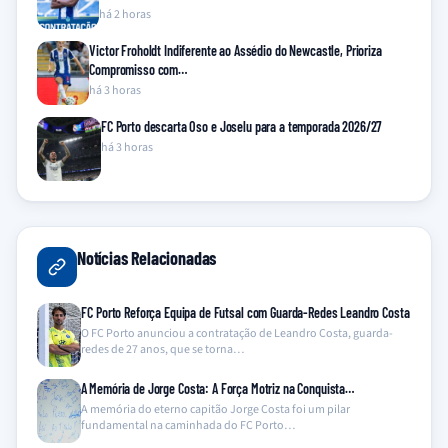
há 2 horas
Victor Froholdt Indiferente ao Assédio do Newcastle, Prioriza
Compromisso com…
há 3 horas
FC Porto descarta Oso e Joselu para a temporada 2026/27
há 3 horas
Notícias Relacionadas
FC Porto Reforça Equipa de Futsal com Guarda-Redes Leandro Costa
O FC Porto anunciou a contratação de Leandro Costa, guarda-
redes de 27 anos, que se torna…
A Memória de Jorge Costa: A Força Motriz na Conquista…
A memória do eterno capitão Jorge Costa foi um pilar
fundamental na caminhada do FC Porto…