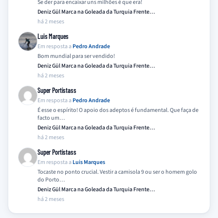
Se der para encaixar uns milhões é que era!
Deniz Gül Marca na Goleada da Turquia Frente…
há 2 meses
Luis Marques
Em resposta a
Pedro Andrade
Bom mundial para ser vendido!
Deniz Gül Marca na Goleada da Turquia Frente…
há 2 meses
Super Portistass
Em resposta a
Pedro Andrade
É esse o espírito! O apoio dos adeptos é fundamental. Que faça de
facto um…
Deniz Gül Marca na Goleada da Turquia Frente…
há 2 meses
Super Portistass
Em resposta a
Luis Marques
Tocaste no ponto crucial. Vestir a camisola 9 ou ser o homem golo
do Porto…
Deniz Gül Marca na Goleada da Turquia Frente…
há 2 meses