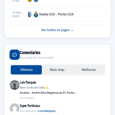
17:00
15 Ago,
Vizela U19 – Porto U19
16:00
Ver todos os jogos →
Comentários
Discussão da comunidade
Últimos
Mais resp.
Melhores
Luis Marques
Bem vindo de volta
Analise – André Silva Regressa ao FC Porto…
há 2 meses
Super Portistass
Em resposta a
Luis Marques