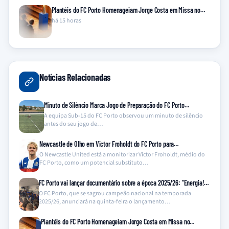
Plantéis do FC Porto Homenageiam Jorge Costa em Missa no…
há 15 horas
Notícias Relacionadas
Minuto de Silêncio Marca Jogo de Preparação do FC Porto…
A equipa Sub-15 do FC Porto observou um minuto de silêncio
antes do seu jogo de…
Newcastle de Olho em Victor Froholdt do FC Porto para…
O Newcastle United está a monitorizar Victor Froholdt, médio do
FC Porto, como um potencial substituto…
FC Porto vai lançar documentário sobre a época 2025/26: “Energia!…
O FC Porto, que se sagrou campeão nacional na temporada
2025/26, anunciará na quinta-feira o lançamento…
Plantéis do FC Porto Homenageiam Jorge Costa em Missa no…