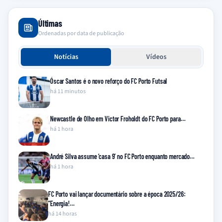
Últimas
Ordenadas por data de publicação
Notícias
Vídeos
Óscar Santos é o novo reforço do FC Porto Futsal
há 11 minutos
Newcastle de Olho em Victor Froholdt do FC Porto para…
há 1 hora
André Silva assume ‘casa 9’ no FC Porto enquanto mercado…
há 1 hora
FC Porto vai lançar documentário sobre a época 2025/26:
“Energia!…
há 14 horas