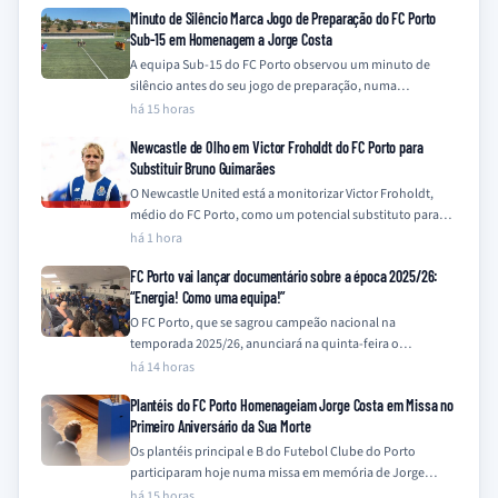
Minuto de Silêncio Marca Jogo de Preparação do FC Porto
Sub-15 em Homenagem a Jorge Costa
A equipa Sub-15 do FC Porto observou um minuto de
silêncio antes do seu jogo de preparação, numa
homenagem a Jorge Costa…
há 15 horas
Newcastle de Olho em Victor Froholdt do FC Porto para
Substituir Bruno Guimarães
O Newcastle United está a monitorizar Victor Froholdt,
médio do FC Porto, como um potencial substituto para
Bruno Guimarães, que se encontra…
há 1 hora
FC Porto vai lançar documentário sobre a época 2025/26:
“Energia! Como uma equipa!”
O FC Porto, que se sagrou campeão nacional na
temporada 2025/26, anunciará na quinta-feira o
lançamento de um documentário que retrata a…
há 14 horas
Plantéis do FC Porto Homenageiam Jorge Costa em Missa no
Primeiro Aniversário da Sua Morte
Os plantéis principal e B do Futebol Clube do Porto
participaram hoje numa missa em memória de Jorge
Costa, assinalando o primeiro…
há 15 horas