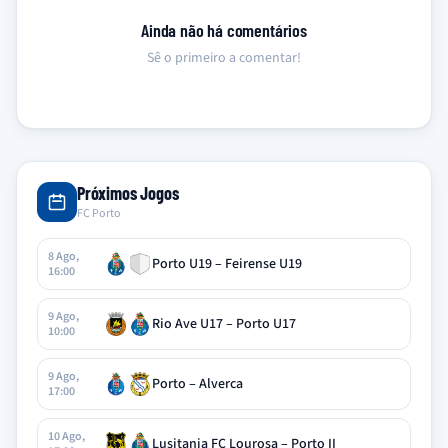
Ainda não há comentários
Sê o primeiro a comentar!
Próximos Jogos
FC Porto
8 Ago,
Porto U19 – Feirense U19
16:00
9 Ago,
Rio Ave U17 – Porto U17
10:00
9 Ago,
Porto – Alverca
17:00
10 Ago,
Lusitania FC Lourosa – Porto II