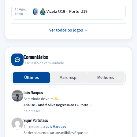
15 Ago,
Vizela U19 – Porto U19
16:00
Ver todos os jogos →
Comentários
Discussão da comunidade
Últimos
Mais resp.
Melhores
Luis Marques
Bem vindo de volta
Analise – André Silva Regressa ao FC Porto…
há 2 meses
Super Portistass
Em resposta a
Luis Marques
Se der para encaixar uns milhões é que era!