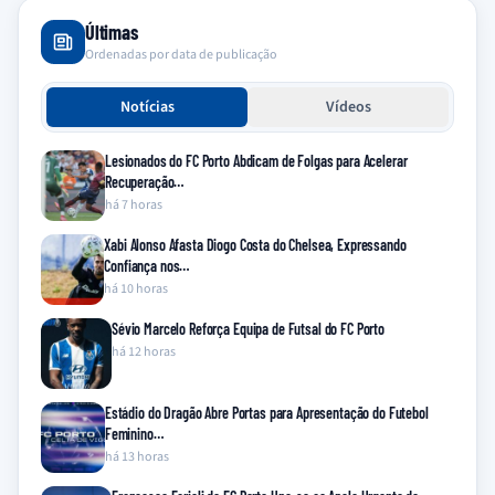
Últimas
Ordenadas por data de publicação
Notícias
Vídeos
Lesionados do FC Porto Abdicam de Folgas para Acelerar
Recuperação…
há 7 horas
Xabi Alonso Afasta Diogo Costa do Chelsea, Expressando
Confiança nos…
há 10 horas
Sévio Marcelo Reforça Equipa de Futsal do FC Porto
há 12 horas
Estádio do Dragão Abre Portas para Apresentação do Futebol
Feminino…
há 13 horas