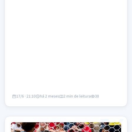
17/6 · 21:10
há 2 meses
2 min de leitura
38