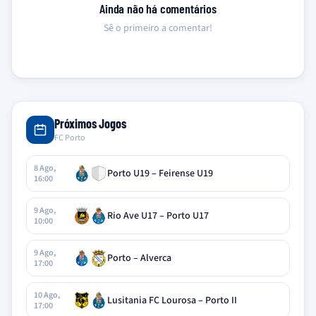
Ainda não há comentários
Sê o primeiro a comentar!
Próximos Jogos
FC Porto
8 Ago,
Porto U19 – Feirense U19
16:00
9 Ago,
Rio Ave U17 – Porto U17
10:00
9 Ago,
Porto – Alverca
17:00
10 Ago,
Lusitania FC Lourosa – Porto II
17:00