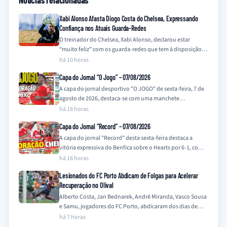
Notícias relacionadas
Xabi Alonso Afasta Diogo Costa do Chelsea, Expressando
Confiança nos Atuais Guarda-Redes
O treinador do Chelsea, Xabi Alonso, declarou estar
“muito feliz” com os guarda-redes que tem à disposição,
Mike Penders e Robert Sánchez,…
há 10 horas
Capa do Jornal “O Jogo” – 07/08/2026
A capa do jornal desportivo "O JOGO" de sexta-feira, 7 de
agosto de 2026, destaca-se com uma manchete
impactante e uma imagem…
há 18 horas
Capa do Jornal “Record” – 07/08/2026
A capa do jornal "Record" desta sexta-feira destaca a
vitória expressiva do Benfica sobre o Hearts por 6-1, com a
manchete principal…
há 18 horas
Lesionados do FC Porto Abdicam de Folgas para Acelerar
Recuperação no Olival
Alberto Costa, Jan Bednarek, André Miranda, Vasco Sousa
e Samu, jogadores do FC Porto, abdicaram dos dias de
folga para intensificar os…
há 7 horas