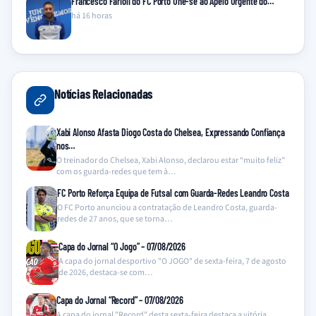
Francesco Farioli do FC Porto Une-se ao Apelo Urgente do…
há 16 horas
Notícias Relacionadas
Xabi Alonso Afasta Diogo Costa do Chelsea, Expressando Confiança
nos…
O treinador do Chelsea, Xabi Alonso, declarou estar “muito feliz”
com os guarda-redes que tem à…
FC Porto Reforça Equipa de Futsal com Guarda-Redes Leandro Costa
O FC Porto anunciou a contratação de Leandro Costa, guarda-
redes de 27 anos, que se torna…
Capa do Jornal “O Jogo” – 07/08/2026
A capa do jornal desportivo "O JOGO" de sexta-feira, 7 de agosto
de 2026, destaca-se com…
Capa do Jornal “Record” – 07/08/2026
A capa do jornal "Record" desta sexta-feira destaca a vitória