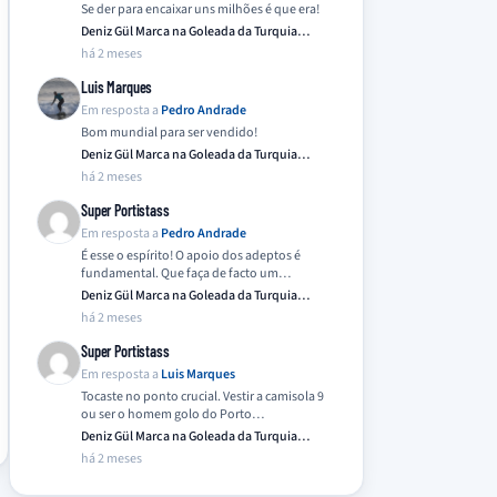
Se der para encaixar uns milhões é que era!
Deniz Gül Marca na Goleada da Turquia
Frente…
há 2 meses
Luis Marques
Em resposta a
Pedro Andrade
Bom mundial para ser vendido!
Deniz Gül Marca na Goleada da Turquia
Frente…
há 2 meses
Super Portistass
Em resposta a
Pedro Andrade
É esse o espírito! O apoio dos adeptos é
fundamental. Que faça de facto um…
Deniz Gül Marca na Goleada da Turquia
Frente…
há 2 meses
Super Portistass
Em resposta a
Luis Marques
Tocaste no ponto crucial. Vestir a camisola 9
ou ser o homem golo do Porto…
Deniz Gül Marca na Goleada da Turquia
Frente…
há 2 meses