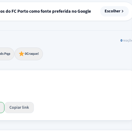
tos do FC Porto como fonte preferida no Google
Escolher
0
reaçõ
to extremo
ds Pqp
0
Craque!
Copiar link