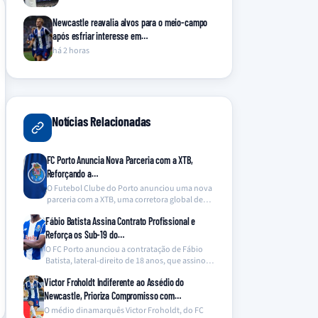
Newcastle reavalia alvos para o meio-campo
após esfriar interesse em…
há 2 horas
Notícias Relacionadas
FC Porto Anuncia Nova Parceria com a XTB,
Reforçando a…
O Futebol Clube do Porto anunciou uma nova
parceria com a XTB, uma corretora global de…
Fábio Batista Assina Contrato Profissional e
Reforça os Sub-19 do…
O FC Porto anunciou a contratação de Fábio
Batista, lateral-direito de 18 anos, que assinou
um…
Victor Froholdt Indiferente ao Assédio do
Newcastle, Prioriza Compromisso com…
O médio dinamarquês Victor Froholdt, do FC