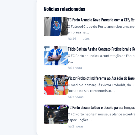
Notícias relacionadas
FC Porto Anuncia Nova Parceria com a XTB, Ref
O Futebol Clube do Porto anunciou uma nova 
empresa na…
há 14 minutos
Fábio Batista Assina Contrato Profissional e R
O FC Porto anunciou a contratação de Fábio B
e…
há 1 hora
Victor Froholdt Indiferente ao Assédio do New
O médio dinamarquês Victor Froholdt, do FC
focado no seu compromisso…
há 2 horas
FC Porto descarta Oso e Joselu para a tempo
O FC Porto não tem nos seus planos a contra
especulações…
há 2 horas