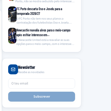
Porto, não se mostra seduzido pelo interesse
do Newcastle…
FC Porto descarta Oso e Joselu para a
temporada 2026/27
O FC Porto não tem nos seus planos a
contratação dos futebolistas Oso e Joselu
para…
Newcastle reavalia alvos para o meio-campo
após esfriar interesse em…
O Newcastle United está a reavaliar as suas
opções para o meio-campo, com o interesse
no…
Newsletter
Recebe as novidades
Subscrever