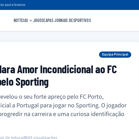
io azul e branco
NOTÍCIAS
JOGOS
CAPAS JORNAIS DESPORTIVOS
Equipa Principal
ara Amor Incondicional ao FC
elo Sporting
velou o seu forte apreço pelo FC Porto,
cial a Portugal para jogar no Sporting. O jogador
rogredir na carreira e uma curiosa identificação
in de leitura
69 visualizações