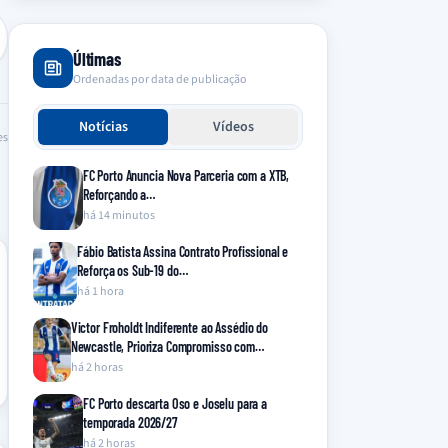
Últimas
Ordenadas por data de publicação
Notícias
Vídeos
es
FC Porto Anuncia Nova Parceria com a XTB,
Reforçando a…
há 14 minutos
Fábio Batista Assina Contrato Profissional e
Reforça os Sub-19 do…
há 1 hora
Victor Froholdt Indiferente ao Assédio do
Newcastle, Prioriza Compromisso com…
há 2 horas
FC Porto descarta Oso e Joselu para a
temporada 2026/27
há 2 horas