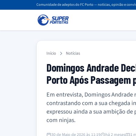
Comunidade de adeptos do FC Porto — notícias, opinião e convív
Início
Notícias
Domingos Andrade Decl
Porto Após Passagem p
Em entrevista, Domingos Andrade re
contrastando com a sua chegada ini
expressou ainda a sua ambição de p
com ninjas.
30 de Maio de 2026 às 11:19
há 2 meses
1 m