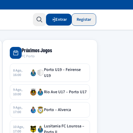
Entrar
Registar
Próximos Jogos
FC Porto
Porto U19 – Feirense
8 Ago,
16:00
U19
9 Ago,
Rio Ave U17 – Porto U17
10:00
9 Ago,
Porto – Alverca
17:00
Lusitania FC Lourosa –
10 Ago,
17:00
Porto II