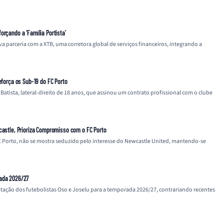
orçando a ‘Família Portista’
parceria com a XTB, uma corretora global de serviços financeiros, integrando a
eforça os Sub-19 do FC Porto
atista, lateral-direito de 18 anos, que assinou um contrato profissional com o clube
castle, Prioriza Compromisso com o FC Porto
 Porto, não se mostra seduzido pelo interesse do Newcastle United, mantendo-se
rada 2026/27
tação dos futebolistas Oso e Joselu para a temporada 2026/27, contrariando recentes