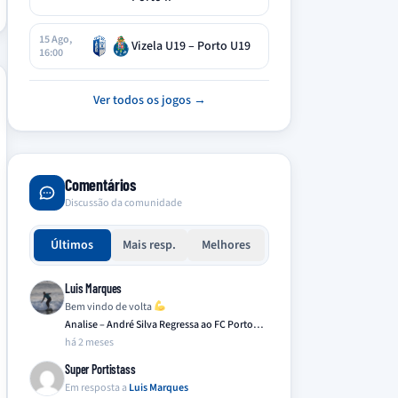
15 Ago,
Vizela U19 – Porto U19
16:00
Ver todos os jogos →
Comentários
Discussão da comunidade
Últimos
Mais resp.
Melhores
Luis Marques
Bem vindo de volta
Analise – André Silva Regressa ao FC Porto…
há 2 meses
Super Portistass
Em resposta a
Luis Marques