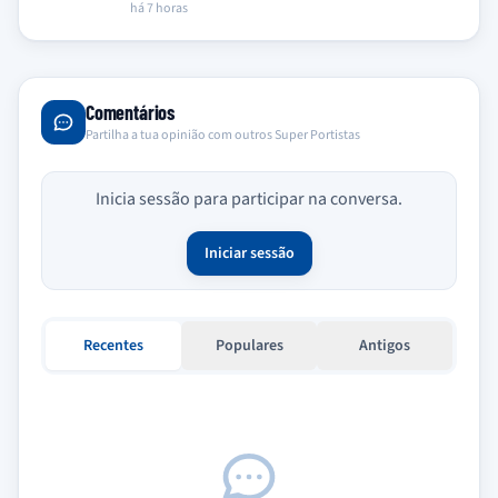
O…
há 7 horas
Comentários
Partilha a tua opinião com outros Super Portistas
Inicia sessão para participar na conversa.
Iniciar sessão
Recentes
Populares
Antigos