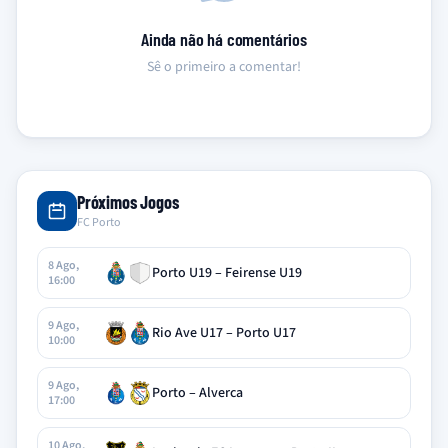
Ainda não há comentários
Sê o primeiro a comentar!
Próximos Jogos
FC Porto
8 Ago,
Porto U19 – Feirense U19
16:00
9 Ago,
Rio Ave U17 – Porto U17
10:00
9 Ago,
Porto – Alverca
17:00
10 Ago,