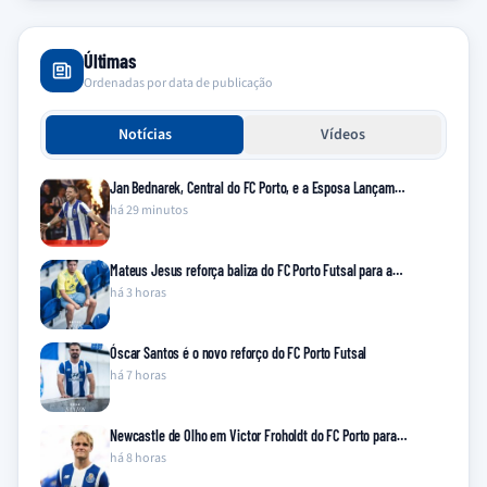
Últimas
Ordenadas por data de publicação
Notícias
Vídeos
Jan Bednarek, Central do FC Porto, e a Esposa Lançam…
há 29 minutos
Mateus Jesus reforça baliza do FC Porto Futsal para a…
há 3 horas
Óscar Santos é o novo reforço do FC Porto Futsal
há 7 horas
Newcastle de Olho em Victor Froholdt do FC Porto para…
há 8 horas