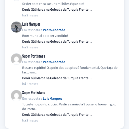
Se der para encaixar uns milhões é que era!
Deniz Gül Marca na Goleada da Turquia Frente…
há 2 meses
Luis Marques
Em resposta a
Pedro Andrade
Bom mundial para ser vendido!
Deniz Gül Marca na Goleada da Turquia Frente…
há 2 meses
Super Portistass
Em resposta a
Pedro Andrade
É esse o espírito! O apoio dos adeptos é fundamental. Que faça de
facto um…
Deniz Gül Marca na Goleada da Turquia Frente…
há 2 meses
Super Portistass
Em resposta a
Luis Marques
Tocaste no ponto crucial. Vestir a camisola 9 ou ser o homem golo
do Porto…
Deniz Gül Marca na Goleada da Turquia Frente…
há 2 meses