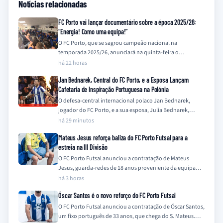
Notícias relacionadas
FC Porto vai lançar documentário sobre a época 2025/26:
“Energia! Como uma equipa!”
O FC Porto, que se sagrou campeão nacional na
temporada 2025/26, anunciará na quinta-feira o
lançamento de um documentário que retrata a…
há 22 horas
Jan Bednarek, Central do FC Porto, e a Esposa Lançam
Cafetaria de Inspiração Portuguesa na Polónia
O defesa-central internacional polaco Jan Bednarek,
jogador do FC Porto, e a sua esposa, Julia Bednarek,
embarcaram numa nova iniciativa empresarial na…
há 29 minutos
Mateus Jesus reforça baliza do FC Porto Futsal para a
estreia na III Divisão
O FC Porto Futsal anunciou a contratação de Mateus
Jesus, guarda-redes de 18 anos proveniente da equipa
Sub-19 do clube, para a…
há 3 horas
Óscar Santos é o novo reforço do FC Porto Futsal
O FC Porto Futsal anunciou a contratação de Óscar Santos,
um fixo português de 33 anos, que chega do S. Mateus.