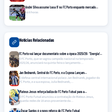
André Silva assume ‘casa 9’ no FC Porto enquanto mercado…
há 8 horas
Notícias Relacionadas
FC Porto vai lançar documentário sobre a época 2025/26: “Energia!…
O FC Porto, que se sagrou campeão nacional na temporada
2025/26, anunciará na quinta-feira o lançamento…
Jan Bednarek, Central do FC Porto, e a Esposa Lançam…
O defesa-central internacional polaco Jan Bednarek, jogador do
FC Porto, e a sua esposa, Julia Bednarek,…
Mateus Jesus reforça baliza do FC Porto Futsal para a…
O FC Porto Futsal anunciou a contratação de Mateus Jesus,
guarda-redes de 18 anos proveniente da…
Óscar Santos é o novo reforço do FC Porto Futsal