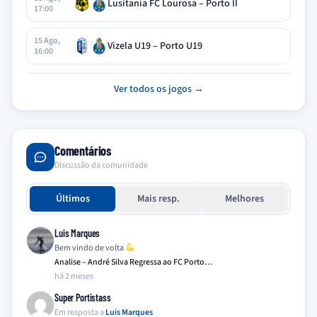
Lusitania FC Lourosa – Porto II
17:00
15 Ago,
Vizela U19 – Porto U19
16:00
Ver todos os jogos →
Comentários
Discussão da comunidade
Últimos
Mais resp.
Melhores
Luis Marques
Bem vindo de volta
Analise – André Silva Regressa ao FC Porto…
há 2 meses
Super Portistass
Em resposta a
Luis Marques