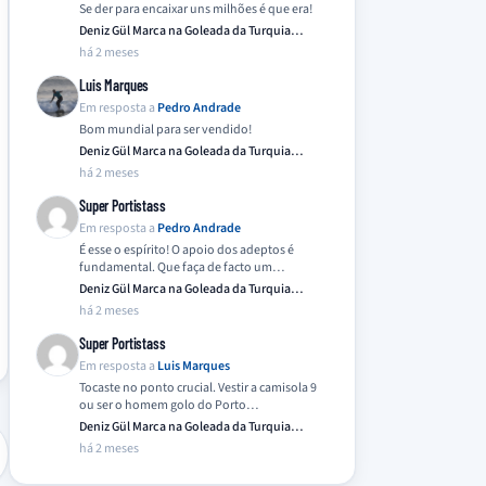
Se der para encaixar uns milhões é que era!
Deniz Gül Marca na Goleada da Turquia
Frente…
há 2 meses
Luis Marques
Em resposta a
Pedro Andrade
Bom mundial para ser vendido!
Deniz Gül Marca na Goleada da Turquia
Frente…
há 2 meses
Super Portistass
Em resposta a
Pedro Andrade
É esse o espírito! O apoio dos adeptos é
fundamental. Que faça de facto um…
Deniz Gül Marca na Goleada da Turquia
Frente…
há 2 meses
Super Portistass
Em resposta a
Luis Marques
Tocaste no ponto crucial. Vestir a camisola 9
ou ser o homem golo do Porto…
Deniz Gül Marca na Goleada da Turquia
Frente…
há 2 meses