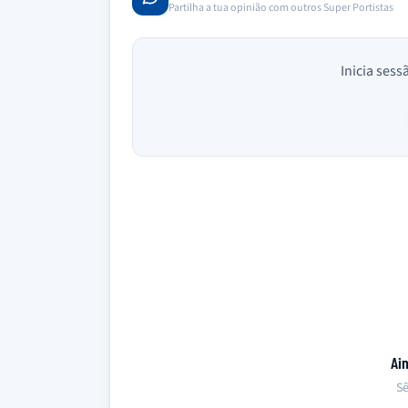
Partilha a tua opinião com outros Super Portistas
Inicia sess
Ai
Sê