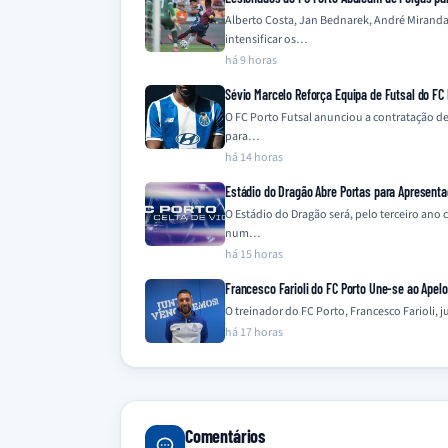
Alberto Costa, Jan Bednarek, André Miranda
intensificar os…
há 9 horas
Sévio Marcelo Reforça Equipa de Futsal do FC 
O FC Porto Futsal anunciou a contratação de
para…
há 14 horas
Estádio do Dragão Abre Portas para Apresenta
O Estádio do Dragão será, pelo terceiro ano
num…
há 15 horas
Francesco Farioli do FC Porto Une-se ao Apel
O treinador do FC Porto, Francesco Farioli,
há 17 horas
Comentários