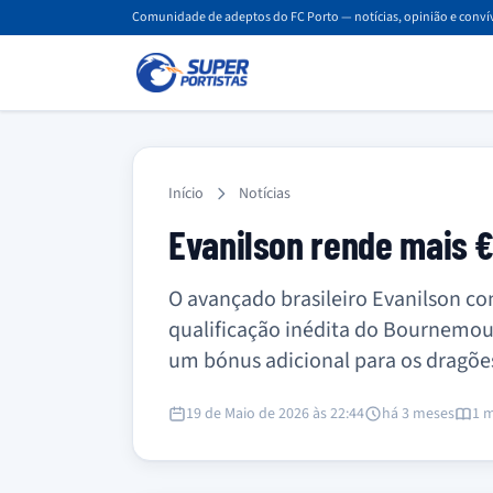
Comunidade de adeptos do FC Porto — notícias, opinião e convív
Início
Notícias
Evanilson rende mais €
O avançado brasileiro Evanilson con
qualificação inédita do Bournemou
um bónus adicional para os dragõe
19 de Maio de 2026 às 22:44
há 3 meses
1 m