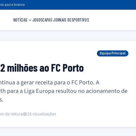
io azul e branco
NOTÍCIAS
JOGOS
CAPAS JORNAIS DESPORTIVOS
Equipa Principal
2 milhões ao FC Porto
tinua a gerar receita para o FC Porto. A
th para a Liga Europa resultou no acionamento de
s.
in de leitura
26 visualizações