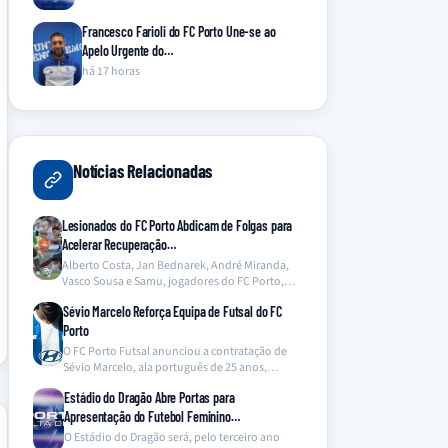
Francesco Farioli do FC Porto Une-se ao
Apelo Urgente do…
há 17 horas
Notícias Relacionadas
Lesionados do FC Porto Abdicam de Folgas para
Acelerar Recuperação…
Alberto Costa, Jan Bednarek, André Miranda,
Vasco Sousa e Samu, jogadores do FC Porto,
abdicaram dos…
Sévio Marcelo Reforça Equipa de Futsal do FC
Porto
O FC Porto Futsal anunciou a contratação de
Sévio Marcelo, ala português de 25 anos,
proveniente…
Estádio do Dragão Abre Portas para
Apresentação do Futebol Feminino…
O Estádio do Dragão será, pelo terceiro ano