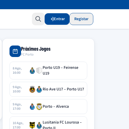
Entrar
Registar
Próximos Jogos
FC Porto
Porto U19 – Feirense
8 Ago,
16:00
U19
9 Ago,
Rio Ave U17 – Porto U17
10:00
9 Ago,
Porto – Alverca
17:00
Lusitania FC Lourosa –
10 Ago,
17:00
Porto II