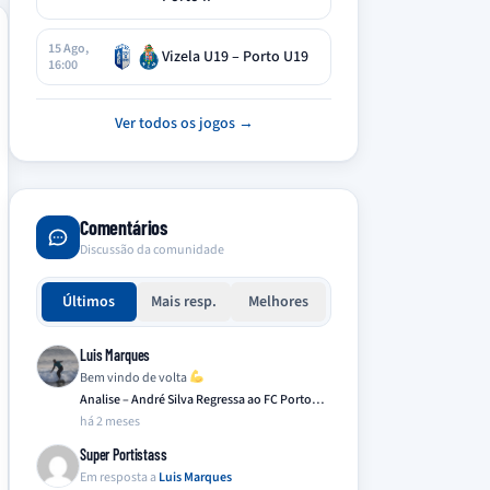
15 Ago,
Vizela U19 – Porto U19
16:00
Ver todos os jogos →
Comentários
Discussão da comunidade
Últimos
Mais resp.
Melhores
Luis Marques
Bem vindo de volta
Analise – André Silva Regressa ao FC Porto…
há 2 meses
Super Portistass
Em resposta a
Luis Marques