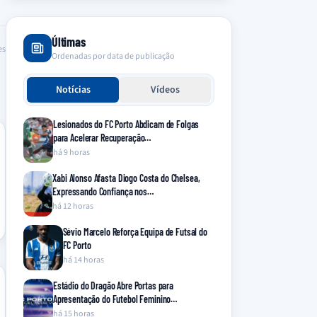
Últimas
es
Ordenadas por data de publicação
Notícias
Vídeos
Lesionados do FC Porto Abdicam de Folgas
para Acelerar Recuperação…
há 9 horas
Xabi Alonso Afasta Diogo Costa do Chelsea,
Expressando Confiança nos…
há 12 horas
Sévio Marcelo Reforça Equipa de Futsal do
FC Porto
há 14 horas
Estádio do Dragão Abre Portas para
Apresentação do Futebol Feminino…
há 15 horas