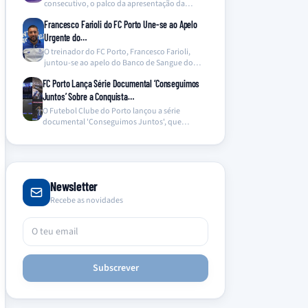
consecutivo, o palco da apresentação da
equipa de…
Francesco Farioli do FC Porto Une-se ao Apelo
Urgente do…
O treinador do FC Porto, Francesco Farioli,
juntou-se ao apelo do Banco de Sangue do
Hospital…
FC Porto Lança Série Documental ‘Conseguimos
Juntos’ Sobre a Conquista…
O Futebol Clube do Porto lançou a série
documental 'Conseguimos Juntos', que
oferece um olhar inédito…
Newsletter
Recebe as novidades
Subscrever