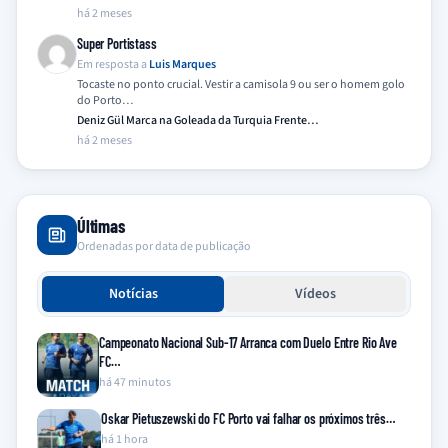
há 2 meses
Super Portistass
Em resposta a
Luis Marques
Tocaste no ponto crucial. Vestir a camisola 9 ou ser o homem golo
do Porto…
Deniz Gül Marca na Goleada da Turquia Frente…
há 2 meses
Últimas
Ordenadas por data de publicação
Notícias
Vídeos
Campeonato Nacional Sub-17 Arranca com Duelo Entre Rio Ave
FC…
há 47 minutos
Oskar Pietuszewski do FC Porto vai falhar os próximos três…
há 1 hora