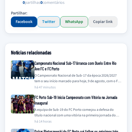
0
partilhas
0
comentários
Partilhar:
Facebook
Twitter
WhatsApp
Copiar link
Notícias relacionadas
Campeonato Nacional Sub-17 Arranca com Duelo Entre Rio
Ave FC e FC Porto
O Campeonato Nacional de Sub-17 da época 2026/2027
tem o seu início marcado para hoje, 9 de agosto, com o FC
Porto,…
há 47 minutos
FC Porto Sub-19 Inicia Campeonato com Vitória na Jornada
Inaugural
A equipa de Sub-19 do FC Porto começou a defesa do
título nacional com uma vitória na primeira jornada do
Campeonato Nacional…
há 14 horas
Oskar Pietuszewski do FC Porto vai falhar os próximos três