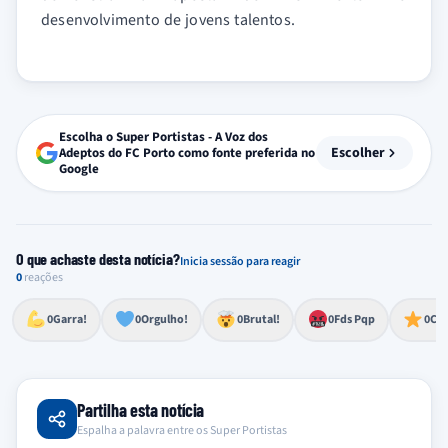
desenvolvimento de jovens talentos.
Escolha o Super Portistas - A Voz dos
Escolher
Adeptos do FC Porto como fonte preferida no
Google
O que achaste desta notícia?
Inicia sessão para reagir
0
reações
Esforço, determinação, aprovação forte
Lealdade, amor clubístico, sentimento profundo
Impressionante, chocante, de grande impacto
Reação de desespero, raiva, frustração ou espanto extremo
Excelência, destaque, o melhor
0
Garra!
0
Orgulho!
0
Brutal!
0
Fds Pqp
0
Cra
Partilha esta notícia
Espalha a palavra entre os Super Portistas