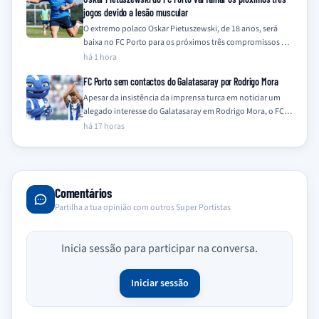
jogos devido a lesão muscular
O extremo polaco Oskar Pietuszewski, de 18 anos, será
baixa no FC Porto para os próximos três compromissos da
equipa, frente a…
há 1 hora
FC Porto sem contactos do Galatasaray por Rodrigo Mora
Apesar da insistência da imprensa turca em noticiar um
alegado interesse do Galatasaray em Rodrigo Mora, o FC
Porto nega qualquer contacto…
há 17 horas
Comentários
Partilha a tua opinião com outros Super Portistas
Inicia sessão para participar na conversa.
Iniciar sessão