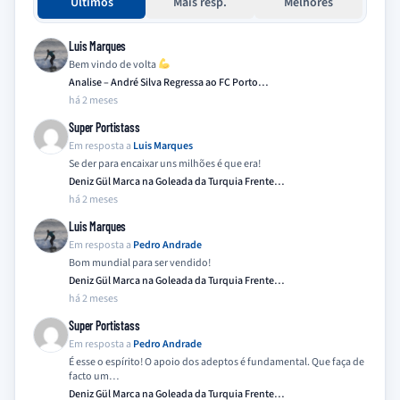
Últimos
Mais resp.
Melhores
Luis Marques
Bem vindo de volta
Analise – André Silva Regressa ao FC Porto…
há 2 meses
Super Portistass
Em resposta a
Luis Marques
Se der para encaixar uns milhões é que era!
Deniz Gül Marca na Goleada da Turquia Frente…
há 2 meses
Luis Marques
Em resposta a
Pedro Andrade
Bom mundial para ser vendido!
Deniz Gül Marca na Goleada da Turquia Frente…
há 2 meses
Super Portistass
Em resposta a
Pedro Andrade
É esse o espírito! O apoio dos adeptos é fundamental. Que faça de
facto um…
Deniz Gül Marca na Goleada da Turquia Frente…