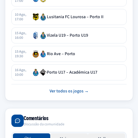
17:00
10 Ago,
Lusitania FC Lourosa – Porto II
17:00
15 Ago,
Vizela U19 – Porto U19
16:00
15 Ago,
Rio Ave – Porto
19:30
16 Ago,
Porto U17 – Académica U17
10:00
Ver todos os jogos →
Comentários
Discussão da comunidade