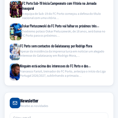
FC Porto Sub-19 Inicia Campeonato com Vitória na Jornada
Inaugural
A equipa de Sub-19 do FC Porto começou a defesa do título
nacional com uma vitória…
Oskar Pietuszewski do FC Porto vai falhar os próximos três…
O extremo polaco Oskar Pietuszewski, de 18 anos, será baixa no
FC Porto para os próximos…
FC Porto sem contactos do Galatasaray por Rodrigo Mora
Apesar da insistência da imprensa turca em noticiar um alegado
interesse do Galatasaray em Rodrigo Mora,…
Ninguém está acima dos interesses do FC Porto e dos…
Francesco Farioli, treinador do FC Porto, antecipa o início da Liga
Portugal 2026/2027, sublinhando a primazia…
Newsletter
Recebe as novidades