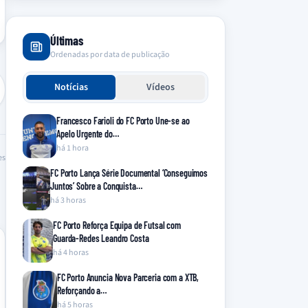
Últimas
Ordenadas por data de publicação
Notícias
Vídeos
Francesco Farioli do FC Porto Une-se ao
Apelo Urgente do…
há 1 hora
es
FC Porto Lança Série Documental ‘Conseguimos
Juntos’ Sobre a Conquista…
há 3 horas
FC Porto Reforça Equipa de Futsal com
Guarda-Redes Leandro Costa
há 4 horas
FC Porto Anuncia Nova Parceria com a XTB,
Reforçando a…
há 5 horas