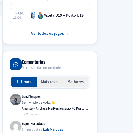
15 Ago,
Vizela U19 – Porto U19
16:00
Ver todos os jogos →
Comentários
Discussão da comunidade
Últimos
Mais resp.
Melhores
Luis Marques
Bem vindo de volta
Analise – André Silva Regressa ao FC Porto…
há 2 meses
Super Portistass
Em resposta a
Luis Marques