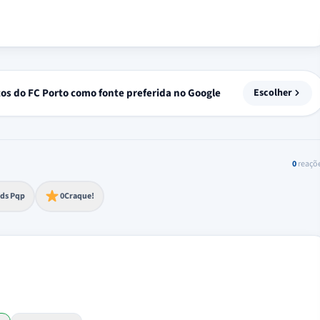
tos do FC Porto como fonte preferida no Google
Escolher
0
reaçõ
to extremo
ds Pqp
0
Craque!