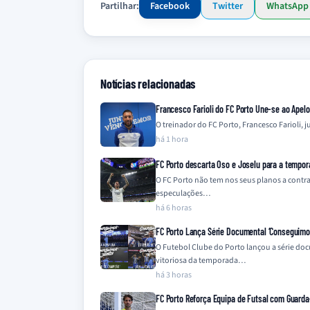
Partilhar:
Facebook
Twitter
WhatsApp
Notícias relacionadas
Francesco Farioli do FC Porto Une-se ao Apel
O treinador do FC Porto, Francesco Farioli,
há 1 hora
FC Porto descarta Oso e Joselu para a tempo
O FC Porto não tem nos seus planos a contra
especulações…
há 6 horas
FC Porto Lança Série Documental ‘Conseguimos 
O Futebol Clube do Porto lançou a série do
vitoriosa da temporada…
há 3 horas
FC Porto Reforça Equipa de Futsal com Guard