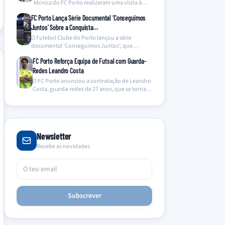
técnica do FC Porto realizaram uma visita à
ala…
FC Porto Lança Série Documental ‘Conseguimos
Juntos’ Sobre a Conquista…
O Futebol Clube do Porto lançou a série
documental 'Conseguimos Juntos', que
oferece um olhar inédito…
FC Porto Reforça Equipa de Futsal com Guarda-
Redes Leandro Costa
O FC Porto anunciou a contratação de Leandro
Costa, guarda-redes de 27 anos, que se torna…
Newsletter
Recebe as novidades
Subscrever