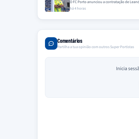
O FC Porto anunciou a contratação de Leandr
há 4 horas
Comentários
Partilha a tua opinião com outros Super Portistas
Inicia sess