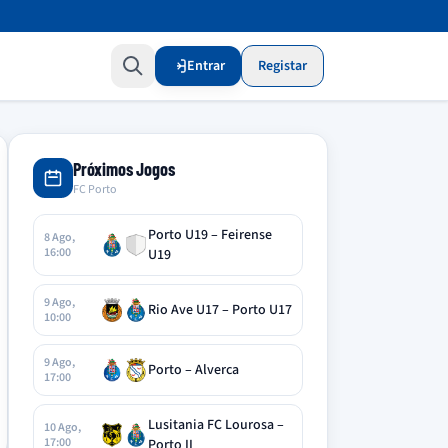
Entrar
Registar
Próximos Jogos
FC Porto
Porto U19 – Feirense
8 Ago,
16:00
U19
9 Ago,
Rio Ave U17 – Porto U17
10:00
9 Ago,
Porto – Alverca
17:00
Lusitania FC Lourosa –
10 Ago,
17:00
Porto II