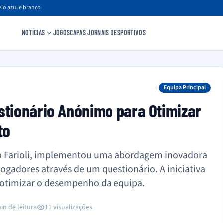
io azul e branco
NOTÍCIAS
JOGOS
CAPAS JORNAIS DESPORTIVOS
Equipa Principal
stionário Anónimo para Otimizar
to
io Farioli, implementou uma abordagem inovadora
ogadores através de um questionário. A iniciativa
 e otimizar o desempenho da equipa.
in de leitura
11 visualizações