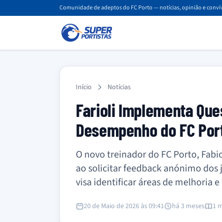
Comunidade de adeptos do FC Porto — notícias, opinião e convív
Início
Notícias
Farioli Implementa Que
Desempenho do FC Por
O novo treinador do FC Porto, Fab
ao solicitar feedback anónimo dos j
visa identificar áreas de melhoria
20 de Maio de 2026 às 09:41
há 3 meses
1 m