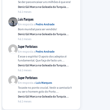
Se der para encaixar uns milhões é que era!
Deniz Gül Marca na Goleada da Turquia
Frente…
há 2 meses
Luis Marques
Em resposta a
Pedro Andrade
Bom mundial para ser vendido!
Deniz Gül Marca na Goleada da Turquia
Frente…
há 2 meses
Super Portistass
Em resposta a
Pedro Andrade
É esse o espírito! O apoio dos adeptos é
fundamental. Que faça de facto um…
Deniz Gül Marca na Goleada da Turquia
Frente…
há 2 meses
Super Portistass
Em resposta a
Luis Marques
Tocaste no ponto crucial. Vestir a camisola 9
ou ser o homem golo do Porto…
Deniz Gül Marca na Goleada da Turquia
Frente…
há 2 meses