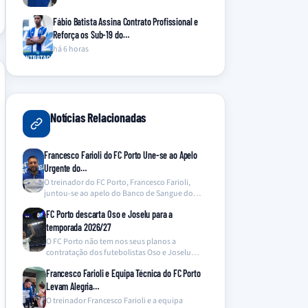
Fábio Batista Assina Contrato Profissional e
Reforça os Sub-19 do…
há 6 horas
Notícias Relacionadas
Francesco Farioli do FC Porto Une-se ao Apelo
Urgente do…
O treinador do FC Porto, Francesco Farioli,
juntou-se ao apelo do Banco de Sangue do
Hospital…
FC Porto descarta Oso e Joselu para a
temporada 2026/27
O FC Porto não tem nos seus planos a
contratação dos futebolistas Oso e Joselu
para…
Francesco Farioli e Equipa Técnica do FC Porto
Levam Alegria…
O treinador Francesco Farioli e a equipa