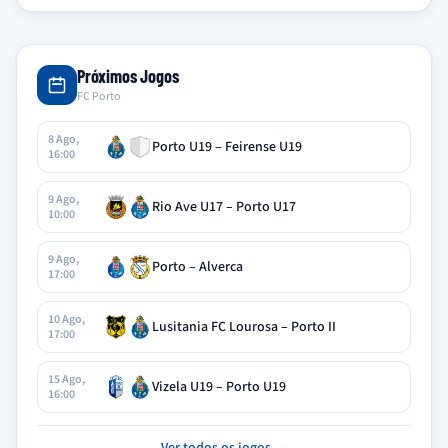
Próximos Jogos
FC Porto
8 Ago,
Porto U19 – Feirense U19
16:00
9 Ago,
Rio Ave U17 – Porto U17
10:00
9 Ago,
Porto – Alverca
17:00
10 Ago,
Lusitania FC Lourosa – Porto II
17:00
15 Ago,
Vizela U19 – Porto U19
16:00