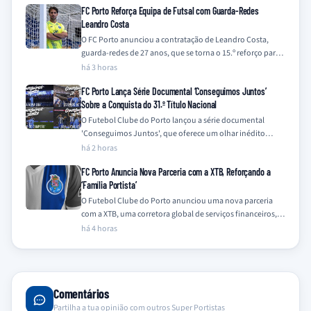
FC Porto Reforça Equipa de Futsal com Guarda-Redes
Leandro Costa
O FC Porto anunciou a contratação de Leandro Costa,
guarda-redes de 27 anos, que se torna o 15.º reforço para a
equipa…
há 3 horas
FC Porto Lança Série Documental ‘Conseguimos Juntos’
Sobre a Conquista do 31.º Título Nacional
O Futebol Clube do Porto lançou a série documental
'Conseguimos Juntos', que oferece um olhar inédito
sobre a campanha vitoriosa da temporada…
há 2 horas
FC Porto Anuncia Nova Parceria com a XTB, Reforçando a
‘Família Portista’
O Futebol Clube do Porto anunciou uma nova parceria
com a XTB, uma corretora global de serviços financeiros,
integrando a empresa na…
há 4 horas
Comentários
Partilha a tua opinião com outros Super Portistas