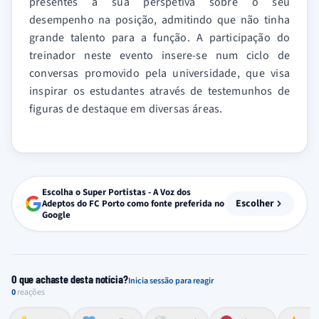
presentes a sua perspetiva sobre o seu
desempenho na posição, admitindo que não tinha
grande talento para a função. A participação do
treinador neste evento insere-se num ciclo de
conversas promovido pela universidade, que visa
inspirar os estudantes através de testemunhos de
figuras de destaque em diversas áreas.
Escolha o Super Portistas - A Voz dos
Escolher
Adeptos do FC Porto como fonte preferida no
Google
O que achaste desta notícia?
Inicia sessão para reagir
0
reações
Esforço, determinação, aprovação forte
Lealdade, amor clubístico, sentimento profundo
Impressionante, chocante, de grande impacto
Reação de desespero, raiva, frustração ou espanto extremo
Excelência, destaque, o melhor