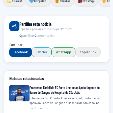
0
Garra!
0
Orgulho!
0
Brutal!
0
Fds Pqp
0
Cra
Partilha esta notícia
Espalha a palavra entre os Super Portistas
0
partilhas
0
comentários
Partilhar:
Facebook
Twitter
WhatsApp
Copiar link
Notícias relacionadas
Francesco Farioli do FC Porto Une-se ao Apelo Urgente do
Banco de Sangue do Hospital de São João
O treinador do FC Porto, Francesco Farioli, juntou-se ao
apelo do Banco de Sangue do Hospital de São João, no
Porto, para…
há 18 minutos