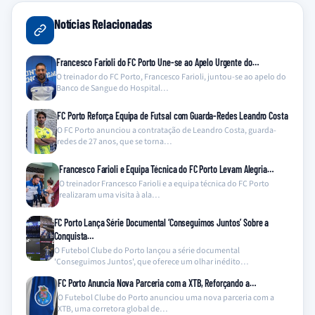
Notícias Relacionadas
Francesco Farioli do FC Porto Une-se ao Apelo Urgente do…
O treinador do FC Porto, Francesco Farioli, juntou-se ao apelo do
Banco de Sangue do Hospital…
FC Porto Reforça Equipa de Futsal com Guarda-Redes Leandro Costa
O FC Porto anunciou a contratação de Leandro Costa, guarda-
redes de 27 anos, que se torna…
Francesco Farioli e Equipa Técnica do FC Porto Levam Alegria…
O treinador Francesco Farioli e a equipa técnica do FC Porto
realizaram uma visita à ala…
FC Porto Lança Série Documental ‘Conseguimos Juntos’ Sobre a
Conquista…
O Futebol Clube do Porto lançou a série documental
'Conseguimos Juntos', que oferece um olhar inédito…
FC Porto Anuncia Nova Parceria com a XTB, Reforçando a…
O Futebol Clube do Porto anunciou uma nova parceria com a
XTB, uma corretora global de…