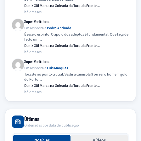
Deniz Gül Marca na Goleada da Turquia Frente…
há 2 meses
Super Portistass
Em resposta a
Pedro Andrade
É esse o espírito! O apoio dos adeptos é fundamental. Que faça de
facto um…
Deniz Gül Marca na Goleada da Turquia Frente…
há 2 meses
Super Portistass
Em resposta a
Luis Marques
Tocaste no ponto crucial. Vestir a camisola 9 ou ser o homem golo
do Porto…
Deniz Gül Marca na Goleada da Turquia Frente…
há 2 meses
Últimas
Ordenadas por data de publicação
Notícias
Vídeos