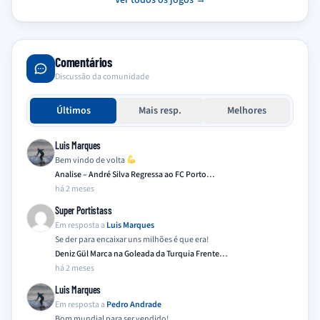
Ver todos os jogos →
Comentários
Discussão da comunidade
Últimos
Mais resp.
Melhores
Luis Marques
Bem vindo de volta
Analise – André Silva Regressa ao FC Porto…
há 2 meses
Super Portistass
Em resposta a
Luis Marques
Se der para encaixar uns milhões é que era!
Deniz Gül Marca na Goleada da Turquia Frente…
há 2 meses
Luis Marques
Em resposta a
Pedro Andrade
Bom mundial para ser vendido!