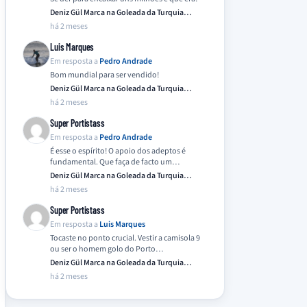
Deniz Gül Marca na Goleada da Turquia
Frente…
há 2 meses
Luis Marques
Em resposta a
Pedro Andrade
Bom mundial para ser vendido!
Deniz Gül Marca na Goleada da Turquia
Frente…
há 2 meses
Super Portistass
Em resposta a
Pedro Andrade
É esse o espírito! O apoio dos adeptos é
fundamental. Que faça de facto um…
Deniz Gül Marca na Goleada da Turquia
Frente…
há 2 meses
Super Portistass
Em resposta a
Luis Marques
Tocaste no ponto crucial. Vestir a camisola 9
ou ser o homem golo do Porto…
Deniz Gül Marca na Goleada da Turquia
Frente…
há 2 meses