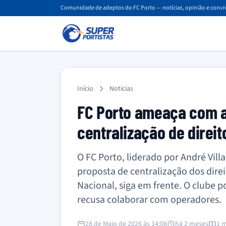
Comunidade de adeptos do FC Porto — notícias, opinião e convív
Início
Notícias
FC Porto ameaça com aç
centralização de direit
O FC Porto, liderado por André Vill
proposta de centralização dos direi
Nacional, siga em frente. O clube 
recusa colaborar com operadores.
28 de Maio de 2026 às 14:08
há 2 meses
1 m