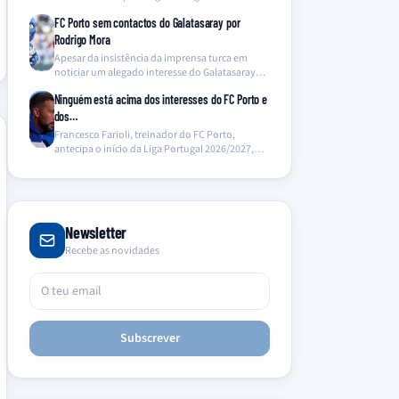
Operação Pretoriano, foi encontrado…
FC Porto sem contactos do Galatasaray por
Rodrigo Mora
Apesar da insistência da imprensa turca em
noticiar um alegado interesse do Galatasaray
em Rodrigo Mora,…
Ninguém está acima dos interesses do FC Porto e
dos…
Francesco Farioli, treinador do FC Porto,
antecipa o início da Liga Portugal 2026/2027,
sublinhando a primazia…
Newsletter
Recebe as novidades
Subscrever