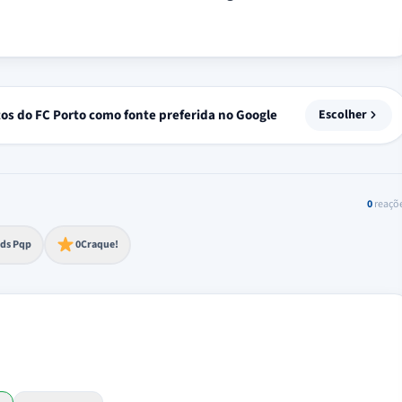
tos do FC Porto como fonte preferida no Google
Escolher
0
reaçõ
to extremo
ds Pqp
0
Craque!