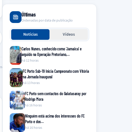
Últimas
Ordenadas por data de publicação
Notícias
Vídeos
Carlos Nunes, conhecido como ‘Jamaica’ e
arguido na Operação Pretoriano,…
há 12 horas
es
FC Porto Sub-19 Inicia Campeonato com Vitória
na Jornada Inaugural
há 13 horas
FC Porto sem contactos do Galatasaray por
Rodrigo Mora
há 16 horas
Ninguém está acima dos interesses do FC
Porto e dos…
há 16 horas