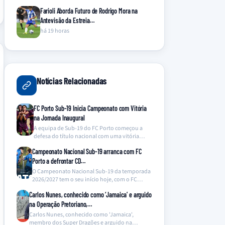
Farioli Aborda Futuro de Rodrigo Mora na
Antevisão da Estreia…
há 19 horas
Notícias Relacionadas
FC Porto Sub-19 Inicia Campeonato com Vitória
na Jornada Inaugural
A equipa de Sub-19 do FC Porto começou a
defesa do título nacional com uma vitória…
Campeonato Nacional Sub-19 arranca com FC
Porto a defrontar CD…
O Campeonato Nacional Sub-19 da temporada
2026/2027 tem o seu início hoje, com o FC
Porto…
Carlos Nunes, conhecido como ‘Jamaica’ e arguido
na Operação Pretoriano,…
Carlos Nunes, conhecido como 'Jamaica',
membro dos Super Dragões e arguido na