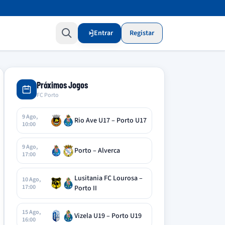
Entrar
Registar
Próximos Jogos
FC Porto
9 Ago,
Rio Ave U17 – Porto U17
10:00
9 Ago,
Porto – Alverca
17:00
Lusitania FC Lourosa –
10 Ago,
17:00
Porto II
15 Ago,
Vizela U19 – Porto U19
16:00