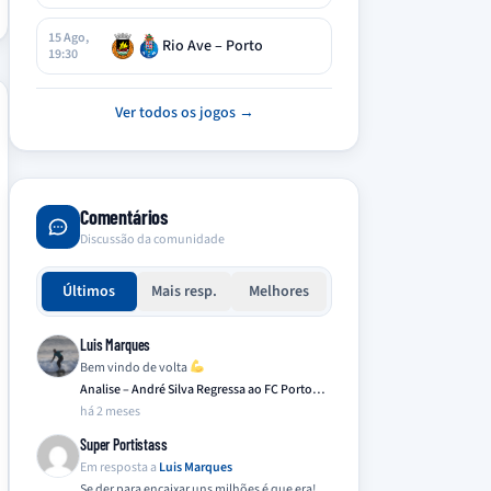
15 Ago,
Rio Ave – Porto
19:30
Ver todos os jogos →
Comentários
Discussão da comunidade
Últimos
Mais resp.
Melhores
Luis Marques
Bem vindo de volta
Analise – André Silva Regressa ao FC Porto…
há 2 meses
Super Portistass
Em resposta a
Luis Marques
Se der para encaixar uns milhões é que era!