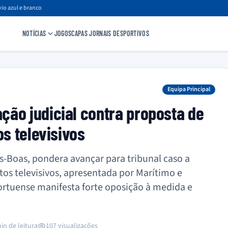
io azul e branco
NOTÍCIAS
JOGOS
CAPAS JORNAIS DESPORTIVOS
Equipa Principal
ão judicial contra proposta de
os televisivos
as-Boas, pondera avançar para tribunal caso a
tos televisivos, apresentada por Marítimo e
portuense manifesta forte oposição à medida e
in de leitura
107 visualizações