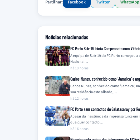
Partilhar:
Facebook
Twitter
WhatsApp
Notícias relacionadas
FC Porto Sub-19 Inicia Campeonato com Vitóri
A equipa de Sub-19 do FC Porto começou a 
Nacional…
há 13 horas
Carlos Nunes, conhecido como ‘Jamaica’ e ar
Carlos Nunes, conhecido como 'Jamaica', m
sua residência este sábado,…
há 12 horas
FC Porto sem contactos do Galatasaray por Ro
Apesar da insistência da imprensa turca em 
qualquer contacto…
há 16 horas
Ninguém está acima dos interesses do FC Por