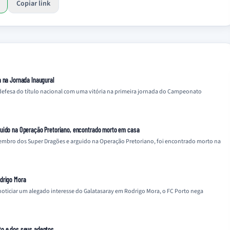
Copiar link
a na Jornada Inaugural
defesa do título nacional com uma vitória na primeira jornada do Campeonato
guido na Operação Pretoriano, encontrado morto em casa
embro dos Super Dragões e arguido na Operação Pretoriano, foi encontrado morto na
drigo Mora
noticiar um alegado interesse do Galatasaray em Rodrigo Mora, o FC Porto nega
to e dos seus adeptos