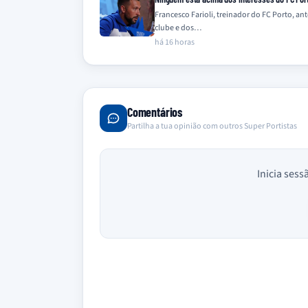
Francesco Farioli, treinador do FC Porto, an
clube e dos…
há 16 horas
Comentários
Partilha a tua opinião com outros Super Portistas
Inicia sess