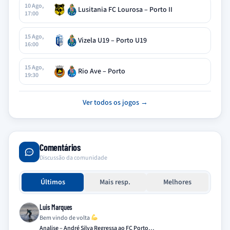
10 Ago,
Lusitania FC Lourosa – Porto II
17:00
15 Ago,
Vizela U19 – Porto U19
16:00
15 Ago,
Rio Ave – Porto
19:30
Ver todos os jogos →
Comentários
Discussão da comunidade
Últimos
Mais resp.
Melhores
Luis Marques
Bem vindo de volta
Analise – André Silva Regressa ao FC Porto…