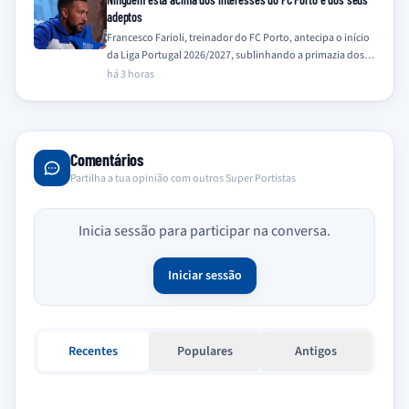
adeptos
Francesco Farioli, treinador do FC Porto, antecipa o início
da Liga Portugal 2026/2027, sublinhando a primazia dos
interesses do clube e dos…
há 3 horas
Comentários
Partilha a tua opinião com outros Super Portistas
Inicia sessão para participar na conversa.
Iniciar sessão
Recentes
Populares
Antigos