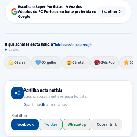
Escolha o Super Portistas - A Voz dos
Escolher
Adeptos do FC Porto como fonte preferida no
Google
O que achaste desta notícia?
Inicia sessão para reagir
0
reações
Esforço, determinação, aprovação forte
Lealdade, amor clubístico, sentimento profundo
Impressionante, chocante, de grande impacto
Reação de desespero, raiva, frustração ou espanto extremo
Excelência, destaque, o melhor
0
Garra!
0
Orgulho!
0
Brutal!
0
Fds Pqp
0
Cra
Partilha esta notícia
Espalha a palavra entre os Super Portistas
0
partilhas
0
comentários
Partilhar:
Facebook
Twitter
WhatsApp
Copiar link