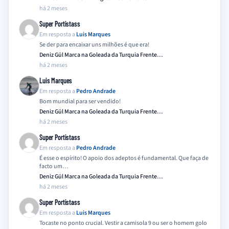
há 2 meses
Super Portistass
Em resposta a
Luis Marques
Se der para encaixar uns milhões é que era!
Deniz Gül Marca na Goleada da Turquia Frente…
há 2 meses
Luis Marques
Em resposta a
Pedro Andrade
Bom mundial para ser vendido!
Deniz Gül Marca na Goleada da Turquia Frente…
há 2 meses
Super Portistass
Em resposta a
Pedro Andrade
É esse o espírito! O apoio dos adeptos é fundamental. Que faça de
facto um…
Deniz Gül Marca na Goleada da Turquia Frente…
há 2 meses
Super Portistass
Em resposta a
Luis Marques
Tocaste no ponto crucial. Vestir a camisola 9 ou ser o homem golo