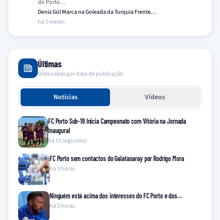
do Porto…
Deniz Gül Marca na Goleada da Turquia Frente…
há 2 meses
Últimas
Ordenadas por data de publicação
Notícias
Vídeos
FC Porto Sub-19 Inicia Campeonato com Vitória na Jornada
Inaugural
há 53 segundos
FC Porto sem contactos do Galatasaray por Rodrigo Mora
há 3 horas
Ninguém está acima dos interesses do FC Porto e dos…
há 3 horas