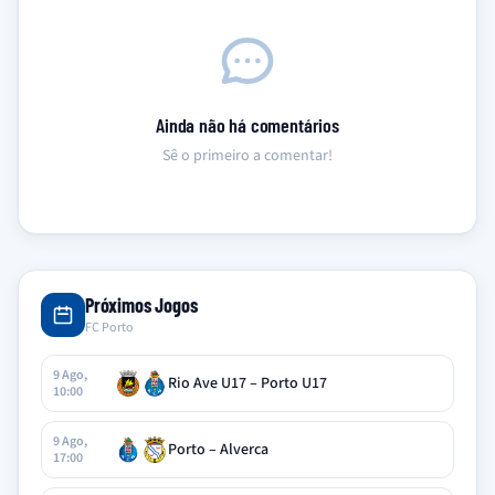
Ainda não há comentários
Sê o primeiro a comentar!
Próximos Jogos
FC Porto
9 Ago,
Rio Ave U17 – Porto U17
10:00
9 Ago,
Porto – Alverca
17:00