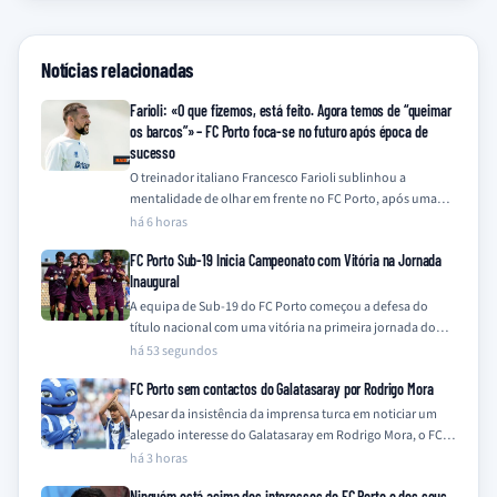
Notícias relacionadas
Farioli: «O que fizemos, está feito. Agora temos de “queimar
os barcos”» – FC Porto foca-se no futuro após época de
sucesso
O treinador italiano Francesco Farioli sublinhou a
mentalidade de olhar em frente no FC Porto, após uma
temporada de 2025/26 coroada com…
há 6 horas
FC Porto Sub-19 Inicia Campeonato com Vitória na Jornada
Inaugural
A equipa de Sub-19 do FC Porto começou a defesa do
título nacional com uma vitória na primeira jornada do
Campeonato Nacional…
há 53 segundos
FC Porto sem contactos do Galatasaray por Rodrigo Mora
Apesar da insistência da imprensa turca em noticiar um
alegado interesse do Galatasaray em Rodrigo Mora, o FC
Porto nega qualquer contacto…
há 3 horas
Ninguém está acima dos interesses do FC Porto e dos seus