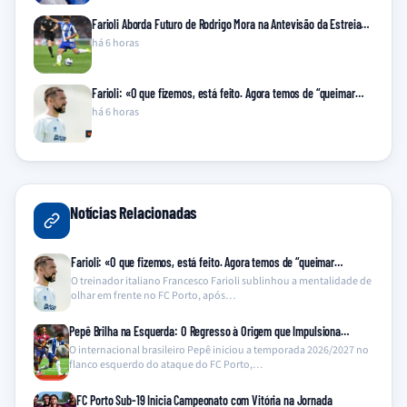
Farioli Aborda Futuro de Rodrigo Mora na Antevisão da Estreia…
há 6 horas
Farioli: «O que fizemos, está feito. Agora temos de “queimar…
há 6 horas
Notícias Relacionadas
Farioli: «O que fizemos, está feito. Agora temos de “queimar…
O treinador italiano Francesco Farioli sublinhou a mentalidade de
olhar em frente no FC Porto, após…
Pepê Brilha na Esquerda: O Regresso à Origem que Impulsiona…
O internacional brasileiro Pepê iniciou a temporada 2026/2027 no
flanco esquerdo do ataque do FC Porto,…
FC Porto Sub-19 Inicia Campeonato com Vitória na Jornada