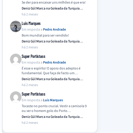
Se der para encaixar uns milhões é que era!
Deniz Gül Marca na Goleada da Turquia
Frente…
há 2 meses
Luis Marques
Em resposta a
Pedro Andrade
Bom mundial para ser vendido!
Deniz Gül Marca na Goleada da Turquia
Frente…
há 2 meses
Super Portistass
Em resposta a
Pedro Andrade
É esse o espírito! O apoio dos adeptos é
fundamental. Que faça de facto um…
Deniz Gül Marca na Goleada da Turquia
Frente…
há 2 meses
Super Portistass
Em resposta a
Luis Marques
Tocaste no ponto crucial. Vestir a camisola 9
ou ser o homem golo do Porto…
Deniz Gül Marca na Goleada da Turquia
Frente…
há 2 meses