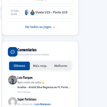
15 Ago,
Vizela U19 – Porto U19
16:00
Ver todos os jogos →
Comentários
Discussão da comunidade
Últimos
Mais resp.
Melhores
Luis Marques
Bem vindo de volta
Analise – André Silva Regressa ao FC Porto…
há 2 meses
Super Portistass
Em resposta a
Luis Marques