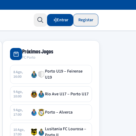
Entrar
Registar
Próximos Jogos
FC Porto
Porto U19 – Feirense
8 Ago,
16:00
U19
9 Ago,
Rio Ave U17 – Porto U17
10:00
9 Ago,
Porto – Alverca
17:00
Lusitania FC Lourosa –
10 Ago,
17:00
Porto II