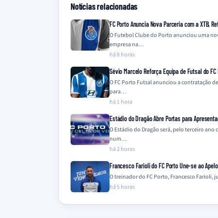
Notícias relacionadas
FC Porto Anuncia Nova Parceria com a XTB, Ref
O Futebol Clube do Porto anunciou uma nova 
empresa na…
há 8 horas
Sévio Marcelo Reforça Equipa de Futsal do FC 
O FC Porto Futsal anunciou a contratação de
para…
há 1 hora
Estádio do Dragão Abre Portas para Apresenta
O Estádio do Dragão será, pelo terceiro ano
num…
há 2 horas
Francesco Farioli do FC Porto Une-se ao Apel
O treinador do FC Porto, Francesco Farioli,
há 5 horas