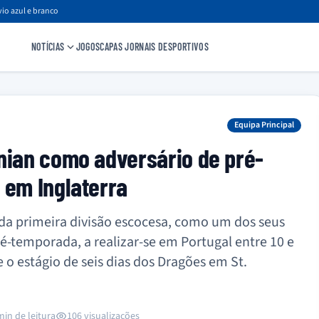
io azul e branco
NOTÍCIAS
JOGOS
CAPAS JORNAIS DESPORTIVOS
Equipa Principal
nian como adversário de pré-
 em Inglaterra
 da primeira divisão escocesa, como um dos seus
é-temporada, a realizar-se em Portugal entre 10 e
 o estágio de seis dias dos Dragões em St.
min de leitura
106 visualizações