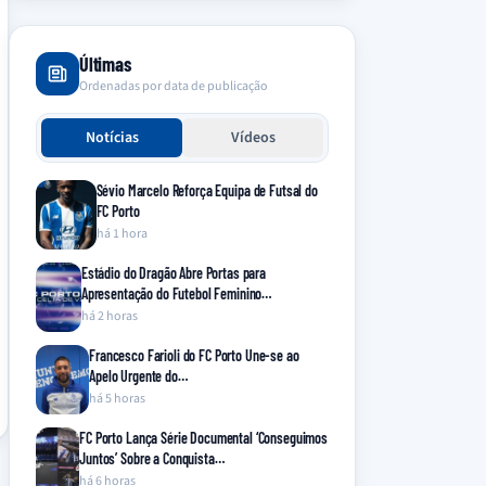
Últimas
Ordenadas por data de publicação
Notícias
Vídeos
Sévio Marcelo Reforça Equipa de Futsal do
FC Porto
há 1 hora
Estádio do Dragão Abre Portas para
Apresentação do Futebol Feminino…
há 2 horas
Francesco Farioli do FC Porto Une-se ao
Apelo Urgente do…
há 5 horas
FC Porto Lança Série Documental ‘Conseguimos
Juntos’ Sobre a Conquista…
há 6 horas