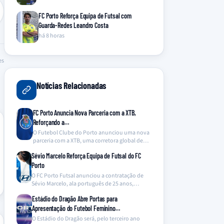
FC Porto Reforça Equipa de Futsal com
Guarda-Redes Leandro Costa
há 8 horas
es
Notícias Relacionadas
FC Porto Anuncia Nova Parceria com a XTB,
Reforçando a…
O Futebol Clube do Porto anunciou uma nova
parceria com a XTB, uma corretora global de…
Sévio Marcelo Reforça Equipa de Futsal do FC
Porto
O FC Porto Futsal anunciou a contratação de
Sévio Marcelo, ala português de 25 anos,
proveniente…
Estádio do Dragão Abre Portas para
Apresentação do Futebol Feminino…
O Estádio do Dragão será, pelo terceiro ano