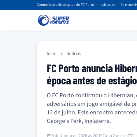
Comunidade de adeptos do FC Porto — notícias, opinião e convív
Início
Notícias
FC Porto anuncia Hiber
época antes de estágio
O FC Porto confirmou o Hibernian,
adversários em jogo amigável de pr
12 de julho. Este encontro antecede
George's Park, Inglaterra.
5 de Junho de 2026 às 20:42
há 2 meses
2 