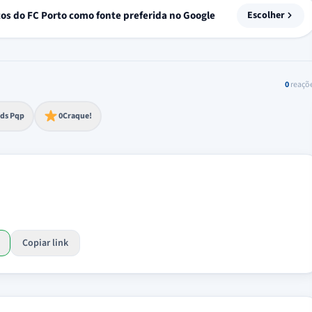
tos do FC Porto como fonte preferida no Google
Escolher
0
reaçõ
to extremo
ds Pqp
0
Craque!
Copiar link