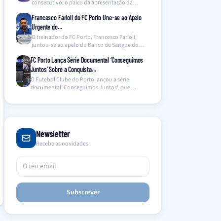
consecutivo, o palco da apresentação da
equipa de…
Francesco Farioli do FC Porto Une-se ao Apelo
Urgente do…
O treinador do FC Porto, Francesco Farioli,
juntou-se ao apelo do Banco de Sangue do
Hospital…
FC Porto Lança Série Documental ‘Conseguimos
Juntos’ Sobre a Conquista…
O Futebol Clube do Porto lançou a série
documental 'Conseguimos Juntos', que
oferece um olhar inédito…
Newsletter
Recebe as novidades
Subscrever