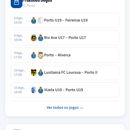
FC Porto
8 Ago,
Porto U19 – Feirense U19
16:00
9 Ago,
Rio Ave U17 – Porto U17
10:00
9 Ago,
Porto – Alverca
17:00
10 Ago,
Lusitania FC Lourosa – Porto II
17:00
15 Ago,
Vizela U19 – Porto U19
16:00
Ver todos os jogos →