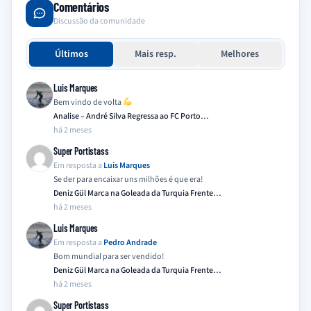
Comentários
Discussão da comunidade
Últimos
Mais resp.
Melhores
Luis Marques
Bem vindo de volta
Analise – André Silva Regressa ao FC Porto…
há 2 meses
Super Portistass
Em resposta a
Luis Marques
Se der para encaixar uns milhões é que era!
Deniz Gül Marca na Goleada da Turquia Frente…
há 2 meses
Luis Marques
Em resposta a
Pedro Andrade
Bom mundial para ser vendido!
Deniz Gül Marca na Goleada da Turquia Frente…
há 2 meses
Super Portistass