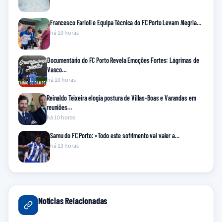
Francesco Farioli e Equipa Técnica do FC Porto Levam Alegria…
há 10 horas
Documentário do FC Porto Revela Emoções Fortes: Lágrimas de
Vasco…
há 10 horas
Reinaldo Teixeira elogia postura de Villas-Boas e Varandas em
reuniões…
há 10 horas
Samu do FC Porto: «Todo este sofrimento vai valer a…
há 13 horas
Notícias Relacionadas