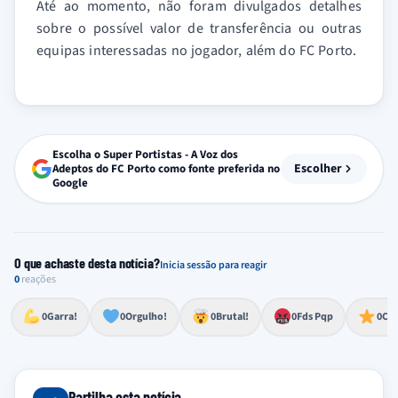
Até ao momento, não foram divulgados detalhes
sobre o possível valor de transferência ou outras
equipas interessadas no jogador, além do FC Porto.
Escolha o Super Portistas - A Voz dos
Escolher
Adeptos do FC Porto como fonte preferida no
Google
O que achaste desta notícia?
Inicia sessão para reagir
0
reações
Esforço, determinação, aprovação forte
Lealdade, amor clubístico, sentimento profundo
Impressionante, chocante, de grande impacto
Reação de desespero, raiva, frustração ou espanto extremo
Excelência, destaque, o melhor
0
Garra!
0
Orgulho!
0
Brutal!
0
Fds Pqp
0
Cra
Partilha esta notícia