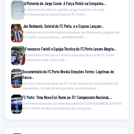
A Memória de Jorge Costa: A Força Motriz na Conquista…
A memória do eterno capitão Jorge Costa foi um pilar
fundamental na caminhada do FC Porto…
Jan Bednarek, Central do FC Porto, e a Esposa Lançam…
O defesa-central internacional polaco Jan Bednarek, jogador do
FC Porto, e a sua esposa, Julia Bednarek,…
Francesco Farioli e Equipa Técnica do FC Porto Levam Alegria…
O treinador Francesco Farioli e a equipa técnica do FC Porto
realizaram uma visita à ala…
Documentário do FC Porto Revela Emoções Fortes: Lágrimas de
Vasco…
Um novo documentário do FC Porto desvenda os bastidores de
momentos cruciais da temporada, com destaque…
FC Porto: ‘Uma Nova Era’ Rumo ao 31.º Campeonato Nacional,…
O primeiro episódio da série documental 'CONSEGUIMOS JUNTOS'
do FC Porto revela os bastidores da conquista…