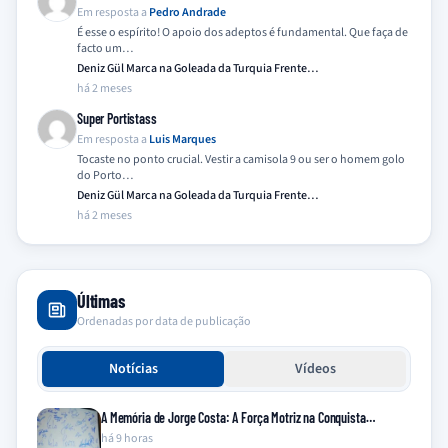
Em resposta a
Pedro Andrade
É esse o espírito! O apoio dos adeptos é fundamental. Que faça de
facto um…
Deniz Gül Marca na Goleada da Turquia Frente…
há 2 meses
Super Portistass
Em resposta a
Luis Marques
Tocaste no ponto crucial. Vestir a camisola 9 ou ser o homem golo
do Porto…
Deniz Gül Marca na Goleada da Turquia Frente…
há 2 meses
Últimas
Ordenadas por data de publicação
Notícias
Vídeos
A Memória de Jorge Costa: A Força Motriz na Conquista…
há 9 horas