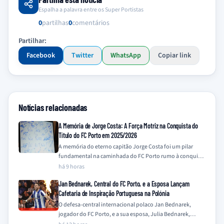
Espalha a palavra entre os Super Portistas
0
partilhas
0
comentários
Partilhar:
Facebook
Twitter
WhatsApp
Copiar link
Notícias relacionadas
A Memória de Jorge Costa: A Força Motriz na Conquista do
Título do FC Porto em 2025/2026
A memória do eterno capitão Jorge Costa foi um pilar
fundamental na caminhada do FC Porto rumo à conquista
do título da…
há 9 horas
Jan Bednarek, Central do FC Porto, e a Esposa Lançam
Cafetaria de Inspiração Portuguesa na Polónia
O defesa-central internacional polaco Jan Bednarek,
jogador do FC Porto, e a sua esposa, Julia Bednarek,
embarcaram numa nova iniciativa empresarial na…