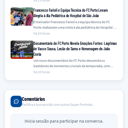
há 13 horas
Francesco Farioli e Equipa Técnica do FC Porto Levam
Alegria à Ala Pediátrica do Hospital de São João
O treinador Francesco Farioli e a equipa técnica do FC
Porto realizaram uma visita à ala pediátrica do Hospital de
São João,…
há 10 horas
Documentário do FC Porto Revela Emoções Fortes: Lágrimas
de Vasco Sousa, Lesão de Samu e Homenagem de João
Costa
Um novo documentário do FC Porto desvenda os
bastidores de momentos cruciais da temporada, com
destaque para a emotiva recuperação de Vasco…
há 10 horas
Comentários
Partilha a tua opinião com outros Super Portistas
Inicia sessão para participar na conversa.