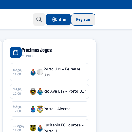
Entrar
Registar
Próximos Jogos
FC Porto
Porto U19 – Feirense
8 Ago,
16:00
U19
9 Ago,
Rio Ave U17 – Porto U17
10:00
9 Ago,
Porto – Alverca
17:00
Lusitania FC Lourosa –
10 Ago,
17:00
Porto II