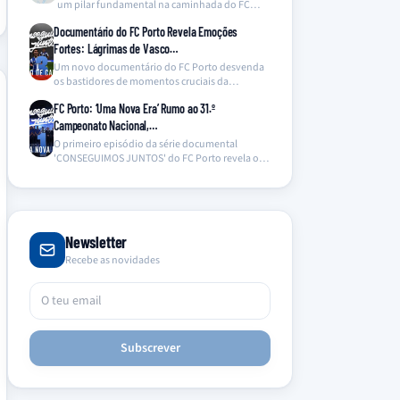
um pilar fundamental na caminhada do FC
Porto…
Documentário do FC Porto Revela Emoções
Fortes: Lágrimas de Vasco…
Um novo documentário do FC Porto desvenda
os bastidores de momentos cruciais da
temporada, com destaque…
FC Porto: ‘Uma Nova Era’ Rumo ao 31.º
Campeonato Nacional,…
O primeiro episódio da série documental
'CONSEGUIMOS JUNTOS' do FC Porto revela os
bastidores da conquista…
Newsletter
Recebe as novidades
Subscrever