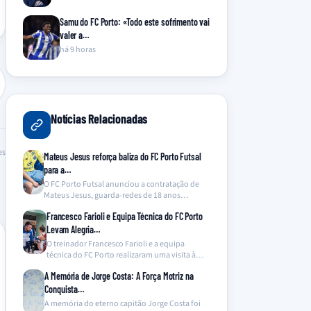
Samu do FC Porto: «Todo este sofrimento vai
valer a…
há 9 horas
Notícias Relacionadas
es
Mateus Jesus reforça baliza do FC Porto Futsal
para a…
O FC Porto Futsal anunciou a contratação de
Mateus Jesus, guarda-redes de 18 anos
proveniente da…
Francesco Farioli e Equipa Técnica do FC Porto
Levam Alegria…
O treinador Francesco Farioli e a equipa
técnica do FC Porto realizaram uma visita à
ala…
A Memória de Jorge Costa: A Força Motriz na
Conquista…
A memória do eterno capitão Jorge Costa foi