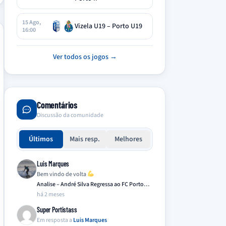
15 Ago,
Vizela U19 – Porto U19
16:00
Ver todos os jogos →
Comentários
Discussão da comunidade
Últimos
Mais resp.
Melhores
Luis Marques
Bem vindo de volta
Analise – André Silva Regressa ao FC Porto…
há 2 meses
Super Portistass
Em resposta a
Luis Marques