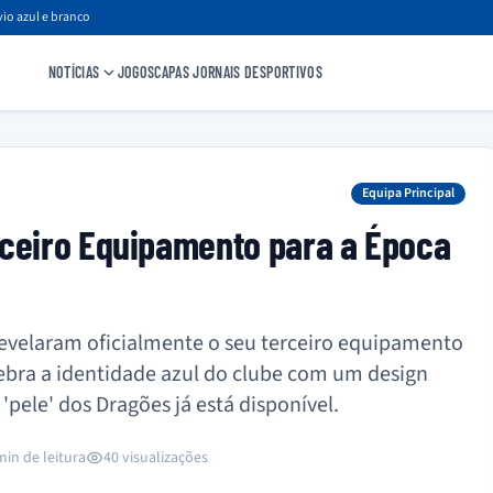
io azul e branco
NOTÍCIAS
JOGOS
CAPAS JORNAIS DESPORTIVOS
Equipa Principal
rceiro Equipamento para a Época
revelaram oficialmente o seu terceiro equipamento
ebra a identidade azul do clube com um design
pele' dos Dragões já está disponível.
min de leitura
40 visualizações