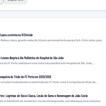
 para a estreia na III Divisão
e Mateus Jesus, guarda-redes de 18 anos proveniente da equipa Sub-19 do clube, para
o Levam Alegria à Ala Pediátrica do Hospital de São João
nica do FC Porto realizaram uma visita à ala pediátrica do Hospital de São João,…
Conquista do Título do FC Porto em 2025/2026
i um pilar fundamental na caminhada do FC Porto rumo à conquista do título da…
rtes: Lágrimas de Vasco Sousa, Lesão de Samu e Homenagem de João Costa
a os bastidores de momentos cruciais da temporada, com destaque para a emotiva