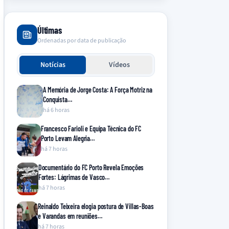
Últimas
Ordenadas por data de publicação
Notícias
Vídeos
A Memória de Jorge Costa: A Força Motriz na
Conquista…
há 6 horas
Francesco Farioli e Equipa Técnica do FC
Porto Levam Alegria…
há 7 horas
Documentário do FC Porto Revela Emoções
Fortes: Lágrimas de Vasco…
há 7 horas
Reinaldo Teixeira elogia postura de Villas-Boas
e Varandas em reuniões…
há 7 horas