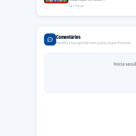
há 7 horas
Comentários
Partilha a tua opinião com outros Super Portistas
Inicia sess