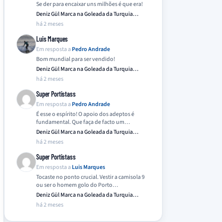
Se der para encaixar uns milhões é que era!
Deniz Gül Marca na Goleada da Turquia
Frente…
há 2 meses
Luis Marques
Em resposta a
Pedro Andrade
Bom mundial para ser vendido!
Deniz Gül Marca na Goleada da Turquia
Frente…
há 2 meses
Super Portistass
Em resposta a
Pedro Andrade
É esse o espírito! O apoio dos adeptos é
fundamental. Que faça de facto um…
Deniz Gül Marca na Goleada da Turquia
Frente…
há 2 meses
Super Portistass
Em resposta a
Luis Marques
Tocaste no ponto crucial. Vestir a camisola 9
ou ser o homem golo do Porto…
Deniz Gül Marca na Goleada da Turquia
Frente…
há 2 meses