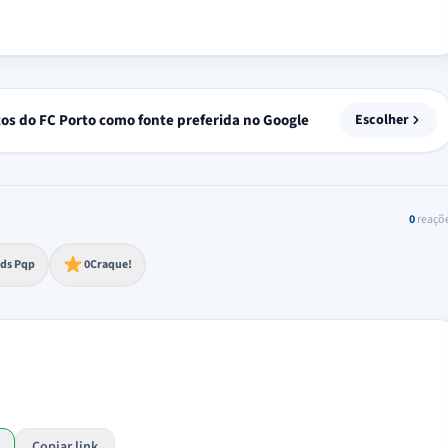
tos do FC Porto como fonte preferida no Google
Escolher
0
reaçõ
to extremo
ds Pqp
0
Craque!
Copiar link