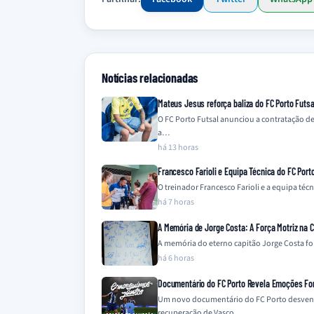
Notícias relacionadas
Mateus Jesus reforça baliza do FC Porto Futsal
O FC Porto Futsal anunciou a contratação d
a…
há 13 horas
Francesco Farioli e Equipa Técnica do FC Port
O treinador Francesco Farioli e a equipa téc
há 7 horas
A Memória de Jorge Costa: A Força Motriz na 
A memória do eterno capitão Jorge Costa fo
há 6 horas
Documentário do FC Porto Revela Emoções Fo
Um novo documentário do FC Porto desvend
recuperação de Vasco…