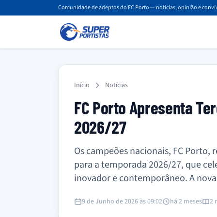
Comunidade de adeptos do FC Porto — notícias, opinião e convív
Início
Notícias
FC Porto Apresenta Te
2026/27
Os campeões nacionais, FC Porto, 
para a temporada 2026/27, que cel
inovador e contemporâneo. A nova '
9 de Junho de 2026 às 09:02
há 2 meses
2 