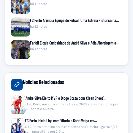
há 11 horas
FC Porto Anuncia Equipa de Futsal: Uma Estreia Histórica na…
há 12 horas
Farioli Elogia Curiosidade de André Silva e Adia Abordagem a…
há 12 horas
Notícias Relacionadas
André Silva Eleito MVP e Diogo Costa com ‘Clean Sheet’…
O FC Porto iniciou a Primeira Liga 2026/27 com uma vitória por
2-0 sobre o Alverca,…
FC Porto Inicia Liga com Vitória e Gabri Veiga em…
O FC Porto arrancou a sua campanha na Primeira Liga 2026/27
com uma vitória por 2-0…