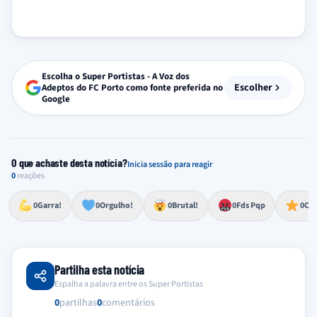
Escolha o Super Portistas - A Voz dos
Escolher
Adeptos do FC Porto como fonte preferida no
Google
O que achaste desta notícia?
Inicia sessão para reagir
0
reações
Esforço, determinação, aprovação forte
Lealdade, amor clubístico, sentimento profundo
Impressionante, chocante, de grande impacto
Reação de desespero, raiva, frustração ou espanto extremo
Excelência, destaque, o melhor
0
Garra!
0
Orgulho!
0
Brutal!
0
Fds Pqp
0
Cra
Partilha esta notícia
Espalha a palavra entre os Super Portistas
0
partilhas
0
comentários