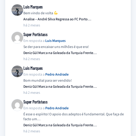
Luis Marques
Bem vindo de volta
Analise – André Silva Regressa ao FC Porto…
há 2 meses
Super Portistass
Em resposta a
Luis Marques
Se der para encaixar uns milhões é que era!
Deniz Gül Marca na Goleada da Turquia Frente…
há 2 meses
Luis Marques
Em resposta a
Pedro Andrade
Bom mundial para ser vendido!
Deniz Gül Marca na Goleada da Turquia Frente…
há 2 meses
Super Portistass
Em resposta a
Pedro Andrade
É esse o espírito! O apoio dos adeptos é fundamental. Que faça de
facto um…
Deniz Gül Marca na Goleada da Turquia Frente…
há 2 meses