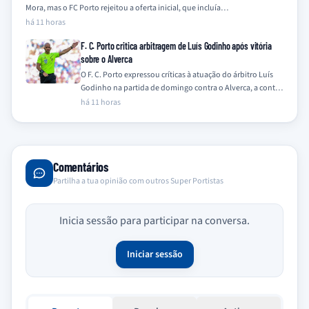
Mora, mas o FC Porto rejeitou a oferta inicial, que incluía…
há 11 horas
F. C. Porto critica arbitragem de Luís Godinho após vitória
sobre o Alverca
O F. C. Porto expressou críticas à atuação do árbitro Luís
Godinho na partida de domingo contra o Alverca, a contar
para…
há 11 horas
Comentários
Partilha a tua opinião com outros Super Portistas
Inicia sessão para participar na conversa.
Iniciar sessão