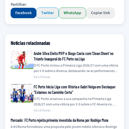
Partilhar:
Facebook
Twitter
WhatsApp
Copiar link
Notícias relacionadas
André Silva Eleito MVP e Diogo Costa com ‘Clean Sheet’ no
Triunfo Inaugural do FC Porto na Liga
O FC Porto iniciou a Primeira Liga 2026/27 com uma vitória
por 2-0 sobre o Alverca, destacando-se as performances
de André Silva,…
há 13 horas
FC Porto Inicia Liga com Vitória e Gabri Veiga em Destaque:
“Estamos no Caminho Certo”
O FC Porto arrancou a sua campanha na Primeira Liga
2026/27 com uma vitória por 2-0 sobre o FC Alverca no
Estádio…
há 13 horas
Mercado: FC Porto rejeita primeira investida da Roma por Rodrigo Mora
A AS Roma formalizou uma proposta pelo jovem médio ofensivo Rodrigo