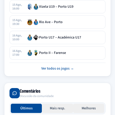
15 Ago,
Vizela U19 – Porto U19
16:00
15 Ago,
Rio Ave – Porto
19:30
16 Ago,
Porto U17 – Académica U17
10:00
16 Ago,
Porto II – Farense
17:00
Ver todos os jogos →
Comentários
Discussão da comunidade
Últimos
Mais resp.
Melhores