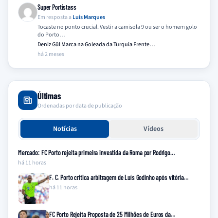
Super Portistass
Em resposta a
Luis Marques
Tocaste no ponto crucial. Vestir a camisola 9 ou ser o homem golo
do Porto…
Deniz Gül Marca na Goleada da Turquia Frente…
há 2 meses
Últimas
Ordenadas por data de publicação
Notícias
Vídeos
Mercado: FC Porto rejeita primeira investida da Roma por Rodrigo…
há 11 horas
F. C. Porto critica arbitragem de Luís Godinho após vitória…
há 11 horas
FC Porto Rejeita Proposta de 25 Milhões de Euros da…