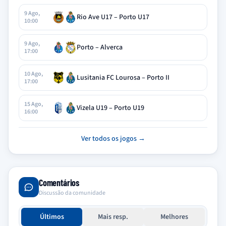
9 Ago,
Rio Ave U17 – Porto U17
10:00
9 Ago,
Porto – Alverca
17:00
10 Ago,
Lusitania FC Lourosa – Porto II
17:00
15 Ago,
Vizela U19 – Porto U19
16:00
Ver todos os jogos →
Comentários
Discussão da comunidade
Últimos
Mais resp.
Melhores