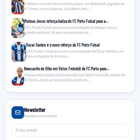
O defesa-central internacional polaco Jan Bednarek, jogador do
FC Porto, e a sua esposa, Julia Bednarek,…
Mateus Jesus reforça baliza do FC Porto Futsal para a…
O FC Porto Futsal anunciou a contratação de Mateus Jesus,
guarda-redes de 18 anos proveniente da…
Óscar Santos é o novo reforço do FC Porto Futsal
O FC Porto Futsal anunciou a contratação de Óscar Santos, um
fixo português de 33 anos,…
Newcastle de Olho em Victor Froholdt do FC Porto para…
O Newcastle United está a monitorizar Victor Froholdt, médio do
FC Porto, como um potencial substituto…
Newsletter
Recebe as novidades