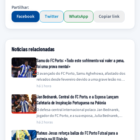
Partilhar:
Facebook
Twitter
WhatsApp
Copiar link
Notícias relacionadas
Samu do FC Porto: «Todo este sofrimento vai valer a pena,
foi uma prova mental»
O avançado do FC Porto, Samu Aghehowa, afastado dos
relvados desde fevereiro devido a uma grave lesão no
joelho, descreveu o seu…
há 1 hora
Jan Bednarek, Central do FC Porto, e a Esposa Lançam
Cafetaria de Inspiração Portuguesa na Polónia
O defesa-central internacional polaco Jan Bednarek,
jogador do FC Porto, e a sua esposa, Julia Bednarek,
embarcaram numa nova iniciativa empresarial na…
há 2 horas
Mateus Jesus reforça baliza do FC Porto Futsal para a
estreia na III Divisão