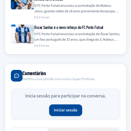
O FC Porto Futsal anunciou a contratação de Mateus
Jesus, guarda-redes de 18 anos proveniente da equipa
Sub-19 do clube, para a…
há 5 horas
Óscar Santos é o novo reforço do FC Porto Futsal
O FC Porto Futsal anunciou a contratação de Óscar Santos,
um fixo português de 33 anos, que chega do S. Mateus.
O…
há 9 horas
Comentários
Partilha a tua opinião com outros Super Portistas
Inicia sessão para participar na conversa.
Iniciar sessão