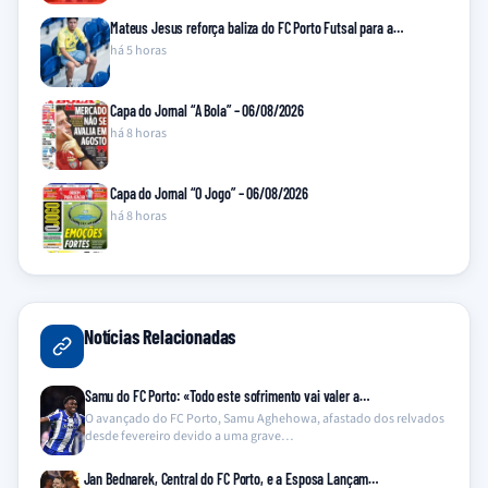
Mateus Jesus reforça baliza do FC Porto Futsal para a…
há 5 horas
Capa do Jornal “A Bola” – 06/08/2026
há 8 horas
Capa do Jornal “O Jogo” – 06/08/2026
há 8 horas
Notícias Relacionadas
Samu do FC Porto: «Todo este sofrimento vai valer a…
O avançado do FC Porto, Samu Aghehowa, afastado dos relvados
desde fevereiro devido a uma grave…
Jan Bednarek, Central do FC Porto, e a Esposa Lançam…