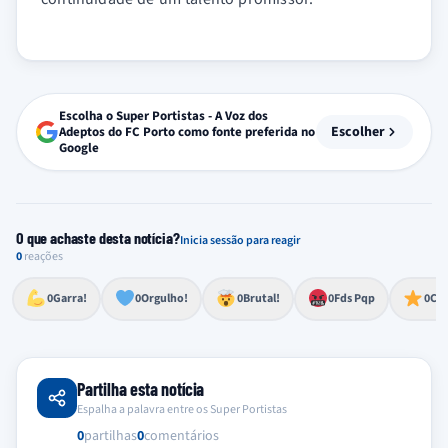
Escolha o Super Portistas - A Voz dos
Escolher
Adeptos do FC Porto como fonte preferida no
Google
O que achaste desta notícia?
Inicia sessão para reagir
0
reações
Esforço, determinação, aprovação forte
Lealdade, amor clubístico, sentimento profundo
Impressionante, chocante, de grande impacto
Reação de desespero, raiva, frustração ou espanto extremo
Excelência, destaque, o melhor
0
Garra!
0
Orgulho!
0
Brutal!
0
Fds Pqp
0
Cra
Partilha esta notícia
Espalha a palavra entre os Super Portistas
0
partilhas
0
comentários