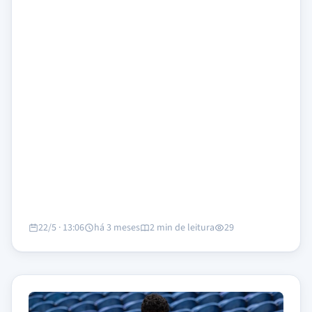
22/5 · 13:06
há 3 meses
2 min de leitura
29