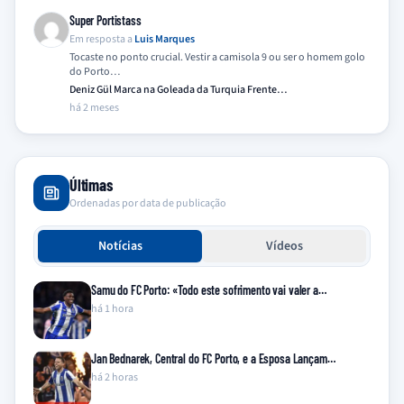
Super Portistass
Em resposta a
Luis Marques
Tocaste no ponto crucial. Vestir a camisola 9 ou ser o homem golo
do Porto…
Deniz Gül Marca na Goleada da Turquia Frente…
há 2 meses
Últimas
Ordenadas por data de publicação
Notícias
Vídeos
Samu do FC Porto: «Todo este sofrimento vai valer a…
há 1 hora
Jan Bednarek, Central do FC Porto, e a Esposa Lançam…
há 2 horas