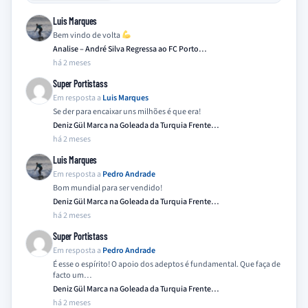
Luis Marques
Bem vindo de volta
Analise – André Silva Regressa ao FC Porto…
há 2 meses
Super Portistass
Em resposta a
Luis Marques
Se der para encaixar uns milhões é que era!
Deniz Gül Marca na Goleada da Turquia Frente…
há 2 meses
Luis Marques
Em resposta a
Pedro Andrade
Bom mundial para ser vendido!
Deniz Gül Marca na Goleada da Turquia Frente…
há 2 meses
Super Portistass
Em resposta a
Pedro Andrade
É esse o espírito! O apoio dos adeptos é fundamental. Que faça de
facto um…
Deniz Gül Marca na Goleada da Turquia Frente…
há 2 meses