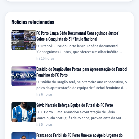
Notícias relacionadas
FC Porto Lança Série Documental ‘Conseguimos Juntos’
Sobre a Conquista do 31.º Título Nacional
O Futebol Clube do Porto lançou a série documental
'Conseguimos Juntos', que oferece um olhar inédito
sobre a campanha vitoriosa da temporada…
há 10 horas
Estádio do Dragão Abre Portas para Apresentação do Futebol
Feminino do FC Porto
O Estádio do Dragão será, pelo terceiro ano consecutivo, o
palco da apresentação da equipa de futebol feminino do
FC Porto, num…
há 6 horas
Sévio Marcelo Reforça Equipa de Futsal do FC Porto
O FC Porto Futsal anunciou a contratação de Sévio
Marcelo, ala português de 25 anos, proveniente da ADCR
Caxinas Poça Barca, para…
há 5 horas
Francesco Farioli do FC Porto Une-se ao Apelo Urgente do