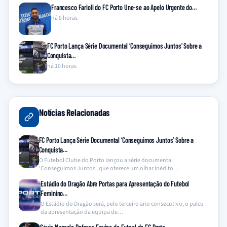
Francesco Farioli do FC Porto Une-se ao Apelo Urgente do…
há 8 horas
FC Porto Lança Série Documental ‘Conseguimos Juntos’ Sobre a
Conquista…
há 10 horas
Notícias Relacionadas
FC Porto Lança Série Documental ‘Conseguimos Juntos’ Sobre a
Conquista…
O Futebol Clube do Porto lançou a série documental
'Conseguimos Juntos', que oferece um olhar inédito…
Estádio do Dragão Abre Portas para Apresentação do Futebol
Feminino…
O Estádio do Dragão será, pelo terceiro ano consecutivo, o palco
da apresentação da equipa de…