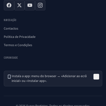
Facebook
X
YouTube
Instagram
NAVEGAÇÃO
Contactos
Politica de Privacidade
Termos e Condições
COMUNIDADE
Instala a app: menu do browser → «Adicionar ao ecrã
inicial» ou «Instalar app».
© 2026 Super Portistas. Todos os direitos reservados.