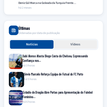
Deniz Gül Marca na Goleada da Turquia Frente…
há 2 meses
Últimas
Ordenadas por data de publicação
Notícias
Vídeos
Xabi Alonso Afasta Diogo Costa do Chelsea, Expressando
Confiança nos…
há 3 horas
Sévio Marcelo Reforça Equipa de Futsal do FC Porto
há 5 horas
Estádio do Dragão Abre Portas para Apresentação do Futebol
Feminino…
há 6 horas