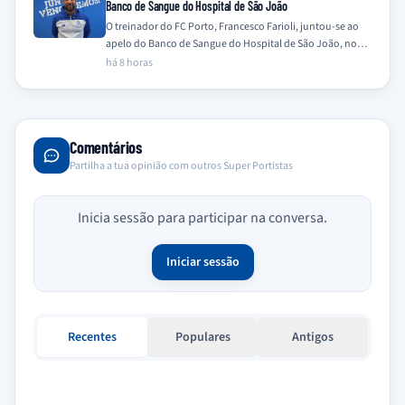
Banco de Sangue do Hospital de São João
O treinador do FC Porto, Francesco Farioli, juntou-se ao
apelo do Banco de Sangue do Hospital de São João, no
Porto, para…
há 8 horas
Comentários
Partilha a tua opinião com outros Super Portistas
Inicia sessão para participar na conversa.
Iniciar sessão
Recentes
Populares
Antigos