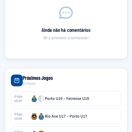
Ainda não há comentários
Sê o primeiro a comentar!
Próximos Jogos
FC Porto
8 Ago,
Porto U19 – Feirense U19
16:00
9 Ago,
Rio Ave U17 – Porto U17
10:00
9 Ago,