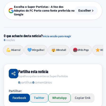
Escolha o Super Portistas - A Voz dos
Escolher
Adeptos do FC Porto como fonte preferida no
Google
O que achaste desta notícia?
Inicia sessão para reagir
0
reações
Esforço, determinação, aprovação forte
Lealdade, amor clubístico, sentimento profundo
Impressionante, chocante, de grande impacto
Reação de desespero, raiva, frustração ou espanto extremo
Excelência, destaque, o melhor
0
Garra!
0
Orgulho!
0
Brutal!
0
Fds Pqp
0
Cra
Partilha esta notícia
Espalha a palavra entre os Super Portistas
0
partilhas
0
comentários
Partilhar:
Facebook
Twitter
WhatsApp
Copiar link