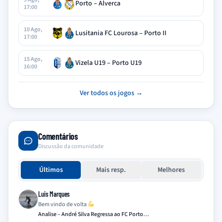
Porto – Alverca
17:00
10 Ago,
Lusitania FC Lourosa – Porto II
17:00
15 Ago,
Vizela U19 – Porto U19
16:00
Ver todos os jogos →
Comentários
Discussão da comunidade
Últimos
Mais resp.
Melhores
Luis Marques
Bem vindo de volta
Analise – André Silva Regressa ao FC Porto…