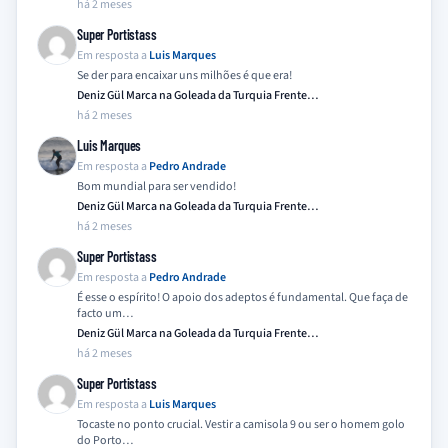
há 2 meses
Super Portistass
Em resposta a
Luis Marques
Se der para encaixar uns milhões é que era!
Deniz Gül Marca na Goleada da Turquia Frente…
há 2 meses
Luis Marques
Em resposta a
Pedro Andrade
Bom mundial para ser vendido!
Deniz Gül Marca na Goleada da Turquia Frente…
há 2 meses
Super Portistass
Em resposta a
Pedro Andrade
É esse o espírito! O apoio dos adeptos é fundamental. Que faça de
facto um…
Deniz Gül Marca na Goleada da Turquia Frente…
há 2 meses
Super Portistass
Em resposta a
Luis Marques
Tocaste no ponto crucial. Vestir a camisola 9 ou ser o homem golo
do Porto…