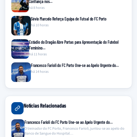
Confiança nos…
há 8 horas
Sévio Marcelo Reforça Equipa de Futsal do FC Porto
há 10 horas
Estádio do Dragão Abre Portas para Apresentação do Futebol
Feminino…
há 11 horas
Francesco Farioli do FC Porto Une-se ao Apelo Urgente do…
há 14 horas
Notícias Relacionadas
Francesco Farioli do FC Porto Une-se ao Apelo Urgente do…
O treinador do FC Porto, Francesco Farioli, juntou-se ao apelo do
Banco de Sangue do Hospital…