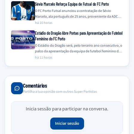
Sévio Marcelo Reforça Equipa de Futsal do FC Porto
O FC Porto Futsal anunciou a contratação de Sévio
Marcelo, ala português de 25 anos, proveniente da ADCR
Caxinas Poça Barca, para…
há 10 horas
Estádio do Dragão Abre Portas para Apresentação do Futebol
Feminino do FC Porto
O Estádio do Dragão será, pelo terceiro ano consecutivo, o
palco da apresentação da equipa de futebol feminino do
FC Porto, num…
há 11 horas
Comentários
Partilha a tua opinião com outros Super Portistas
Inicia sessão para participar na conversa.
Iniciar sessão