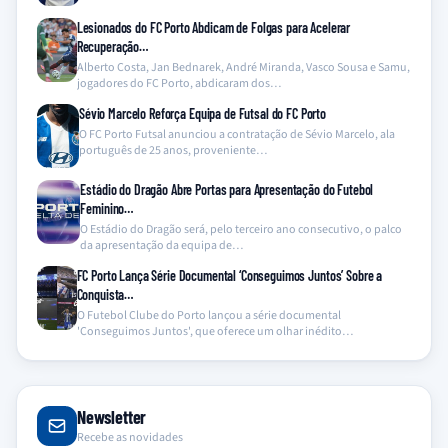
Lesionados do FC Porto Abdicam de Folgas para Acelerar
Recuperação…
Alberto Costa, Jan Bednarek, André Miranda, Vasco Sousa e Samu,
jogadores do FC Porto, abdicaram dos…
Sévio Marcelo Reforça Equipa de Futsal do FC Porto
O FC Porto Futsal anunciou a contratação de Sévio Marcelo, ala
português de 25 anos, proveniente…
Estádio do Dragão Abre Portas para Apresentação do Futebol
Feminino…
O Estádio do Dragão será, pelo terceiro ano consecutivo, o palco
da apresentação da equipa de…
FC Porto Lança Série Documental ‘Conseguimos Juntos’ Sobre a
Conquista…
O Futebol Clube do Porto lançou a série documental
'Conseguimos Juntos', que oferece um olhar inédito…
Newsletter
Recebe as novidades