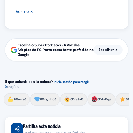
Ver no X
Escolha o Super Portistas - A Voz dos
Escolher
Adeptos do FC Porto como fonte preferida no
Google
O que achaste desta notícia?
Inicia sessão para reagir
0
reações
Esforço, determinação, aprovação forte
Lealdade, amor clubístico, sentimento profundo
Impressionante, chocante, de grande impacto
Reação de desespero, raiva, frustração ou espanto extremo
Excelência, destaque, o melhor
0
Garra!
0
Orgulho!
0
Brutal!
0
Fds Pqp
0
Cra
Partilha esta notícia
Espalha a palavra entre os Super Portistas