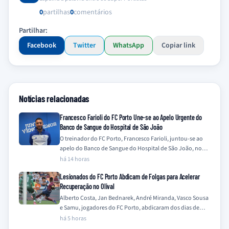
0
partilhas
0
comentários
Partilhar:
Facebook
Twitter
WhatsApp
Copiar link
Notícias relacionadas
Francesco Farioli do FC Porto Une-se ao Apelo Urgente do
Banco de Sangue do Hospital de São João
O treinador do FC Porto, Francesco Farioli, juntou-se ao
apelo do Banco de Sangue do Hospital de São João, no
Porto, para…
há 14 horas
Lesionados do FC Porto Abdicam de Folgas para Acelerar
Recuperação no Olival
Alberto Costa, Jan Bednarek, André Miranda, Vasco Sousa
e Samu, jogadores do FC Porto, abdicaram dos dias de
folga para intensificar os…
há 5 horas