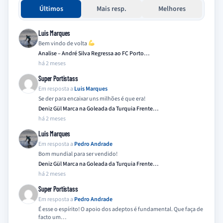
Últimos
Mais resp.
Melhores
Luis Marques
Bem vindo de volta
Analise – André Silva Regressa ao FC Porto…
há 2 meses
Super Portistass
Em resposta a
Luis Marques
Se der para encaixar uns milhões é que era!
Deniz Gül Marca na Goleada da Turquia Frente…
há 2 meses
Luis Marques
Em resposta a
Pedro Andrade
Bom mundial para ser vendido!
Deniz Gül Marca na Goleada da Turquia Frente…
há 2 meses
Super Portistass
Em resposta a
Pedro Andrade
É esse o espírito! O apoio dos adeptos é fundamental. Que faça de
facto um…