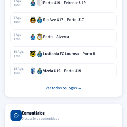
8 Ago,
Porto U19 – Feirense U19
16:00
9 Ago,
Rio Ave U17 – Porto U17
10:00
9 Ago,
Porto – Alverca
17:00
10 Ago,
Lusitania FC Lourosa – Porto II
17:00
15 Ago,
Vizela U19 – Porto U19
16:00
Ver todos os jogos →
Comentários
Discussão da comunidade