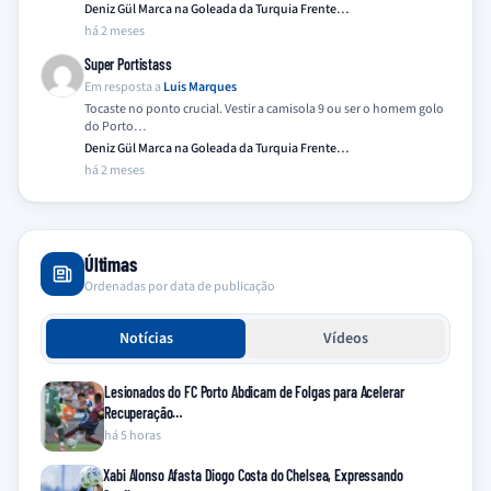
Deniz Gül Marca na Goleada da Turquia Frente…
há 2 meses
Super Portistass
Em resposta a
Luis Marques
Tocaste no ponto crucial. Vestir a camisola 9 ou ser o homem golo
do Porto…
Deniz Gül Marca na Goleada da Turquia Frente…
há 2 meses
Últimas
Ordenadas por data de publicação
Notícias
Vídeos
Lesionados do FC Porto Abdicam de Folgas para Acelerar
Recuperação…
há 5 horas
Xabi Alonso Afasta Diogo Costa do Chelsea, Expressando