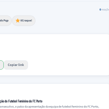
0
reaçõ
to extremo
ds Pqp
0
Craque!
Copiar link
ção do Futebol Feminino do FC Porto
 consecutivo, o palco da apresentação da equipa de futebol feminino do FC Porto,