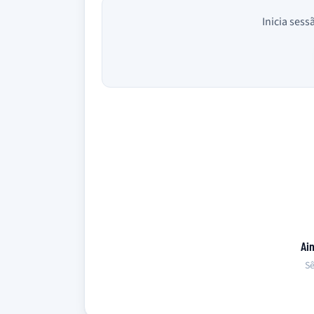
Inicia sess
Ai
Sê