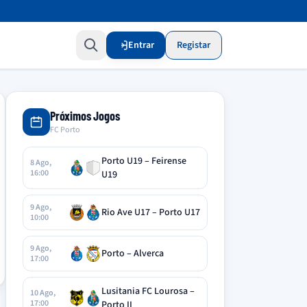
Entrar
Registar
Próximos Jogos
FC Porto
Porto U19 – Feirense
8 Ago,
16:00
U19
9 Ago,
Rio Ave U17 – Porto U17
10:00
9 Ago,
Porto – Alverca
17:00
Lusitania FC Lourosa –
10 Ago,
17:00
Porto II