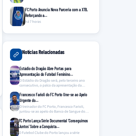
FC Porto Anuncia Nova Parceria com a XTB,
Reforçando a…
há 7 horas
Notícias Relacionadas
Estádio do Dragão Abre Portas para
Apresentação do Futebol Feminino…
O Estádio do Dragão será, pelo terceiro ano
consecutivo, o palco da apresentação da
equipa de…
Francesco Farioli do FC Porto Une-se ao Apelo
Urgente do…
O treinador do FC Porto, Francesco Farioli,
juntou-se ao apelo do Banco de Sangue do
Hospital…
FC Porto Lança Série Documental ‘Conseguimos
Juntos’ Sobre a Conquista…
O Futebol Clube do Porto lançou a série