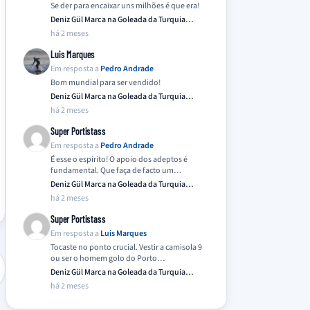
Se der para encaixar uns milhões é que era!
Deniz Gül Marca na Goleada da Turquia
Frente…
há 2 meses
Luis Marques
Em resposta a
Pedro Andrade
Bom mundial para ser vendido!
Deniz Gül Marca na Goleada da Turquia
Frente…
há 2 meses
Super Portistass
Em resposta a
Pedro Andrade
É esse o espírito! O apoio dos adeptos é
fundamental. Que faça de facto um…
Deniz Gül Marca na Goleada da Turquia
Frente…
há 2 meses
Super Portistass
Em resposta a
Luis Marques
Tocaste no ponto crucial. Vestir a camisola 9
ou ser o homem golo do Porto…
Deniz Gül Marca na Goleada da Turquia
Frente…
há 2 meses