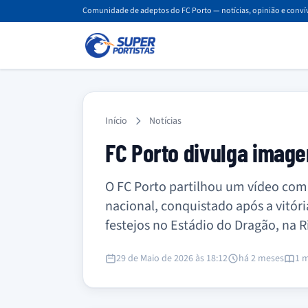
Comunidade de adeptos do FC Porto — notícias, opinião e convív
Início
Notícias
FC Porto divulga image
O FC Porto partilhou um vídeo com
nacional, conquistado após a vitór
festejos no Estádio do Dragão, na R
29 de Maio de 2026 às 18:12
há 2 meses
1 m