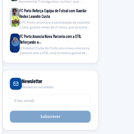
documental 'Conseguimos Juntos', que
oferece um olhar inédito…
FC Porto Reforça Equipa de Futsal com Guarda-
Redes Leandro Costa
O FC Porto anunciou a contratação de Leandro
Costa, guarda-redes de 27 anos, que se torna…
FC Porto Anuncia Nova Parceria com a XTB,
Reforçando a…
O Futebol Clube do Porto anunciou uma nova
parceria com a XTB, uma corretora global de…
Newsletter
Recebe as novidades
Subscrever