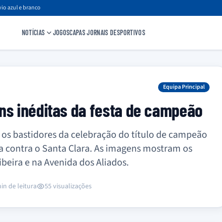
io azul e branco
NOTÍCIAS
JOGOS
CAPAS JORNAIS DESPORTIVOS
Equipa Principal
ns inéditas da festa de campeão
 os bastidores da celebração do título de campeão
ia contra o Santa Clara. As imagens mostram os
ibeira e na Avenida dos Aliados.
in de leitura
55 visualizações