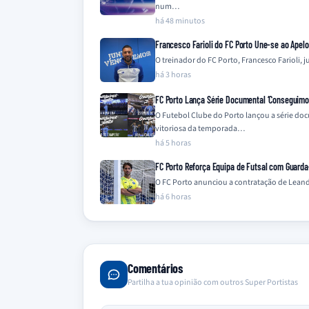
num…
há 48 minutos
Francesco Farioli do FC Porto Une-se ao Apel
O treinador do FC Porto, Francesco Farioli,
há 3 horas
FC Porto Lança Série Documental ‘Conseguimos 
O Futebol Clube do Porto lançou a série do
vitoriosa da temporada…
há 5 horas
FC Porto Reforça Equipa de Futsal com Guard
O FC Porto anunciou a contratação de Leandr
há 6 horas
Comentários
Partilha a tua opinião com outros Super Portistas