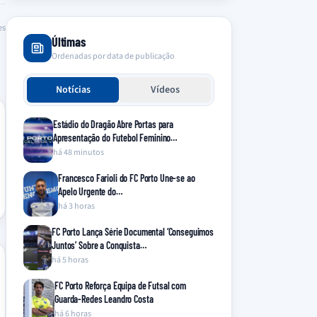
es
Últimas
Ordenadas por data de publicação
Notícias
Vídeos
Estádio do Dragão Abre Portas para
Apresentação do Futebol Feminino…
há 48 minutos
Francesco Farioli do FC Porto Une-se ao
Apelo Urgente do…
há 3 horas
FC Porto Lança Série Documental ‘Conseguimos
Juntos’ Sobre a Conquista…
há 5 horas
FC Porto Reforça Equipa de Futsal com
Guarda-Redes Leandro Costa
há 6 horas