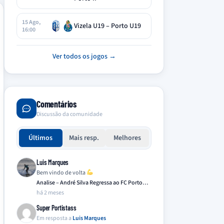
15 Ago,
Vizela U19 – Porto U19
16:00
Ver todos os jogos →
Comentários
Discussão da comunidade
Últimos
Mais resp.
Melhores
Luis Marques
Bem vindo de volta
Analise – André Silva Regressa ao FC Porto…
há 2 meses
Super Portistass
Em resposta a
Luis Marques