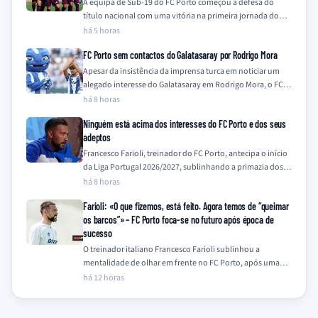
A equipa de Sub-19 do FC Porto começou a defesa do
título nacional com uma vitória na primeira jornada do
Campeonato Nacional…
há 5 horas
FC Porto sem contactos do Galatasaray por Rodrigo Mora
Apesar da insistência da imprensa turca em noticiar um
alegado interesse do Galatasaray em Rodrigo Mora, o FC
Porto nega qualquer contacto…
há 8 horas
Ninguém está acima dos interesses do FC Porto e dos seus
adeptos
Francesco Farioli, treinador do FC Porto, antecipa o início
da Liga Portugal 2026/2027, sublinhando a primazia dos
interesses do clube e dos…
há 8 horas
Farioli: «O que fizemos, está feito. Agora temos de “queimar
os barcos”» – FC Porto foca-se no futuro após época de
sucesso
O treinador italiano Francesco Farioli sublinhou a
mentalidade de olhar em frente no FC Porto, após uma
temporada de 2025/26 coroada com…
há 12 horas