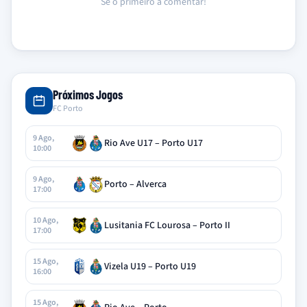
Sê o primeiro a comentar!
Próximos Jogos
FC Porto
9 Ago,
Rio Ave U17 – Porto U17
10:00
9 Ago,
Porto – Alverca
17:00
10 Ago,
Lusitania FC Lourosa – Porto II
17:00
15 Ago,
Vizela U19 – Porto U19
16:00
15 Ago,