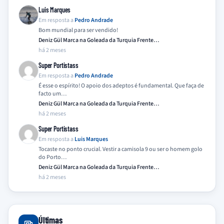
Luis Marques
Em resposta a
Pedro Andrade
Bom mundial para ser vendido!
Deniz Gül Marca na Goleada da Turquia Frente…
há 2 meses
Super Portistass
Em resposta a
Pedro Andrade
É esse o espírito! O apoio dos adeptos é fundamental. Que faça de
facto um…
Deniz Gül Marca na Goleada da Turquia Frente…
há 2 meses
Super Portistass
Em resposta a
Luis Marques
Tocaste no ponto crucial. Vestir a camisola 9 ou ser o homem golo
do Porto…
Deniz Gül Marca na Goleada da Turquia Frente…
há 2 meses
Últimas