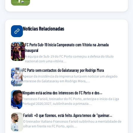
Notícias Relacionadas
FC Porto Sub-19 Inicia Campeonato com Vitória na Jornada
Inaugural
A equipa de Sub-19 do FC Porto começou a defesa do título
nacional com uma vitória…
FC Porto sem contactos do Galatasaray por Rodrigo Mora
Apesar da insistência da imprensa turca em noticiar um alegado
interesse do Galatasaray em Rodrigo Mora,…
Ninguém está acima dos interesses do FC Porto e dos…
Francesco Farioli, treinador do FC Porto, antecipa o início da Liga
Portugal 2026/2027, sublinhando a primazia…
Farioli: «O que fizemos, está feito. Agora temos de “queimar…
O treinador italiano Francesco Farioli sublinhou a mentalidade de
olhar em frente no FC Porto, após…