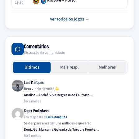
Rio Ave – Porto
19:30
Ver todos os jogos →
Comentários
Discussão da comunidade
Últimos
Mais resp.
Melhores
Luis Marques
Bem vindo de volta
Analise – André Silva Regressa ao FC Porto…
há 2 meses
Super Portistass
Em resposta a
Luis Marques
Se der para encaixar uns milhões é que era!
Deniz Gül Marca na Goleada da Turquia Frente…
há 2 meses