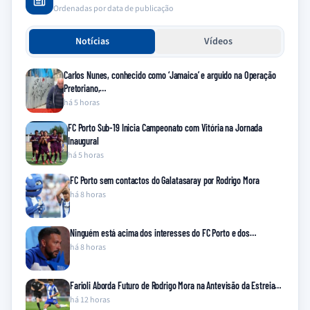
Ordenadas por data de publicação
Notícias
Vídeos
Carlos Nunes, conhecido como ‘Jamaica’ e arguido na Operação
Pretoriano,…
há 5 horas
FC Porto Sub-19 Inicia Campeonato com Vitória na Jornada
Inaugural
há 5 horas
FC Porto sem contactos do Galatasaray por Rodrigo Mora
há 8 horas
Ninguém está acima dos interesses do FC Porto e dos…
há 8 horas
Farioli Aborda Futuro de Rodrigo Mora na Antevisão da Estreia…
há 12 horas