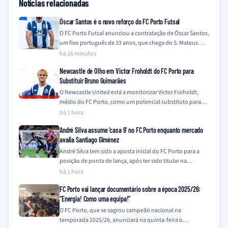
Notícias relacionadas
Óscar Santos é o novo reforço do FC Porto Futsal
O FC Porto Futsal anunciou a contratação de Óscar Santos,
um fixo português de 33 anos, que chega do S. Mateus.
O…
há 16 minutos
Newcastle de Olho em Victor Froholdt do FC Porto para
Substituir Bruno Guimarães
O Newcastle United está a monitorizar Victor Froholdt,
médio do FC Porto, como um potencial substituto para
Bruno Guimarães, que se encontra…
há 1 hora
André Silva assume ‘casa 9’ no FC Porto enquanto mercado
avalia Santiago Giménez
André Silva tem sido a aposta inicial do FC Porto para a
posição de ponta de lança, após ter sido titular na…
há 1 hora
FC Porto vai lançar documentário sobre a época 2025/26:
“Energia! Como uma equipa!”
O FC Porto, que se sagrou campeão nacional na
temporada 2025/26, anunciará na quinta-feira o