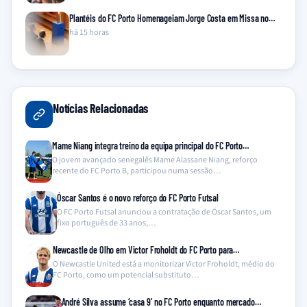
Plantéis do FC Porto Homenageiam Jorge Costa em Missa no…
há 15 horas
Notícias Relacionadas
Mame Niang integra treino da equipa principal do FC Porto…
O jovem avançado senegalês Mame Alassane Niang, reforço
recente do FC Porto B, participou numa sessão…
Óscar Santos é o novo reforço do FC Porto Futsal
O FC Porto Futsal anunciou a contratação de Óscar Santos, um
fixo português de 33 anos,…
Newcastle de Olho em Victor Froholdt do FC Porto para…
O Newcastle United está a monitorizar Victor Froholdt, médio do
FC Porto, como um potencial substituto…
André Silva assume ‘casa 9’ no FC Porto enquanto mercado…