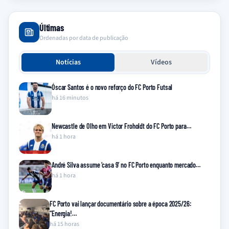
Últimas
Ordenadas por data de publicação
Notícias
Vídeos
Óscar Santos é o novo reforço do FC Porto Futsal
há 16 minutos
Newcastle de Olho em Victor Froholdt do FC Porto para…
há 1 hora
André Silva assume ‘casa 9’ no FC Porto enquanto mercado…
há 1 hora
FC Porto vai lançar documentário sobre a época 2025/26:
“Energia!…
há 15 horas