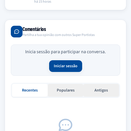
lançamento de um documentário que retrata a…
há 15 horas
Comentários
Partilha a tua opinião com outros Super Portistas
Inicia sessão para participar na conversa.
Iniciar sessão
Recentes
Populares
Antigos