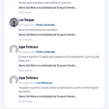
Se der para encaixar uns milhões é que era!
Deniz Gül Marca na Goleada da Turquia Frente…
há 2 meses
Luis Marques
Em resposta a
Pedro Andrade
Bom mundial para ser vendido!
Deniz Gül Marca na Goleada da Turquia Frente…
há 2 meses
Super Portistass
Em resposta a
Pedro Andrade
É esse o espírito! O apoio dos adeptos é fundamental. Que faça de
facto um…
Deniz Gül Marca na Goleada da Turquia Frente…
há 2 meses
Super Portistass
Em resposta a
Luis Marques
Tocaste no ponto crucial. Vestir a camisola 9 ou ser o homem golo
do Porto…
Deniz Gül Marca na Goleada da Turquia Frente…
há 2 meses