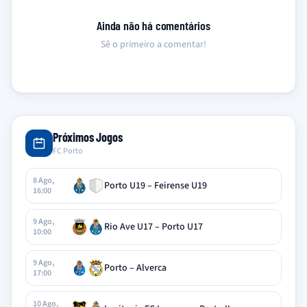
Ainda não há comentários
Sê o primeiro a comentar!
Próximos Jogos
FC Porto
8 Ago,
Porto U19 – Feirense U19
16:00
9 Ago,
Rio Ave U17 – Porto U17
10:00
9 Ago,
Porto – Alverca
17:00
10 Ago,