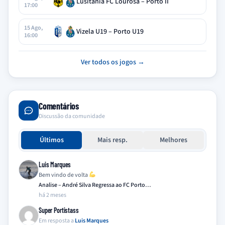
Lusitania FC Lourosa – Porto II
17:00
15 Ago,
Vizela U19 – Porto U19
16:00
Ver todos os jogos →
Comentários
Discussão da comunidade
Últimos
Mais resp.
Melhores
Luis Marques
Bem vindo de volta
Analise – André Silva Regressa ao FC Porto…
há 2 meses
Super Portistass
Em resposta a
Luis Marques