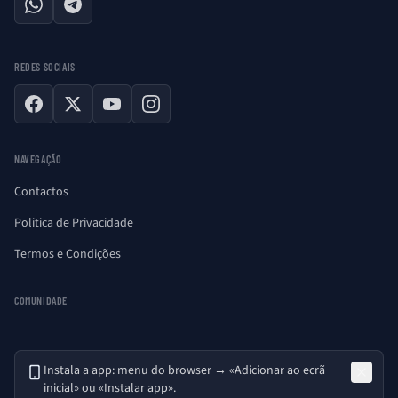
WhatsApp
Telegram
REDES SOCIAIS
Facebook
X
YouTube
Instagram
NAVEGAÇÃO
Contactos
Politica de Privacidade
Termos e Condições
COMUNIDADE
Instala a app: menu do browser → «Adicionar ao ecrã
inicial» ou «Instalar app».