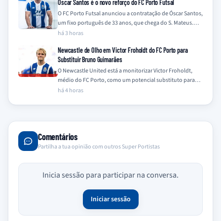
Óscar Santos é o novo reforço do FC Porto Futsal
O FC Porto Futsal anunciou a contratação de Óscar Santos,
um fixo português de 33 anos, que chega do S. Mateus.
O…
há 3 horas
Newcastle de Olho em Victor Froholdt do FC Porto para
Substituir Bruno Guimarães
O Newcastle United está a monitorizar Victor Froholdt,
médio do FC Porto, como um potencial substituto para
Bruno Guimarães, que se encontra…
há 4 horas
Comentários
Partilha a tua opinião com outros Super Portistas
Inicia sessão para participar na conversa.
Iniciar sessão