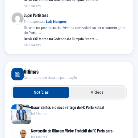
há 2 meses
Super Portistass
Em resposta a
Luis Marques
Tocaste no ponto crucial. Vestir a camisola 9 ou ser o homem golo
do Porto…
Deniz Gül Marca na Goleada da Turquia Frente…
há 2 meses
Últimas
Ordenadas por data de publicação
Notícias
Vídeos
Óscar Santos é o novo reforço do FC Porto Futsal
há 3 horas
Newcastle de Olho em Victor Froholdt do FC Porto para…
há 4 horas