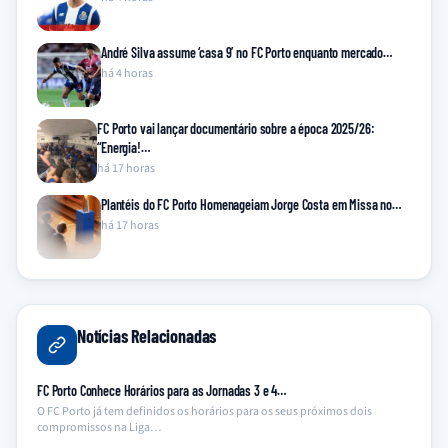
André Silva assume ‘casa 9’ no FC Porto enquanto mercado…
há 4 horas
FC Porto vai lançar documentário sobre a época 2025/26:
“Energia!…
há 17 horas
Plantéis do FC Porto Homenageiam Jorge Costa em Missa no…
há 17 horas
Notícias Relacionadas
FC Porto Conhece Horários para as Jornadas 3 e 4…
O FC Porto já tem definidos os horários para os seus próximos dois
compromissos na Liga…