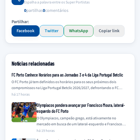
Espalha a palavra entre os Super Portistas
0
partilhas
0
comentários
Partilhar:
Facebook
Twitter
WhatsApp
Copiar link
Notícias relacionadas
FC Porto Conhece Horários para as Jornadas 3 e 4 da Liga Portugal Betclic
O FC Porto já tem definidos os horários para os seus próximos dois
compromissos na Liga Portugal Betclic 2026/2027, defrontando o FC…
há 17 horas
Olympiacos pondera avançar por Francisco Moura, lateral-
esquerdo do FC Porto
O Olympiacos, campeão grego, está ativamente no
mercado em busca de um lateral-esquerdo e Francisco
Moura, do FC Porto, surge como o…
há 19 horas