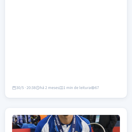
30/5 · 20:38
há 2 meses
1 min de leitura
67