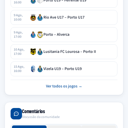
Porto U19 – Feirense U19
16:00
9 Ago,
Rio Ave U17 – Porto U17
10:00
9 Ago,
Porto – Alverca
17:00
10 Ago,
Lusitania FC Lourosa – Porto II
17:00
15 Ago,
Vizela U19 – Porto U19
16:00
Ver todos os jogos →
Comentários
Discussão da comunidade