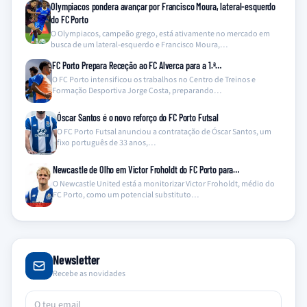
Olympiacos pondera avançar por Francisco Moura, lateral-esquerdo
do FC Porto
O Olympiacos, campeão grego, está ativamente no mercado em
busca de um lateral-esquerdo e Francisco Moura,…
FC Porto Prepara Receção ao FC Alverca para a 1.ª…
O FC Porto intensificou os trabalhos no Centro de Treinos e
Formação Desportiva Jorge Costa, preparando…
Óscar Santos é o novo reforço do FC Porto Futsal
O FC Porto Futsal anunciou a contratação de Óscar Santos, um
fixo português de 33 anos,…
Newcastle de Olho em Victor Froholdt do FC Porto para…
O Newcastle United está a monitorizar Victor Froholdt, médio do
FC Porto, como um potencial substituto…
Newsletter
Recebe as novidades