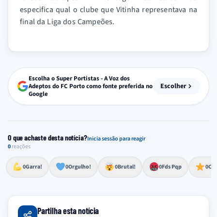
especifica qual o clube que Vitinha representava na
final da Liga dos Campeões.
Escolha o Super Portistas - A Voz dos
Escolher
Adeptos do FC Porto como fonte preferida no
Google
O que achaste desta notícia?
Inicia sessão para reagir
0
reações
Esforço, determinação, aprovação forte
Lealdade, amor clubístico, sentimento profundo
Impressionante, chocante, de grande impacto
Reação de desespero, raiva, frustração ou espanto extremo
Excelência, destaque, o melhor
0
Garra!
0
Orgulho!
0
Brutal!
0
Fds Pqp
0
Cra
Partilha esta notícia