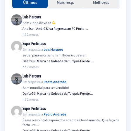
Últimos
Mais resp.
Melhores
Luis Marques
Bem vindo de volta
Analise – André Silva Regressa ao FC Porto…
há 2 meses
Super Portistass
Em resposta a
Luis Marques
Se der para encaixar uns milhões é que era!
Deniz Gül Marca na Goleada da Turquia Frente…
há 2 meses
Luis Marques
Em resposta a
Pedro Andrade
Bom mundial para ser vendido!
Deniz Gül Marca na Goleada da Turquia Frente…
há 2 meses
Super Portistass
Em resposta a
Pedro Andrade
É esse o espírito! O apoio dos adeptos é fundamental. Que faça de
facto um…
Deniz Gül Marca na Goleada da Turquia Frente…