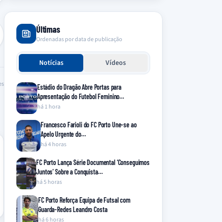
Últimas
Ordenadas por data de publicação
Notícias
Vídeos
es
Estádio do Dragão Abre Portas para
Apresentação do Futebol Feminino…
há 1 hora
Francesco Farioli do FC Porto Une-se ao
Apelo Urgente do…
há 4 horas
FC Porto Lança Série Documental ‘Conseguimos
Juntos’ Sobre a Conquista…
há 5 horas
FC Porto Reforça Equipa de Futsal com
Guarda-Redes Leandro Costa
há 6 horas