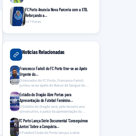
FC Porto Anuncia Nova Parceria com a XTB,
Reforçando a…
há 7 horas
Notícias Relacionadas
Francesco Farioli do FC Porto Une-se ao Apelo
Urgente do…
O treinador do FC Porto, Francesco Farioli,
juntou-se ao apelo do Banco de Sangue do
Hospital…
Estádio do Dragão Abre Portas para
Apresentação do Futebol Feminino…
O Estádio do Dragão será, pelo terceiro ano
consecutivo, o palco da apresentação da
equipa de…
FC Porto Lança Série Documental ‘Conseguimos
Juntos’ Sobre a Conquista…
O Futebol Clube do Porto lançou a série