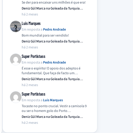
Se der para encaixar uns milhões é que era!
Deniz Gül Marca na Goleada da Turquia
Frente…
há 2 meses
Luis Marques
Em resposta a
Pedro Andrade
Bom mundial para ser vendido!
Deniz Gül Marca na Goleada da Turquia
Frente…
há 2 meses
Super Portistass
Em resposta a
Pedro Andrade
É esse o espírito! O apoio dos adeptos é
fundamental. Que faça de facto um…
Deniz Gül Marca na Goleada da Turquia
Frente…
há 2 meses
Super Portistass
Em resposta a
Luis Marques
Tocaste no ponto crucial. Vestir a camisola 9
ou ser o homem golo do Porto…
Deniz Gül Marca na Goleada da Turquia
Frente…
há 2 meses