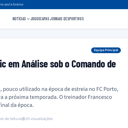
io azul e branco
NOTÍCIAS
JOGOS
CAPAS JORNAIS DESPORTIVOS
Equipa Principal
pic em Análise sob o Comando de
, pouco utilizado na época de estreia no FC Porto,
a a próxima temporada. O treinador Francesco
final da época.
in de leitura
25 visualizações