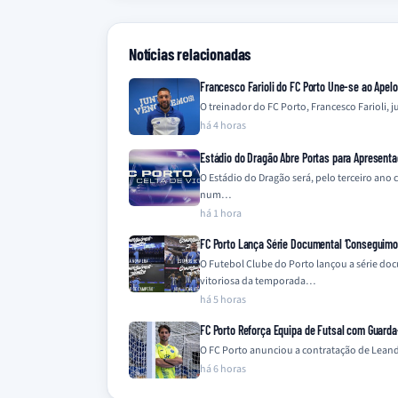
Notícias relacionadas
Francesco Farioli do FC Porto Une-se ao Apel
O treinador do FC Porto, Francesco Farioli,
há 4 horas
Estádio do Dragão Abre Portas para Apresenta
O Estádio do Dragão será, pelo terceiro ano
num…
há 1 hora
FC Porto Lança Série Documental ‘Conseguimos 
O Futebol Clube do Porto lançou a série do
vitoriosa da temporada…
há 5 horas
FC Porto Reforça Equipa de Futsal com Guard
O FC Porto anunciou a contratação de Leandr
há 6 horas