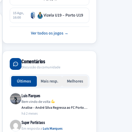
15 Ago,
Vizela U19 – Porto U19
16:00
Ver todos os jogos →
Comentários
Discussão da comunidade
Últimos
Mais resp.
Melhores
Luis Marques
Bem vindo de volta
Analise – André Silva Regressa ao FC Porto…
há 2 meses
Super Portistass
Em resposta a
Luis Marques