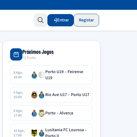
Entrar
Registar
Próximos Jogos
FC Porto
Porto U19 – Feirense
8 Ago,
16:00
U19
9 Ago,
Rio Ave U17 – Porto U17
10:00
9 Ago,
Porto – Alverca
17:00
Lusitania FC Lourosa –
10 Ago,
17:00
Porto II