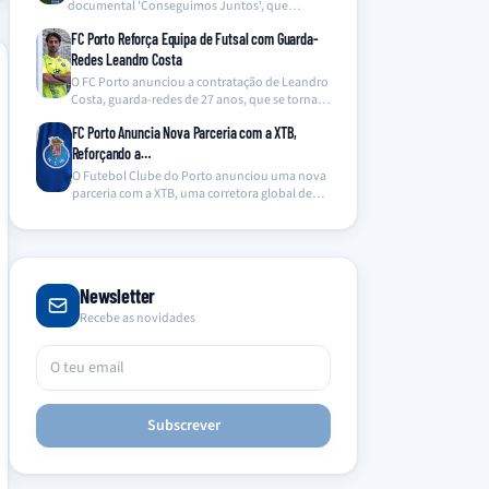
documental 'Conseguimos Juntos', que
oferece um olhar inédito…
FC Porto Reforça Equipa de Futsal com Guarda-
Redes Leandro Costa
O FC Porto anunciou a contratação de Leandro
Costa, guarda-redes de 27 anos, que se torna…
FC Porto Anuncia Nova Parceria com a XTB,
Reforçando a…
O Futebol Clube do Porto anunciou uma nova
parceria com a XTB, uma corretora global de…
Newsletter
Recebe as novidades
Subscrever