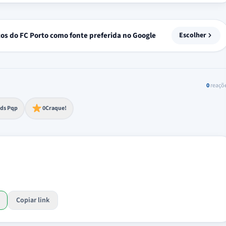
tos do FC Porto como fonte preferida no Google
Escolher
0
reaçõ
to extremo
ds Pqp
0
Craque!
Copiar link