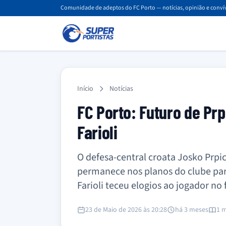
Comunidade de adeptos do FC Porto — notícias, opinião e convív
Início
Notícias
FC Porto: Futuro de Pr
Farioli
O defesa-central croata Josko Prpic
permanece nos planos do clube par
Farioli teceu elogios ao jogador no 
23 de Maio de 2026 às 20:28
há 3 meses
1 m