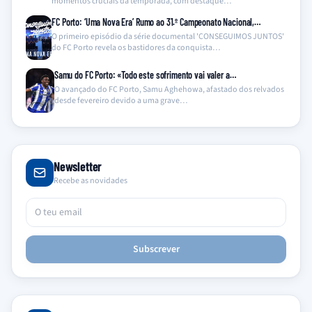
momentos cruciais da temporada, com destaque…
FC Porto: ‘Uma Nova Era’ Rumo ao 31.º Campeonato Nacional,…
O primeiro episódio da série documental 'CONSEGUIMOS JUNTOS'
do FC Porto revela os bastidores da conquista…
Samu do FC Porto: «Todo este sofrimento vai valer a…
O avançado do FC Porto, Samu Aghehowa, afastado dos relvados
desde fevereiro devido a uma grave…
Newsletter
Recebe as novidades
Subscrever