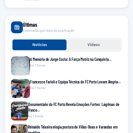
Últimas
Ordenadas por data de publicação
Notícias
Vídeos
A Memória de Jorge Costa: A Força Motriz na Conquista…
há 7 horas
Francesco Farioli e Equipa Técnica do FC Porto Levam Alegria…
há 7 horas
Documentário do FC Porto Revela Emoções Fortes: Lágrimas de
Vasco…
há 7 horas
Reinaldo Teixeira elogia postura de Villas-Boas e Varandas em
reuniões…