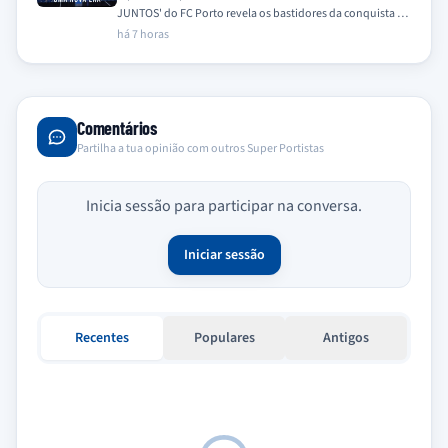
JUNTOS' do FC Porto revela os bastidores da conquista do
31.º Campeonato Nacional na época…
há 7 horas
Comentários
Partilha a tua opinião com outros Super Portistas
Inicia sessão para participar na conversa.
Iniciar sessão
Recentes
Populares
Antigos