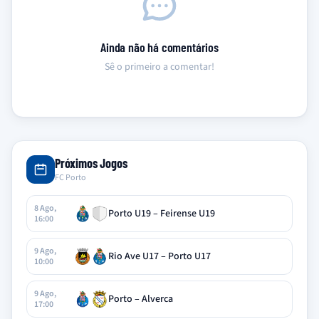
Ainda não há comentários
Sê o primeiro a comentar!
Próximos Jogos
FC Porto
8 Ago,
Porto U19 – Feirense U19
16:00
9 Ago,
Rio Ave U17 – Porto U17
10:00
9 Ago,
Porto – Alverca
17:00