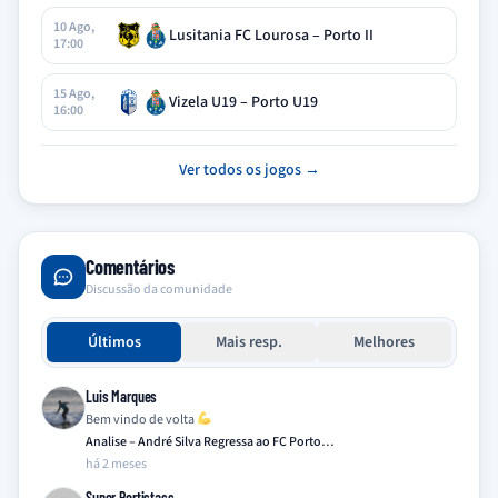
10 Ago,
Lusitania FC Lourosa – Porto II
17:00
15 Ago,
Vizela U19 – Porto U19
16:00
Ver todos os jogos →
Comentários
Discussão da comunidade
Últimos
Mais resp.
Melhores
Luis Marques
Bem vindo de volta
Analise – André Silva Regressa ao FC Porto…
há 2 meses
Super Portistass