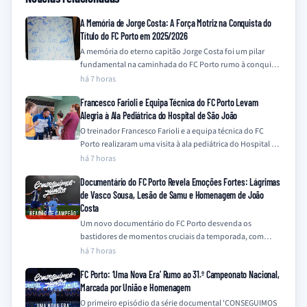
A Memória de Jorge Costa: A Força Motriz na Conquista do
Título do FC Porto em 2025/2026
A memória do eterno capitão Jorge Costa foi um pilar
fundamental na caminhada do FC Porto rumo à conquista
do título da…
há 7 horas
Francesco Farioli e Equipa Técnica do FC Porto Levam
Alegria à Ala Pediátrica do Hospital de São João
O treinador Francesco Farioli e a equipa técnica do FC
Porto realizaram uma visita à ala pediátrica do Hospital de
São João,…
há 7 horas
Documentário do FC Porto Revela Emoções Fortes: Lágrimas
de Vasco Sousa, Lesão de Samu e Homenagem de João
Costa
Um novo documentário do FC Porto desvenda os
bastidores de momentos cruciais da temporada, com
destaque para a emotiva recuperação de Vasco…
há 7 horas
FC Porto: ‘Uma Nova Era’ Rumo ao 31.º Campeonato Nacional,
Marcada por União e Homenagem
O primeiro episódio da série documental 'CONSEGUIMOS