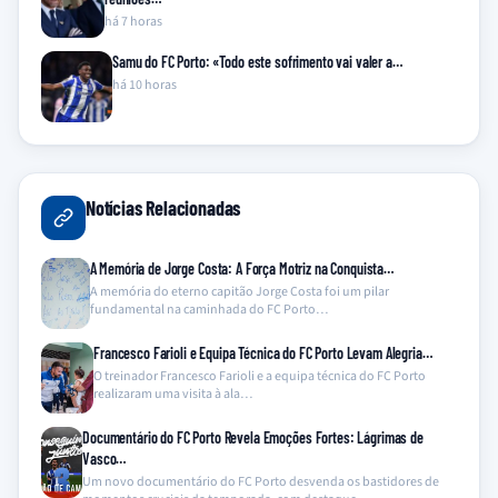
há 7 horas
Samu do FC Porto: «Todo este sofrimento vai valer a…
há 10 horas
Notícias Relacionadas
A Memória de Jorge Costa: A Força Motriz na Conquista…
A memória do eterno capitão Jorge Costa foi um pilar
fundamental na caminhada do FC Porto…
Francesco Farioli e Equipa Técnica do FC Porto Levam Alegria…
O treinador Francesco Farioli e a equipa técnica do FC Porto
realizaram uma visita à ala…
Documentário do FC Porto Revela Emoções Fortes: Lágrimas de
Vasco…
Um novo documentário do FC Porto desvenda os bastidores de