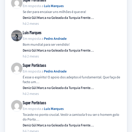
Em resposta a
Luis Marques
Se der para encaixar uns milhões é que era!
Deniz Gül Marca na Goleada da Turquia Frente…
há 2 meses
Luis Marques
Em resposta a
Pedro Andrade
Bom mundial para ser vendido!
Deniz Gül Marca na Goleada da Turquia Frente…
há 2 meses
Super Portistass
Em resposta a
Pedro Andrade
É esse o espírito! O apoio dos adeptos é fundamental. Que faça de
facto um…
Deniz Gül Marca na Goleada da Turquia Frente…
há 2 meses
Super Portistass
Em resposta a
Luis Marques
Tocaste no ponto crucial. Vestir a camisola 9 ou ser o homem golo
do Porto…
Deniz Gül Marca na Goleada da Turquia Frente…
há 2 meses