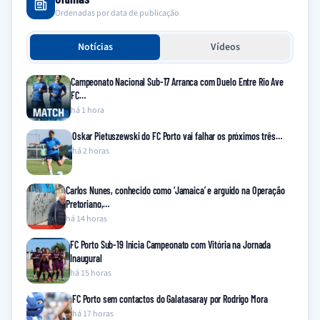
Ordenadas por data de publicação
Notícias
Vídeos
Campeonato Nacional Sub-17 Arranca com Duelo Entre Rio Ave
FC…
há 1 hora
Oskar Pietuszewski do FC Porto vai falhar os próximos três…
há 2 horas
Carlos Nunes, conhecido como ‘Jamaica’ e arguido na Operação
Pretoriano,…
há 14 horas
FC Porto Sub-19 Inicia Campeonato com Vitória na Jornada
Inaugural
há 15 horas
FC Porto sem contactos do Galatasaray por Rodrigo Mora
há 17 horas