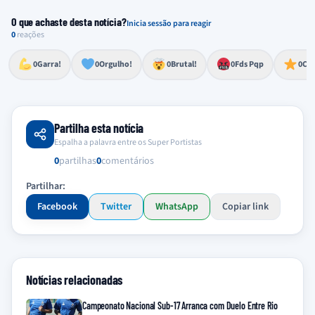
O que achaste desta notícia?
Inicia sessão para reagir
0
reações
Esforço, determinação, aprovação forte
Lealdade, amor clubístico, sentimento profundo
Impressionante, chocante, de grande impacto
Reação de desespero, raiva, frustração ou espanto extremo
Excelência, destaque, o melhor
0
Garra!
0
Orgulho!
0
Brutal!
0
Fds Pqp
0
Cra
Partilha esta notícia
Espalha a palavra entre os Super Portistas
0
partilhas
0
comentários
Partilhar:
Facebook
Twitter
WhatsApp
Copiar link
Notícias relacionadas
Campeonato Nacional Sub-17 Arranca com Duelo Entre Rio