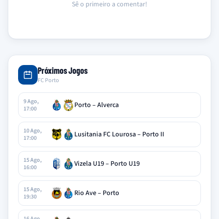
Sê o primeiro a comentar!
Próximos Jogos
FC Porto
9 Ago,
Porto – Alverca
17:00
10 Ago,
Lusitania FC Lourosa – Porto II
17:00
15 Ago,
Vizela U19 – Porto U19
16:00
15 Ago,
Rio Ave – Porto
19:30
16 Ago,