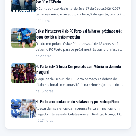
Ave FC e FC Porto
O Campeonato Nacional de Sub-17 da época 2026/2027
tem o seu início marcado para hoje, 9 de agosto, com o FC
Porto,…
há 1 hora
Oskar Pietuszewski do FC Porto vai falhar os próximos três
jogos devido a lesão muscular
O extremo polaco Oskar Pietuszewski, de 18 anos, será
baixa no FC Porto para os próximos três compromissos da
equipa, frente a…
há 2 horas
FC Porto Sub-19 Inicia Campeonato com Vitória na Jornada
Inaugural
A equipa de Sub-19 do FC Porto começou a defesa do
título nacional com uma vitória na primeira jornada do
Campeonato Nacional…
há 15 horas
FC Porto sem contactos do Galatasaray por Rodrigo Mora
Apesar da insistência da imprensa turca em noticiar um
alegado interesse do Galatasaray em Rodrigo Mora, o FC
Porto nega qualquer contacto…
há 17 horas