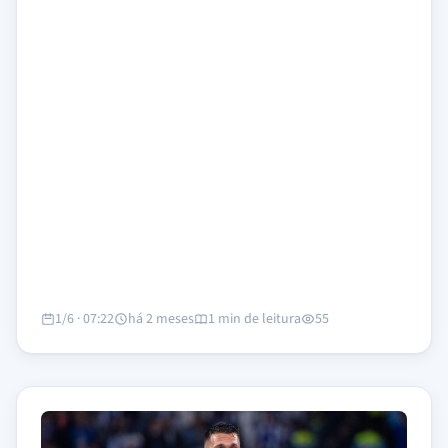
1/6 · 07:22
há 2 meses
1 min de leitura
55