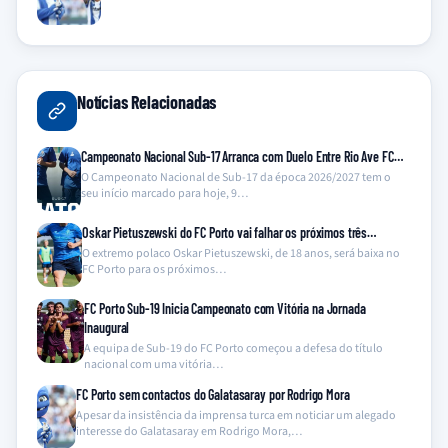
Notícias Relacionadas
Campeonato Nacional Sub-17 Arranca com Duelo Entre Rio Ave FC…
O Campeonato Nacional de Sub-17 da época 2026/2027 tem o
seu início marcado para hoje, 9…
Oskar Pietuszewski do FC Porto vai falhar os próximos três…
O extremo polaco Oskar Pietuszewski, de 18 anos, será baixa no
FC Porto para os próximos…
FC Porto Sub-19 Inicia Campeonato com Vitória na Jornada
Inaugural
A equipa de Sub-19 do FC Porto começou a defesa do título
nacional com uma vitória…
FC Porto sem contactos do Galatasaray por Rodrigo Mora
Apesar da insistência da imprensa turca em noticiar um alegado
interesse do Galatasaray em Rodrigo Mora,…