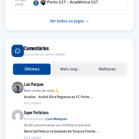
Porto U17 – Académica U17
10:00
Ver todos os jogos →
Comentários
Discussão da comunidade
Últimos
Mais resp.
Melhores
Luis Marques
Bem vindo de volta
Analise – André Silva Regressa ao FC Porto…
há 2 meses
Super Portistass
Em resposta a
Luis Marques
Se der para encaixar uns milhões é que era!
Deniz Gül Marca na Goleada da Turquia Frente…
há 2 meses