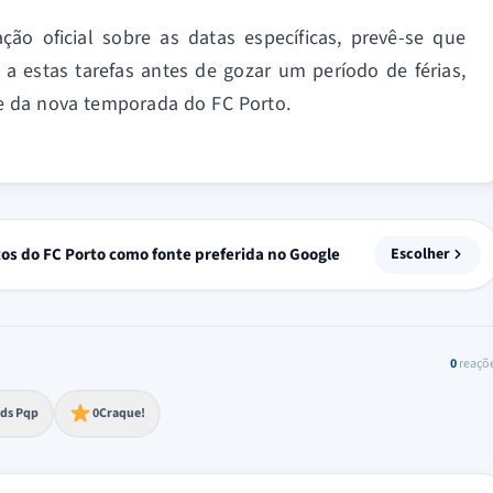
ão oficial sobre as datas específicas, prevê-se que
a estas tarefas antes de gozar um período de férias,
e da nova temporada do FC Porto.
tos do FC Porto como fonte preferida no Google
Escolher
0
reaçõ
to extremo
ds Pqp
0
Craque!