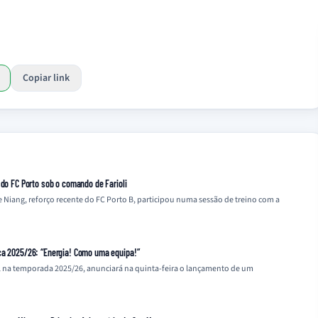
Copiar link
 do FC Porto sob o comando de Farioli
iang, reforço recente do FC Porto B, participou numa sessão de treino com a
ca 2025/26: “Energia! Como uma equipa!”
l na temporada 2025/26, anunciará na quinta-feira o lançamento de um