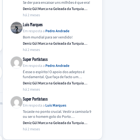
Se der para encaixar uns milhões é que era!
Deniz Gül Marca na Goleada da Turquia
Frente…
há 2 meses
Luis Marques
Em resposta a
Pedro Andrade
Bom mundial para ser vendido!
Deniz Gül Marca na Goleada da Turquia
Frente…
há 2 meses
Super Portistass
Em resposta a
Pedro Andrade
É esse o espírito! O apoio dos adeptos é
fundamental. Que faça de facto um…
Deniz Gül Marca na Goleada da Turquia
Frente…
há 2 meses
Super Portistass
es
Em resposta a
Luis Marques
Tocaste no ponto crucial. Vestir a camisola 9
ou ser o homem golo do Porto…
Deniz Gül Marca na Goleada da Turquia
Frente…
há 2 meses