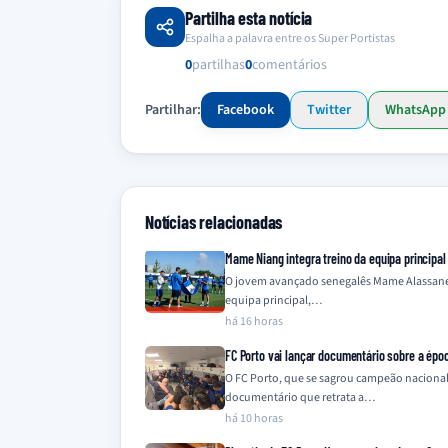
Partilha esta notícia
Espalha a palavra entre os Super Portistas
0
partilhas
0
comentários
Partilhar:
Facebook
Twitter
WhatsApp
Notícias relacionadas
Mame Niang integra treino da equipa principal
O jovem avançado senegalês Mame Alassane N
equipa principal,…
há 16 horas
FC Porto vai lançar documentário sobre a épo
O FC Porto, que se sagrou campeão naciona
documentário que retrata a…
há 10 horas