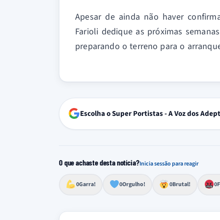
Apesar de ainda não haver confirmaç
Farioli dedique as próximas semanas 
preparando o terreno para o arranqu
Escolha o Super Portistas - A Voz dos Adep
O que achaste desta notícia?
Inicia sessão para reagir
Esforço, determinação, aprovação forte
Lealdade, amor clubístico, sentimento profundo
Impressionante, chocante, de grande impacto
Reação de desespero, raiva, frustração ou espan
Excelência, destaque, o melhor
0
Garra!
0
Orgulho!
0
Brutal!
0
F