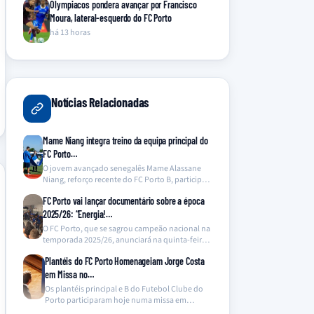
Olympiacos pondera avançar por Francisco
Moura, lateral-esquerdo do FC Porto
há 13 horas
Notícias Relacionadas
Mame Niang integra treino da equipa principal do
FC Porto…
O jovem avançado senegalês Mame Alassane
Niang, reforço recente do FC Porto B, participou
numa sessão…
FC Porto vai lançar documentário sobre a época
2025/26: “Energia!…
O FC Porto, que se sagrou campeão nacional na
temporada 2025/26, anunciará na quinta-feira o
lançamento…
Plantéis do FC Porto Homenageiam Jorge Costa
em Missa no…
Os plantéis principal e B do Futebol Clube do
Porto participaram hoje numa missa em
memória…