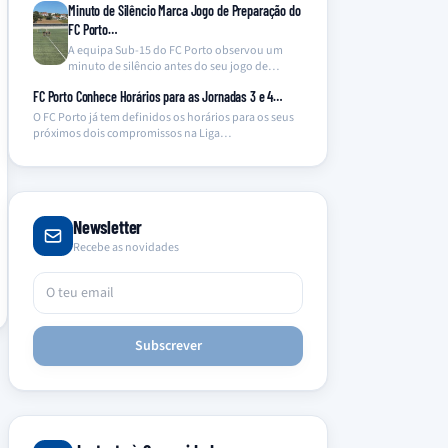
Minuto de Silêncio Marca Jogo de Preparação do
FC Porto…
A equipa Sub-15 do FC Porto observou um
minuto de silêncio antes do seu jogo de…
FC Porto Conhece Horários para as Jornadas 3 e 4…
O FC Porto já tem definidos os horários para os seus
próximos dois compromissos na Liga…
Newsletter
Recebe as novidades
Subscrever