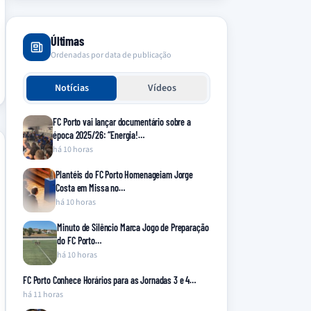
Últimas
Ordenadas por data de publicação
Notícias
Vídeos
FC Porto vai lançar documentário sobre a
época 2025/26: “Energia!…
há 10 horas
Plantéis do FC Porto Homenageiam Jorge
Costa em Missa no…
há 10 horas
Minuto de Silêncio Marca Jogo de Preparação
do FC Porto…
há 10 horas
FC Porto Conhece Horários para as Jornadas 3 e 4…
há 11 horas