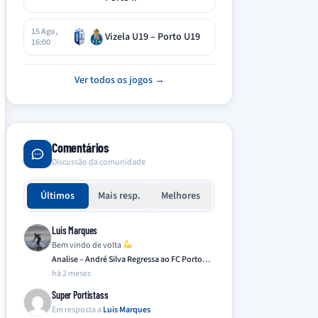
15 Ago,
Vizela U19 – Porto U19
16:00
Ver todos os jogos →
Comentários
Discussão da comunidade
Últimos
Mais resp.
Melhores
Luis Marques
Bem vindo de volta
Analise – André Silva Regressa ao FC Porto…
há 2 meses
Super Portistass
Em resposta a
Luis Marques