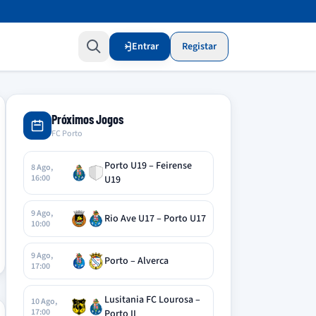
Entrar
Registar
Próximos Jogos
FC Porto
Porto U19 – Feirense
8 Ago,
16:00
U19
9 Ago,
Rio Ave U17 – Porto U17
10:00
9 Ago,
Porto – Alverca
17:00
Lusitania FC Lourosa –
10 Ago,
17:00
Porto II