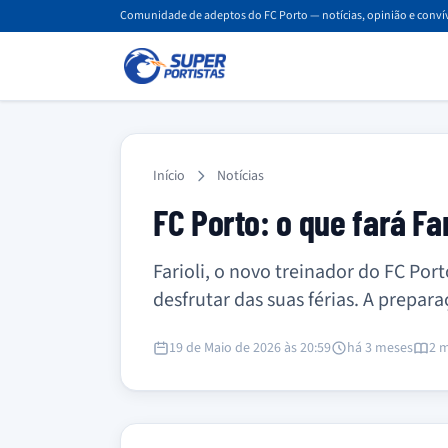
Comunidade de adeptos do FC Porto — notícias, opinião e convív
Início
Notícias
FC Porto: o que fará Far
Farioli, o novo treinador do FC Por
desfrutar das suas férias. A prepar
19 de Maio de 2026 às 20:59
há 3 meses
2 m