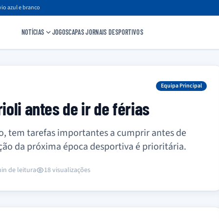
io azul e branco
NOTÍCIAS
JOGOS
CAPAS JORNAIS DESPORTIVOS
Equipa Principal
ioli antes de ir de férias
to, tem tarefas importantes a cumprir antes de
ação da próxima época desportiva é prioritária.
in de leitura
18 visualizações