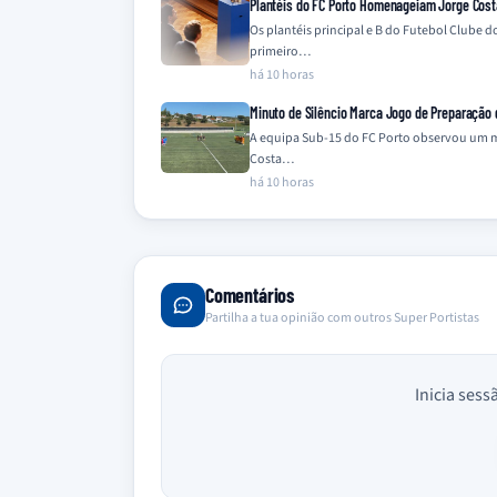
Plantéis do FC Porto Homenageiam Jorge Cost
Os plantéis principal e B do Futebol Clube
primeiro…
há 10 horas
Minuto de Silêncio Marca Jogo de Preparação
A equipa Sub-15 do FC Porto observou um m
Costa…
há 10 horas
Comentários
Partilha a tua opinião com outros Super Portistas
Inicia sess