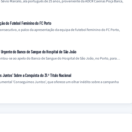
 Sévio Marcelo, ala português de 25 anos, proveniente da ADCR Caxinas Poça Barca,
ção do Futebol Feminino do FC Porto
 consecutivo, o palco da apresentação da equipa de futebol feminino do FC Porto,
o Urgente do Banco de Sangue do Hospital de São João
 juntou-se ao apelo do Banco de Sangue do Hospital de São João, no Porto, para…
Juntos’ Sobre a Conquista do 31.º Título Nacional
cumental 'Conseguimos Juntos', que oferece um olhar inédito sobre a campanha