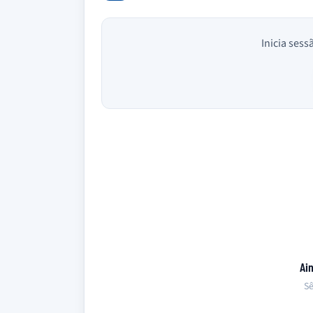
Inicia sess
Ai
Sê