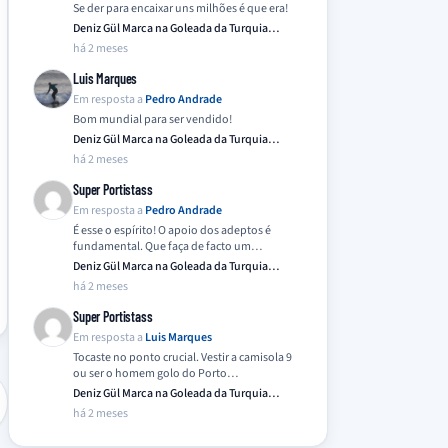
Se der para encaixar uns milhões é que era!
Deniz Gül Marca na Goleada da Turquia
Frente…
há 2 meses
Luis Marques
Em resposta a
Pedro Andrade
Bom mundial para ser vendido!
Deniz Gül Marca na Goleada da Turquia
Frente…
há 2 meses
Super Portistass
Em resposta a
Pedro Andrade
É esse o espírito! O apoio dos adeptos é
fundamental. Que faça de facto um…
Deniz Gül Marca na Goleada da Turquia
Frente…
há 2 meses
Super Portistass
Em resposta a
Luis Marques
Tocaste no ponto crucial. Vestir a camisola 9
ou ser o homem golo do Porto…
Deniz Gül Marca na Goleada da Turquia
Frente…
há 2 meses