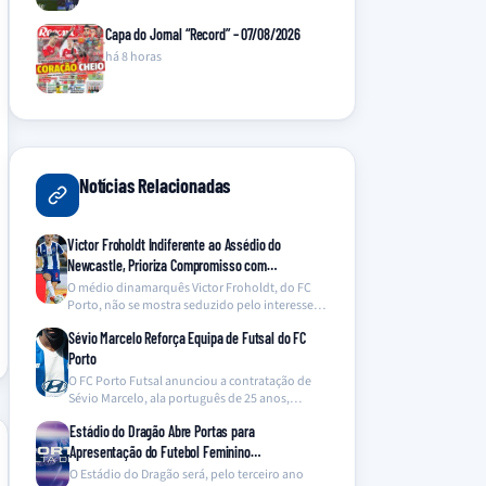
Capa do Jornal “Record” – 07/08/2026
há 8 horas
Notícias Relacionadas
Victor Froholdt Indiferente ao Assédio do
Newcastle, Prioriza Compromisso com…
O médio dinamarquês Victor Froholdt, do FC
Porto, não se mostra seduzido pelo interesse
do Newcastle…
Sévio Marcelo Reforça Equipa de Futsal do FC
Porto
O FC Porto Futsal anunciou a contratação de
Sévio Marcelo, ala português de 25 anos,
proveniente…
Estádio do Dragão Abre Portas para
Apresentação do Futebol Feminino…
O Estádio do Dragão será, pelo terceiro ano