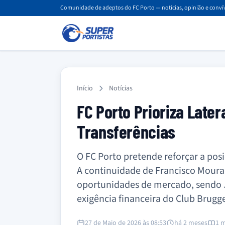
Comunidade de adeptos do FC Porto — notícias, opinião e convív
Início
Notícias
FC Porto Prioriza Late
Transferências
O FC Porto pretende reforçar a pos
A continuidade de Francisco Moura
oportunidades de mercado, sendo J
exigência financeira do Club Brugg
27 de Maio de 2026 às 08:53
há 2 meses
1 m