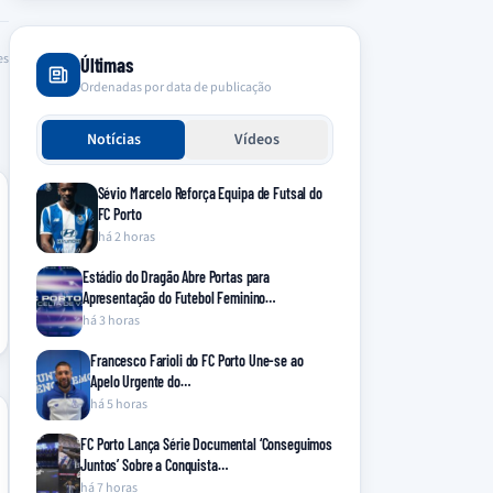
es
Últimas
Ordenadas por data de publicação
Notícias
Vídeos
Sévio Marcelo Reforça Equipa de Futsal do
FC Porto
há 2 horas
Estádio do Dragão Abre Portas para
Apresentação do Futebol Feminino…
há 3 horas
Francesco Farioli do FC Porto Une-se ao
Apelo Urgente do…
há 5 horas
FC Porto Lança Série Documental ‘Conseguimos
Juntos’ Sobre a Conquista…
há 7 horas