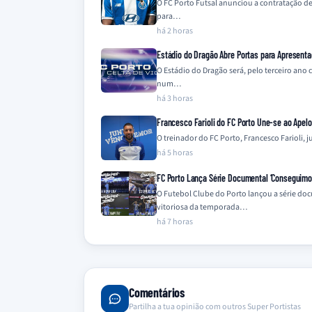
O FC Porto Futsal anunciou a contratação de
para…
há 2 horas
Estádio do Dragão Abre Portas para Apresenta
O Estádio do Dragão será, pelo terceiro ano
num…
há 3 horas
Francesco Farioli do FC Porto Une-se ao Apel
O treinador do FC Porto, Francesco Farioli,
há 5 horas
FC Porto Lança Série Documental ‘Conseguimos 
O Futebol Clube do Porto lançou a série do
vitoriosa da temporada…
há 7 horas
Comentários
Partilha a tua opinião com outros Super Portistas