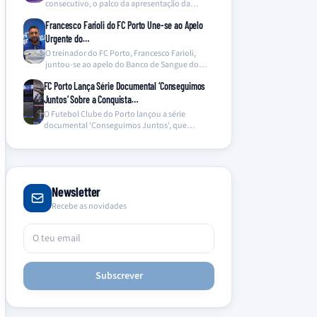
consecutivo, o palco da apresentação da
equipa de…
Francesco Farioli do FC Porto Une-se ao Apelo
Urgente do…
O treinador do FC Porto, Francesco Farioli,
juntou-se ao apelo do Banco de Sangue do
Hospital…
FC Porto Lança Série Documental ‘Conseguimos
Juntos’ Sobre a Conquista…
O Futebol Clube do Porto lançou a série
documental 'Conseguimos Juntos', que
oferece um olhar inédito…
Newsletter
Recebe as novidades
Subscrever