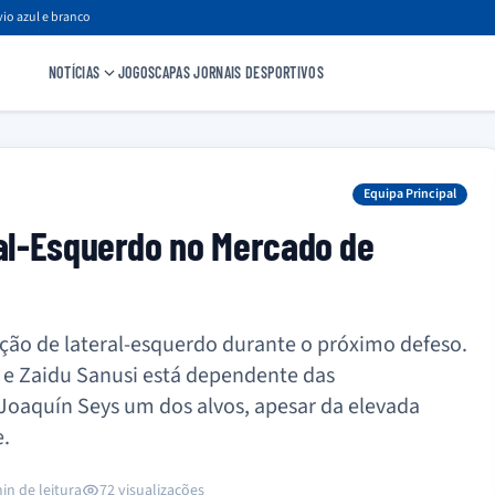
io azul e branco
NOTÍCIAS
JOGOS
CAPAS JORNAIS DESPORTIVOS
Equipa Principal
ral-Esquerdo no Mercado de
ição de lateral-esquerdo durante o próximo defeso.
 e Zaidu Sanusi está dependente das
oaquín Seys um dos alvos, apesar da elevada
e.
in de leitura
72 visualizações