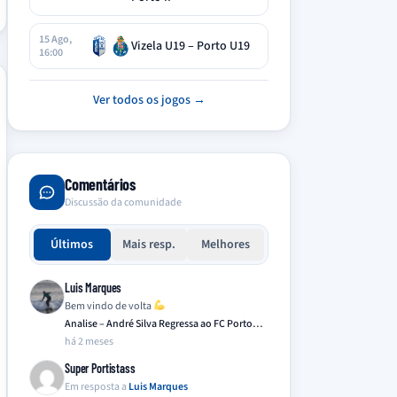
15 Ago,
Vizela U19 – Porto U19
16:00
Ver todos os jogos →
Comentários
Discussão da comunidade
Últimos
Mais resp.
Melhores
Luis Marques
Bem vindo de volta
Analise – André Silva Regressa ao FC Porto…
há 2 meses
Super Portistass
Em resposta a
Luis Marques