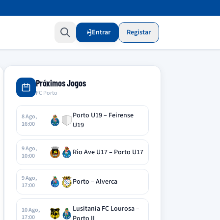
Entrar
Registar
Próximos Jogos
FC Porto
Porto U19 – Feirense
8 Ago,
16:00
U19
9 Ago,
Rio Ave U17 – Porto U17
10:00
9 Ago,
Porto – Alverca
17:00
Lusitania FC Lourosa –
10 Ago,
17:00
Porto II