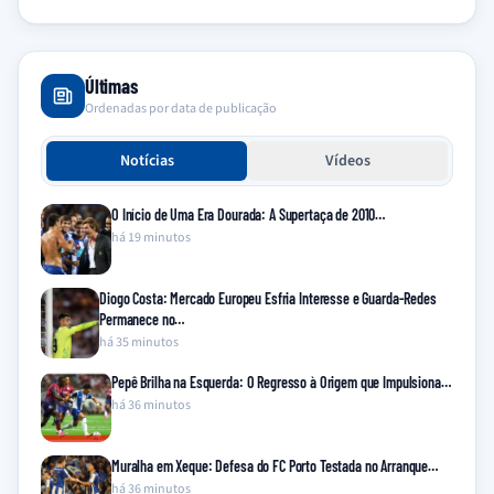
Últimas
Ordenadas por data de publicação
Notícias
Vídeos
O Início de Uma Era Dourada: A Supertaça de 2010…
há 19 minutos
Diogo Costa: Mercado Europeu Esfria Interesse e Guarda-Redes
Permanece no…
há 35 minutos
Pepê Brilha na Esquerda: O Regresso à Origem que Impulsiona…
há 36 minutos
Muralha em Xeque: Defesa do FC Porto Testada no Arranque…
há 36 minutos