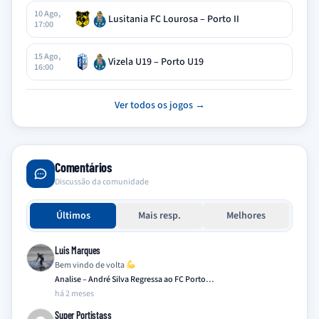
10 Ago,
Lusitania FC Lourosa – Porto II
17:00
15 Ago,
Vizela U19 – Porto U19
16:00
Ver todos os jogos →
Comentários
Discussão da comunidade
Últimos
Mais resp.
Melhores
Luis Marques
Bem vindo de volta
Analise – André Silva Regressa ao FC Porto…
há 2 meses
Super Portistass