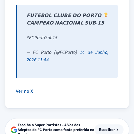
𝗙𝗨𝗧𝗘𝗕𝗢𝗟 𝗖𝗟𝗨𝗕𝗘 𝗗𝗢 𝗣𝗢𝗥𝗧𝗢
𝗖𝗔𝗠𝗣𝗘𝗔̃𝗢 𝗡𝗔𝗖𝗜𝗢𝗡𝗔𝗟 𝗦𝗨𝗕-𝟭𝟱
#FCPortoSub15
— FC Porto (@FCPorto)
14 de Junho,
2026 11:44
Ver no X
Escolha o Super Portistas - A Voz dos
Escolher
Adeptos do FC Porto como fonte preferida no