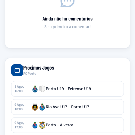
Ainda não há comentários
Sê o primeiro a comentar!
Próximos Jogos
FC Porto
8 Ago,
Porto U19 – Feirense U19
16:00
9 Ago,
Rio Ave U17 – Porto U17
10:00
9 Ago,
Porto – Alverca
17:00