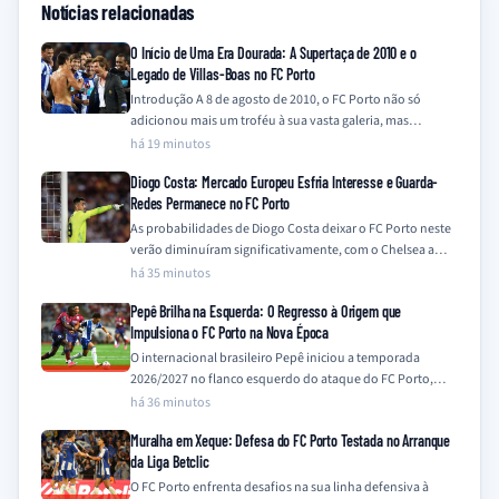
Notícias relacionadas
O Início de Uma Era Dourada: A Supertaça de 2010 e o
Legado de Villas-Boas no FC Porto
Introdução A 8 de agosto de 2010, o FC Porto não só
adicionou mais um troféu à sua vasta galeria, mas
também…
há 19 minutos
Diogo Costa: Mercado Europeu Esfria Interesse e Guarda-
Redes Permanece no FC Porto
As probabilidades de Diogo Costa deixar o FC Porto neste
verão diminuíram significativamente, com o Chelsea a
descartar o interesse e outros…
há 35 minutos
Pepê Brilha na Esquerda: O Regresso à Origem que
Impulsiona o FC Porto na Nova Época
O internacional brasileiro Pepê iniciou a temporada
2026/2027 no flanco esquerdo do ataque do FC Porto,
uma posição onde demonstra particular à-vontade,…
há 36 minutos
Muralha em Xeque: Defesa do FC Porto Testada no Arranque
da Liga Betclic
O FC Porto enfrenta desafios na sua linha defensiva à