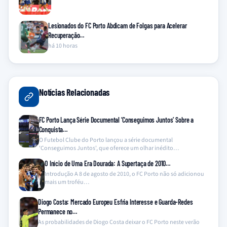
Lesionados do FC Porto Abdicam de Folgas para Acelerar
Recuperação…
há 10 horas
Notícias Relacionadas
FC Porto Lança Série Documental ‘Conseguimos Juntos’ Sobre a
Conquista…
O Futebol Clube do Porto lançou a série documental
'Conseguimos Juntos', que oferece um olhar inédito…
O Início de Uma Era Dourada: A Supertaça de 2010…
Introdução A 8 de agosto de 2010, o FC Porto não só adicionou
mais um troféu…
Diogo Costa: Mercado Europeu Esfria Interesse e Guarda-Redes
Permanece no…
As probabilidades de Diogo Costa deixar o FC Porto neste verão