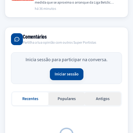
medida que se aproxima o arranque da Liga Betclic
2026/2027, com a…
há 36 minutos
Comentários
Partilha a tua opinião com outros Super Portistas
Inicia sessão para participar na conversa.
Iniciar sessão
Recentes
Populares
Antigos