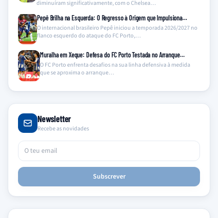
diminuíram significativamente, com o Chelsea…
Pepê Brilha na Esquerda: O Regresso à Origem que Impulsiona…
O internacional brasileiro Pepê iniciou a temporada 2026/2027 no
flanco esquerdo do ataque do FC Porto,…
Muralha em Xeque: Defesa do FC Porto Testada no Arranque…
O FC Porto enfrenta desafios na sua linha defensiva à medida
que se aproxima o arranque…
Newsletter
Recebe as novidades
Subscrever