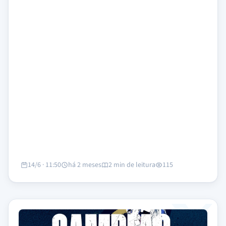
14/6 · 11:50
há 2 meses
2 min de leitura
115