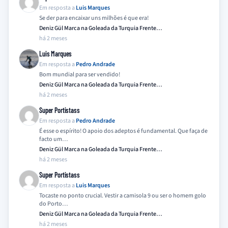
Em resposta a
Luis Marques
Se der para encaixar uns milhões é que era!
Deniz Gül Marca na Goleada da Turquia Frente…
há 2 meses
Luis Marques
Em resposta a
Pedro Andrade
Bom mundial para ser vendido!
Deniz Gül Marca na Goleada da Turquia Frente…
há 2 meses
Super Portistass
Em resposta a
Pedro Andrade
É esse o espírito! O apoio dos adeptos é fundamental. Que faça de
facto um…
Deniz Gül Marca na Goleada da Turquia Frente…
há 2 meses
Super Portistass
Em resposta a
Luis Marques
Tocaste no ponto crucial. Vestir a camisola 9 ou ser o homem golo
do Porto…
Deniz Gül Marca na Goleada da Turquia Frente…
há 2 meses