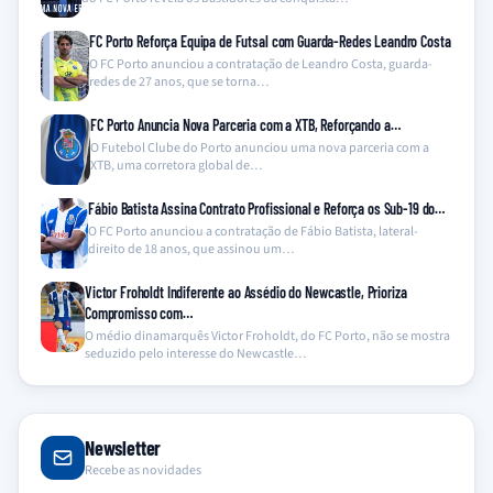
FC Porto Reforça Equipa de Futsal com Guarda-Redes Leandro Costa
O FC Porto anunciou a contratação de Leandro Costa, guarda-
redes de 27 anos, que se torna…
FC Porto Anuncia Nova Parceria com a XTB, Reforçando a…
O Futebol Clube do Porto anunciou uma nova parceria com a
XTB, uma corretora global de…
Fábio Batista Assina Contrato Profissional e Reforça os Sub-19 do…
O FC Porto anunciou a contratação de Fábio Batista, lateral-
direito de 18 anos, que assinou um…
Victor Froholdt Indiferente ao Assédio do Newcastle, Prioriza
Compromisso com…
O médio dinamarquês Victor Froholdt, do FC Porto, não se mostra
seduzido pelo interesse do Newcastle…
Newsletter
Recebe as novidades