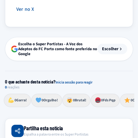
Ver no X
Escolha o Super Portistas - A Voz dos
Escolher
Adeptos do FC Porto como fonte preferida no
Google
O que achaste desta notícia?
Inicia sessão para reagir
0
reações
Esforço, determinação, aprovação forte
Lealdade, amor clubístico, sentimento profundo
Impressionante, chocante, de grande impacto
Reação de desespero, raiva, frustração ou espanto extremo
Excelência, destaque, o melhor
0
Garra!
0
Orgulho!
0
Brutal!
0
Fds Pqp
0
Cra
Partilha esta notícia
Espalha a palavra entre os Super Portistas