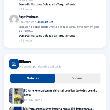
Deniz Gül Marca na Goleada da Turquia Frente…
há 2 meses
Super Portistass
Em resposta a
Luis Marques
Tocaste no ponto crucial. Vestir a camisola 9 ou ser o homem golo
do Porto…
Deniz Gül Marca na Goleada da Turquia Frente…
há 2 meses
Últimas
Ordenadas por data de publicação
Notícias
Vídeos
FC Porto Reforça Equipa de Futsal com Guarda-Redes Leandro
Costa
há 30 minutos
FC Porto Anuncia Nova Parceria com a XTB, Reforçando a…