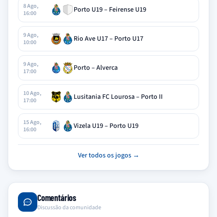
8 Ago,
Porto U19 – Feirense U19
16:00
9 Ago,
Rio Ave U17 – Porto U17
10:00
9 Ago,
Porto – Alverca
17:00
10 Ago,
Lusitania FC Lourosa – Porto II
17:00
15 Ago,
Vizela U19 – Porto U19
16:00
Ver todos os jogos →
Comentários
Discussão da comunidade