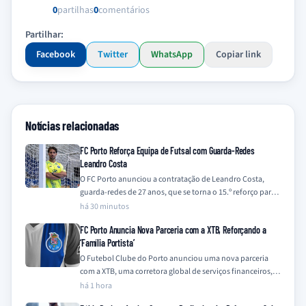
0
partilhas
0
comentários
Partilhar:
Facebook
Twitter
WhatsApp
Copiar link
Notícias relacionadas
FC Porto Reforça Equipa de Futsal com Guarda-Redes
Leandro Costa
O FC Porto anunciou a contratação de Leandro Costa,
guarda-redes de 27 anos, que se torna o 15.º reforço para a
equipa…
há 30 minutos
FC Porto Anuncia Nova Parceria com a XTB, Reforçando a
‘Família Portista’
O Futebol Clube do Porto anunciou uma nova parceria
com a XTB, uma corretora global de serviços financeiros,
integrando a empresa na…
há 1 hora