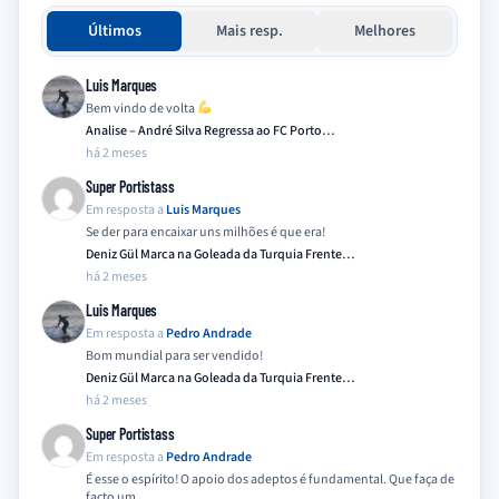
Últimos
Mais resp.
Melhores
Luis Marques
Bem vindo de volta
Analise – André Silva Regressa ao FC Porto…
há 2 meses
Super Portistass
Em resposta a
Luis Marques
Se der para encaixar uns milhões é que era!
Deniz Gül Marca na Goleada da Turquia Frente…
há 2 meses
Luis Marques
Em resposta a
Pedro Andrade
Bom mundial para ser vendido!
Deniz Gül Marca na Goleada da Turquia Frente…
há 2 meses
Super Portistass
Em resposta a
Pedro Andrade
É esse o espírito! O apoio dos adeptos é fundamental. Que faça de
facto um…