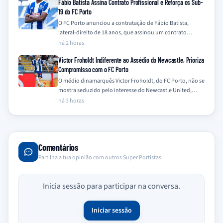
Fábio Batista Assina Contrato Profissional e Reforça os Sub-
19 do FC Porto
O FC Porto anunciou a contratação de Fábio Batista,
lateral-direito de 18 anos, que assinou um contrato
profissional com o clube e…
há 2 horas
Victor Froholdt Indiferente ao Assédio do Newcastle, Prioriza
Compromisso com o FC Porto
O médio dinamarquês Victor Froholdt, do FC Porto, não se
mostra seduzido pelo interesse do Newcastle United,
mantendo-se focado no seu compromisso…
há 3 horas
Comentários
Partilha a tua opinião com outros Super Portistas
Inicia sessão para participar na conversa.
Iniciar sessão