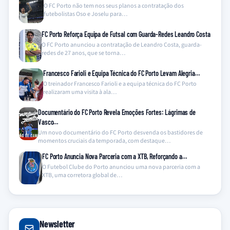
O FC Porto não tem nos seus planos a contratação dos
futebolistas Oso e Joselu para…
FC Porto Reforça Equipa de Futsal com Guarda-Redes Leandro Costa
O FC Porto anunciou a contratação de Leandro Costa, guarda-
redes de 27 anos, que se torna…
Francesco Farioli e Equipa Técnica do FC Porto Levam Alegria…
O treinador Francesco Farioli e a equipa técnica do FC Porto
realizaram uma visita à ala…
Documentário do FC Porto Revela Emoções Fortes: Lágrimas de
Vasco…
Um novo documentário do FC Porto desvenda os bastidores de
momentos cruciais da temporada, com destaque…
FC Porto Anuncia Nova Parceria com a XTB, Reforçando a…
O Futebol Clube do Porto anunciou uma nova parceria com a
XTB, uma corretora global de…
Newsletter