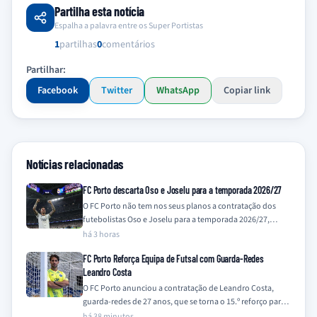
Partilha esta notícia
Espalha a palavra entre os Super Portistas
1
partilhas
0
comentários
Partilhar:
Facebook
Twitter
WhatsApp
Copiar link
Notícias relacionadas
FC Porto descarta Oso e Joselu para a temporada 2026/27
O FC Porto não tem nos seus planos a contratação dos
futebolistas Oso e Joselu para a temporada 2026/27,
contrariando recentes especulações…
há 3 horas
FC Porto Reforça Equipa de Futsal com Guarda-Redes
Leandro Costa
O FC Porto anunciou a contratação de Leandro Costa,
guarda-redes de 27 anos, que se torna o 15.º reforço para a
equipa…
há 38 minutos