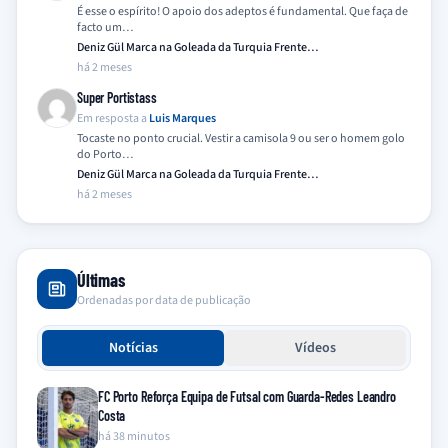
É esse o espírito! O apoio dos adeptos é fundamental. Que faça de
facto um…
Deniz Gül Marca na Goleada da Turquia Frente…
há 2 meses
Super Portistass
Em resposta a
Luis Marques
Tocaste no ponto crucial. Vestir a camisola 9 ou ser o homem golo
do Porto…
Deniz Gül Marca na Goleada da Turquia Frente…
há 2 meses
Últimas
Ordenadas por data de publicação
Notícias
Vídeos
FC Porto Reforça Equipa de Futsal com Guarda-Redes Leandro
Costa
há 38 minutos