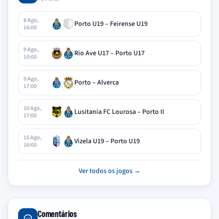
8 Ago,
Porto U19 – Feirense U19
16:00
9 Ago,
Rio Ave U17 – Porto U17
10:00
9 Ago,
Porto – Alverca
17:00
10 Ago,
Lusitania FC Lourosa – Porto II
17:00
15 Ago,
Vizela U19 – Porto U19
16:00
Ver todos os jogos →
Comentários