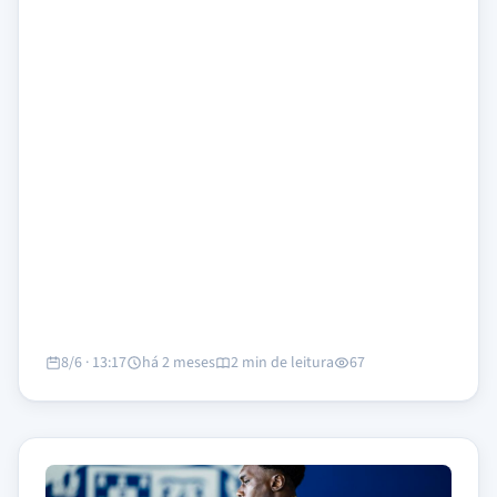
8/6 · 13:17
há 2 meses
2 min de leitura
67