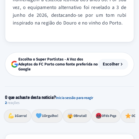
vez, o equipamento alternativo foi revelado a 3 de
junho de 2026, destacando-se por um tom rubi
inspirado na região do Douro e no vinho do Porto.
Escolha o Super Portistas - A Voz dos
Escolher
Adeptos do FC Porto como fonte preferida no
Google
O que achaste desta notícia?
Inicia sessão para reagir
2
reações
Esforço, determinação, aprovação forte
Lealdade, amor clubístico, sentimento profundo
Impressionante, chocante, de grande impacto
Reação de desespero, raiva, frustração ou espanto extremo
Excelência, destaque, o melhor
1
Garra!
1
Orgulho!
0
Brutal!
0
Fds Pqp
0
Cra