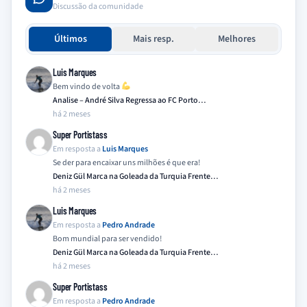
Discussão da comunidade
Últimos
Mais resp.
Melhores
Luis Marques
Bem vindo de volta
Analise – André Silva Regressa ao FC Porto…
há 2 meses
Super Portistass
Em resposta a
Luis Marques
Se der para encaixar uns milhões é que era!
Deniz Gül Marca na Goleada da Turquia Frente…
há 2 meses
Luis Marques
Em resposta a
Pedro Andrade
Bom mundial para ser vendido!
Deniz Gül Marca na Goleada da Turquia Frente…
há 2 meses
Super Portistass
Em resposta a
Pedro Andrade