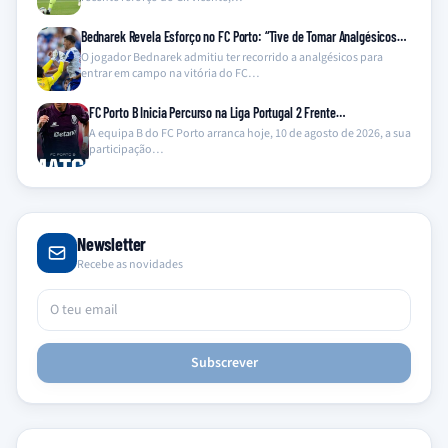
Bednarek Revela Esforço no FC Porto: “Tive de Tomar Analgésicos…
O jogador Bednarek admitiu ter recorrido a analgésicos para
entrar em campo na vitória do FC…
FC Porto B Inicia Percurso na Liga Portugal 2 Frente…
A equipa B do FC Porto arranca hoje, 10 de agosto de 2026, a sua
participação…
Newsletter
Recebe as novidades
Subscrever