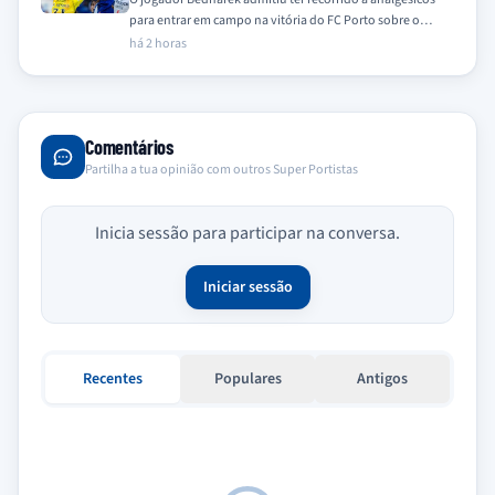
para entrar em campo na vitória do FC Porto sobre o
Alverca, confessando que…
há 2 horas
Comentários
Partilha a tua opinião com outros Super Portistas
Inicia sessão para participar na conversa.
Iniciar sessão
Recentes
Populares
Antigos