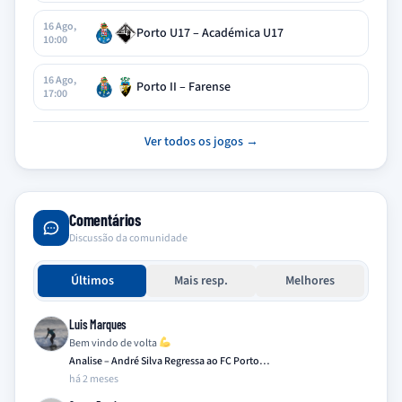
16 Ago,
Porto U17 – Académica U17
10:00
16 Ago,
Porto II – Farense
17:00
Ver todos os jogos →
Comentários
Discussão da comunidade
Últimos
Mais resp.
Melhores
Luis Marques
Bem vindo de volta
Analise – André Silva Regressa ao FC Porto…
há 2 meses