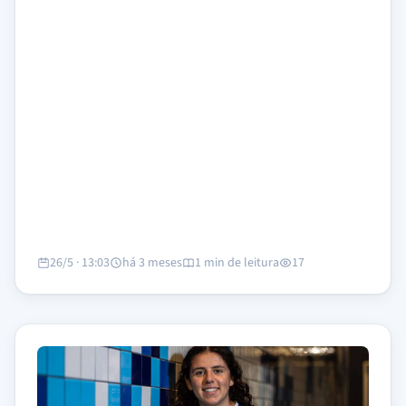
26/5 · 13:03
há 3 meses
1 min de leitura
17