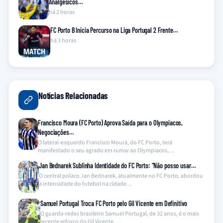
Analgésicos…
há 2 horas
FC Porto B Inicia Percurso na Liga Portugal 2 Frente…
há 3 horas
Notícias Relacionadas
Francisco Moura (FC Porto) Aprova Saída para o Olympiacos,
Negociações…
O lateral-esquerdo Francisco Moura, do FC Porto, terá
manifestado o seu agrado em rumar ao Olympiacos,…
Jan Bednarek Sublinha Identidade do FC Porto: “Não posso usar…
O central polaco Jan Bednarek, atualmente no FC Porto, abordou
a intensidade do futebol na cidade…
Samuel Portugal Troca FC Porto pelo Gil Vicente em Definitivo
O guarda-redes brasileiro Samuel Portugal, de 32 anos, é o mais
recente reforço do Gil Vicente,…