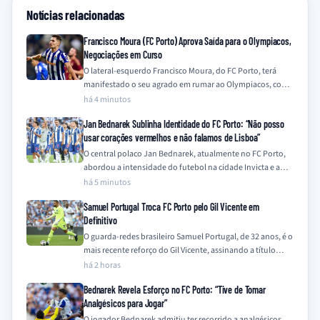
Notícias relacionadas
Francisco Moura (FC Porto) Aprova Saída para o Olympiacos,
Negociações em Curso
O lateral-esquerdo Francisco Moura, do FC Porto, terá
manifestado o seu agrado em rumar ao Olympiacos, com
as negociações entre os clubes…
há 4 minutos
Jan Bednarek Sublinha Identidade do FC Porto: “Não posso
usar corações vermelhos e não falamos de Lisboa”
O central polaco Jan Bednarek, atualmente no FC Porto,
abordou a intensidade do futebol na cidade Invicta e a
rivalidade com a…
há 5 minutos
Samuel Portugal Troca FC Porto pelo Gil Vicente em
Definitivo
O guarda-redes brasileiro Samuel Portugal, de 32 anos, é o
mais recente reforço do Gil Vicente, assinando a título
definitivo após quatro…
há 2 horas
Bednarek Revela Esforço no FC Porto: “Tive de Tomar
Analgésicos para Jogar”
O jogador Bednarek admitiu ter recorrido a analgésicos