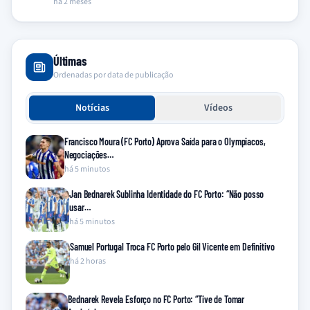
há 2 meses
Últimas
Ordenadas por data de publicação
Notícias
Vídeos
Francisco Moura (FC Porto) Aprova Saída para o Olympiacos,
Negociações…
há 5 minutos
Jan Bednarek Sublinha Identidade do FC Porto: “Não posso
usar…
há 5 minutos
Samuel Portugal Troca FC Porto pelo Gil Vicente em Definitivo
há 2 horas
Bednarek Revela Esforço no FC Porto: “Tive de Tomar