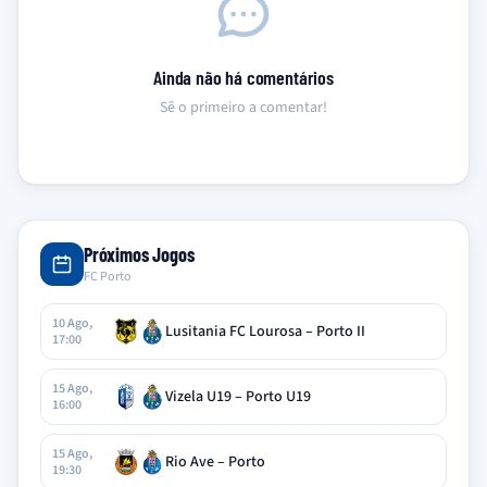
Ainda não há comentários
Sê o primeiro a comentar!
Próximos Jogos
FC Porto
10 Ago,
Lusitania FC Lourosa – Porto II
17:00
15 Ago,
Vizela U19 – Porto U19
16:00
15 Ago,
Rio Ave – Porto
19:30