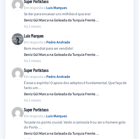
Super Portistass
Em resposta a
Luis Marques
Se der para encaixar uns milhões é que era!
Deniz Gül Marca na Goleada da Turquia Frente…
há 2 meses
Luis Marques
Em resposta a
Pedro Andrade
Bom mundial para ser vendido!
Deniz Gül Marca na Goleada da Turquia Frente…
há 2 meses
Super Portistass
Em resposta a
Pedro Andrade
É esse o espírito! O apoio dos adeptos é fundamental. Que faça de
facto um…
Deniz Gül Marca na Goleada da Turquia Frente…
há 2 meses
Super Portistass
Em resposta a
Luis Marques
Tocaste no ponto crucial. Vestir a camisola 9 ou ser o homem golo
do Porto…
Deniz Gül Marca na Goleada da Turquia Frente…