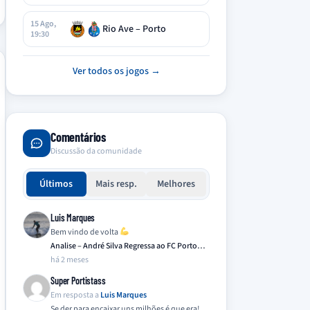
15 Ago,
Rio Ave – Porto
19:30
Ver todos os jogos →
Comentários
Discussão da comunidade
Últimos
Mais resp.
Melhores
Luis Marques
Bem vindo de volta
Analise – André Silva Regressa ao FC Porto…
há 2 meses
Super Portistass
Em resposta a
Luis Marques
Se der para encaixar uns milhões é que era!