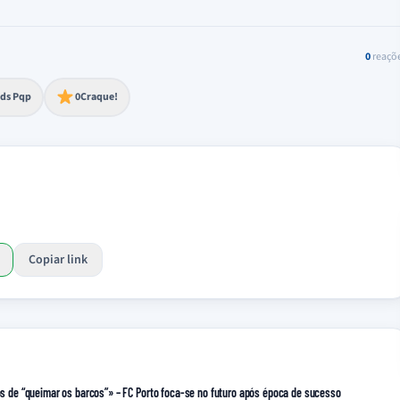
0
reaçõ
to extremo
ds Pqp
0
Craque!
Copiar link
mos de “queimar os barcos”» – FC Porto foca-se no futuro após época de sucesso