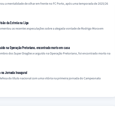
linhou a mentalidade de olhar em frente no FC Porto, após uma temporada de 2025/26
isão da Estreia na Liga
, comentou as recentes especulações sobre a alegada vontade de Rodrigo Mora em
guido na Operação Pretoriano, encontrado morto em casa
embro dos Super Dragões e arguido na Operação Pretoriano, foi encontrado morto na
a na Jornada Inaugural
defesa do título nacional com uma vitória na primeira jornada do Campeonato