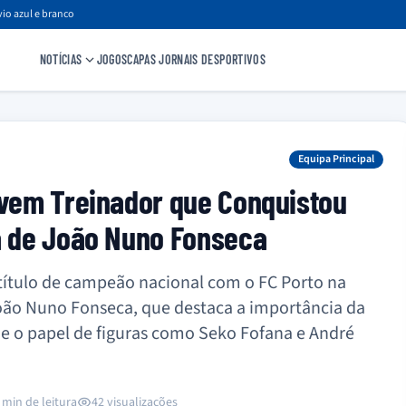
io azul e branco
NOTÍCIAS
JOGOS
CAPAS JORNAIS DESPORTIVOS
Equipa Principal
ovem Treinador que Conquistou
a de João Nuno Fonseca
 título de campeão nacional com o FC Porto na
oão Nuno Fonseca, que destaca a importância da
 e o papel de figuras como Seko Fofana e André
 min de leitura
42 visualizações