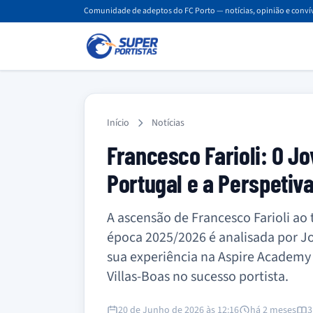
Comunidade de adeptos do FC Porto — notícias, opinião e convív
Início
Notícias
Francesco Farioli: O J
Portugal e a Perspetiv
A ascensão de Francesco Farioli ao
época 2025/2026 é analisada por J
sua experiência na Aspire Academy
Villas-Boas no sucesso portista.
20 de Junho de 2026 às 12:16
há 2 meses
3