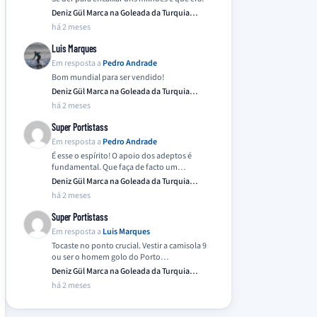
Deniz Gül Marca na Goleada da Turquia
Frente…
há 2 meses
Luis Marques
Em resposta a
Pedro Andrade
Bom mundial para ser vendido!
Deniz Gül Marca na Goleada da Turquia
Frente…
há 2 meses
Super Portistass
Em resposta a
Pedro Andrade
É esse o espírito! O apoio dos adeptos é
fundamental. Que faça de facto um…
Deniz Gül Marca na Goleada da Turquia
Frente…
há 2 meses
Super Portistass
Em resposta a
Luis Marques
Tocaste no ponto crucial. Vestir a camisola 9
ou ser o homem golo do Porto…
Deniz Gül Marca na Goleada da Turquia
Frente…
há 2 meses