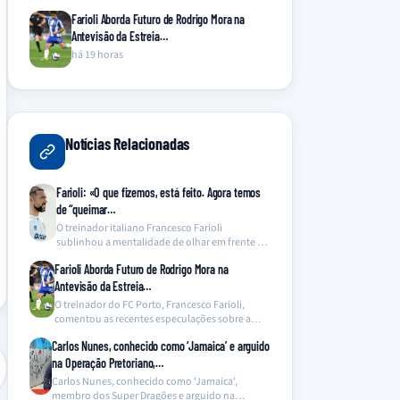
Farioli Aborda Futuro de Rodrigo Mora na
Antevisão da Estreia…
há 19 horas
Notícias Relacionadas
Farioli: «O que fizemos, está feito. Agora temos
de “queimar…
O treinador italiano Francesco Farioli
sublinhou a mentalidade de olhar em frente no
FC Porto, após…
Farioli Aborda Futuro de Rodrigo Mora na
Antevisão da Estreia…
O treinador do FC Porto, Francesco Farioli,
comentou as recentes especulações sobre a
alegada vontade de…
Carlos Nunes, conhecido como ‘Jamaica’ e arguido
na Operação Pretoriano,…
Carlos Nunes, conhecido como 'Jamaica',
membro dos Super Dragões e arguido na