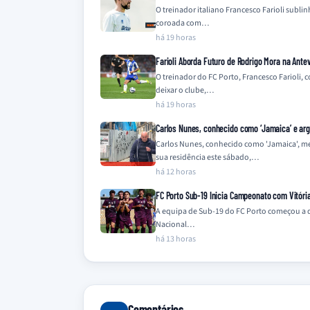
O treinador italiano Francesco Farioli sub
coroada com…
há 19 horas
Farioli Aborda Futuro de Rodrigo Mora na Antev
O treinador do FC Porto, Francesco Farioli
deixar o clube,…
há 19 horas
Carlos Nunes, conhecido como ‘Jamaica’ e ar
Carlos Nunes, conhecido como 'Jamaica', m
sua residência este sábado,…
há 12 horas
FC Porto Sub-19 Inicia Campeonato com Vitóri
A equipa de Sub-19 do FC Porto começou a 
Nacional…
há 13 horas
Comentários