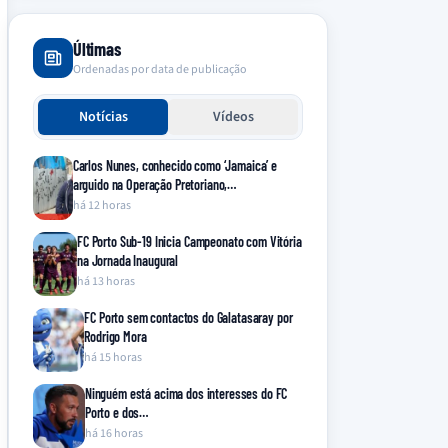
Últimas
Ordenadas por data de publicação
Notícias
Vídeos
Carlos Nunes, conhecido como ‘Jamaica’ e
arguido na Operação Pretoriano,…
há 12 horas
FC Porto Sub-19 Inicia Campeonato com Vitória
na Jornada Inaugural
há 13 horas
FC Porto sem contactos do Galatasaray por
Rodrigo Mora
há 15 horas
Ninguém está acima dos interesses do FC
Porto e dos…
há 16 horas