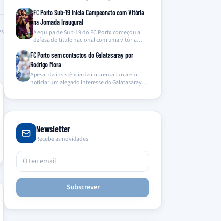
Operação Pretoriano, foi encontrado…
FC Porto Sub-19 Inicia Campeonato com Vitória
na Jornada Inaugural
es
A equipa de Sub-19 do FC Porto começou a
defesa do título nacional com uma vitória…
FC Porto sem contactos do Galatasaray por
Rodrigo Mora
Apesar da insistência da imprensa turca em
noticiar um alegado interesse do Galatasaray
em Rodrigo Mora,…
Newsletter
Recebe as novidades
Subscrever