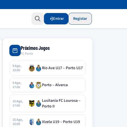
Entrar
Registar
Próximos Jogos
FC Porto
9 Ago,
Rio Ave U17 – Porto U17
10:00
9 Ago,
Porto – Alverca
17:00
Lusitania FC Lourosa –
10 Ago,
17:00
Porto II
15 Ago,
Vizela U19 – Porto U19
16:00