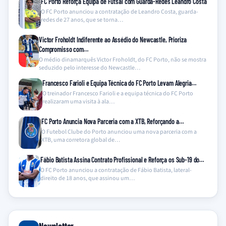
FC Porto Reforça Equipa de Futsal com Guarda-Redes Leandro Costa
O FC Porto anunciou a contratação de Leandro Costa, guarda-
redes de 27 anos, que se torna…
Victor Froholdt Indiferente ao Assédio do Newcastle, Prioriza
Compromisso com…
O médio dinamarquês Victor Froholdt, do FC Porto, não se mostra
seduzido pelo interesse do Newcastle…
Francesco Farioli e Equipa Técnica do FC Porto Levam Alegria…
O treinador Francesco Farioli e a equipa técnica do FC Porto
realizaram uma visita à ala…
FC Porto Anuncia Nova Parceria com a XTB, Reforçando a…
O Futebol Clube do Porto anunciou uma nova parceria com a
XTB, uma corretora global de…
Fábio Batista Assina Contrato Profissional e Reforça os Sub-19 do…
O FC Porto anunciou a contratação de Fábio Batista, lateral-
direito de 18 anos, que assinou um…