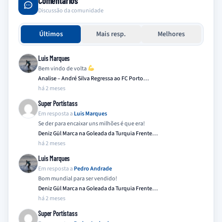
Comentários
Discussão da comunidade
Últimos
Mais resp.
Melhores
Luis Marques
Bem vindo de volta
Analise – André Silva Regressa ao FC Porto…
há 2 meses
Super Portistass
Em resposta a
Luis Marques
Se der para encaixar uns milhões é que era!
Deniz Gül Marca na Goleada da Turquia Frente…
há 2 meses
Luis Marques
Em resposta a
Pedro Andrade
Bom mundial para ser vendido!
Deniz Gül Marca na Goleada da Turquia Frente…
há 2 meses
Super Portistass