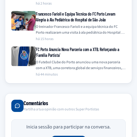
mantendo-se focado no seu compromisso…
há 2 horas
Francesco Farioli e Equipa Técnica do FC Porto Levam
Alegria à Ala Pediátrica do Hospital de São João
O treinador Francesco Farioli e a equipa técnica do FC
Porto realizaram uma visita à ala pediátrica do Hospital de
São João,…
há 15 horas
FC Porto Anuncia Nova Parceria com a XTB, Reforçando a
‘Família Portista’
O Futebol Clube do Porto anunciou uma nova parceria
com a XTB, uma corretora global de serviços financeiros,
integrando a empresa na…
há 44 minutos
Comentários
Partilha a tua opinião com outros Super Portistas
Inicia sessão para participar na conversa.