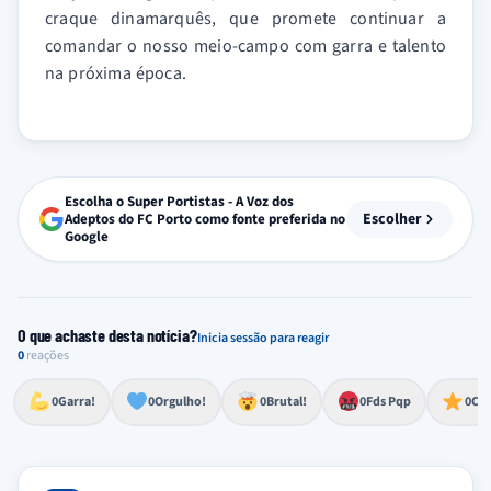
craque dinamarquês, que promete continuar a
comandar o nosso meio-campo com garra e talento
na próxima época.
Escolha o Super Portistas - A Voz dos
Escolher
Adeptos do FC Porto como fonte preferida no
Google
O que achaste desta notícia?
Inicia sessão para reagir
0
reações
Esforço, determinação, aprovação forte
Lealdade, amor clubístico, sentimento profundo
Impressionante, chocante, de grande impacto
Reação de desespero, raiva, frustração ou espanto extremo
Excelência, destaque, o melhor
0
Garra!
0
Orgulho!
0
Brutal!
0
Fds Pqp
0
Cra