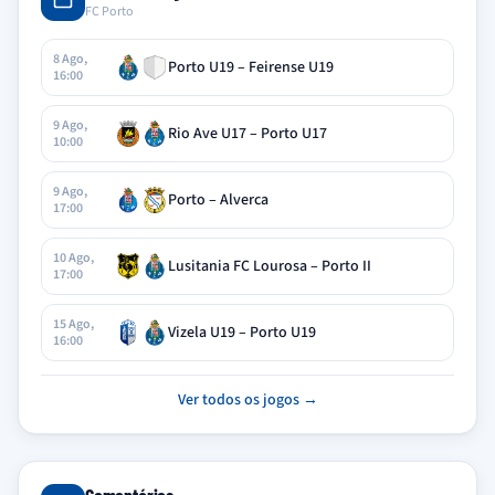
FC Porto
8 Ago,
Porto U19 – Feirense U19
16:00
9 Ago,
Rio Ave U17 – Porto U17
10:00
9 Ago,
Porto – Alverca
17:00
10 Ago,
Lusitania FC Lourosa – Porto II
17:00
15 Ago,
Vizela U19 – Porto U19
16:00
Ver todos os jogos →