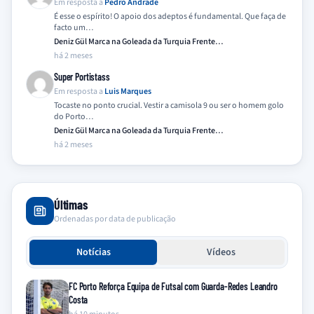
Em resposta a
Pedro Andrade
É esse o espírito! O apoio dos adeptos é fundamental. Que faça de
facto um…
Deniz Gül Marca na Goleada da Turquia Frente…
há 2 meses
Super Portistass
Em resposta a
Luis Marques
Tocaste no ponto crucial. Vestir a camisola 9 ou ser o homem golo
do Porto…
Deniz Gül Marca na Goleada da Turquia Frente…
há 2 meses
Últimas
Ordenadas por data de publicação
Notícias
Vídeos
FC Porto Reforça Equipa de Futsal com Guarda-Redes Leandro
Costa