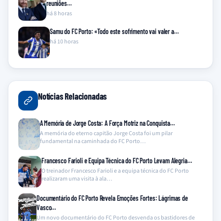
reuniões…
há 8 horas
Samu do FC Porto: «Todo este sofrimento vai valer a…
há 10 horas
Notícias Relacionadas
A Memória de Jorge Costa: A Força Motriz na Conquista…
A memória do eterno capitão Jorge Costa foi um pilar
fundamental na caminhada do FC Porto…
Francesco Farioli e Equipa Técnica do FC Porto Levam Alegria…
O treinador Francesco Farioli e a equipa técnica do FC Porto
realizaram uma visita à ala…
Documentário do FC Porto Revela Emoções Fortes: Lágrimas de
Vasco…
Um novo documentário do FC Porto desvenda os bastidores de