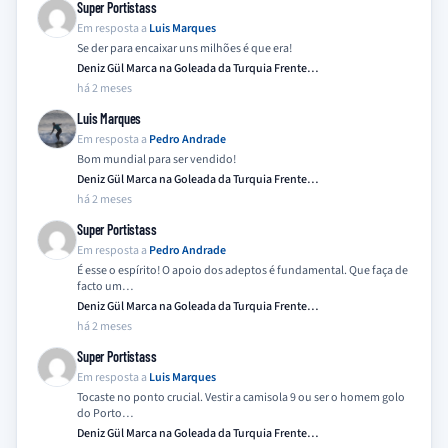
Super Portistass
Em resposta a
Luis Marques
Se der para encaixar uns milhões é que era!
Deniz Gül Marca na Goleada da Turquia Frente…
há 2 meses
Luis Marques
Em resposta a
Pedro Andrade
Bom mundial para ser vendido!
Deniz Gül Marca na Goleada da Turquia Frente…
há 2 meses
Super Portistass
Em resposta a
Pedro Andrade
É esse o espírito! O apoio dos adeptos é fundamental. Que faça de
facto um…
Deniz Gül Marca na Goleada da Turquia Frente…
há 2 meses
Super Portistass
Em resposta a
Luis Marques
Tocaste no ponto crucial. Vestir a camisola 9 ou ser o homem golo
do Porto…
Deniz Gül Marca na Goleada da Turquia Frente…