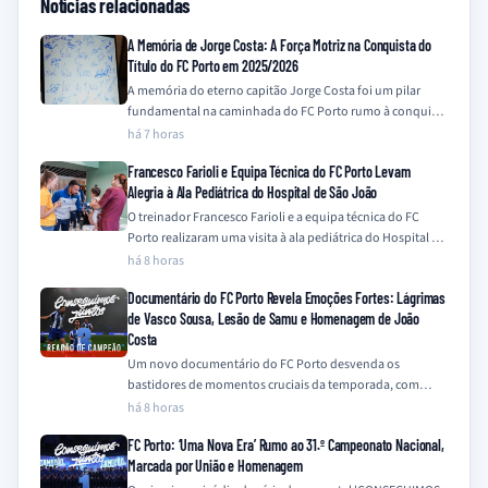
Notícias relacionadas
A Memória de Jorge Costa: A Força Motriz na Conquista do
Título do FC Porto em 2025/2026
A memória do eterno capitão Jorge Costa foi um pilar
fundamental na caminhada do FC Porto rumo à conquista
do título da…
há 7 horas
Francesco Farioli e Equipa Técnica do FC Porto Levam
Alegria à Ala Pediátrica do Hospital de São João
O treinador Francesco Farioli e a equipa técnica do FC
Porto realizaram uma visita à ala pediátrica do Hospital de
São João,…
há 8 horas
Documentário do FC Porto Revela Emoções Fortes: Lágrimas
de Vasco Sousa, Lesão de Samu e Homenagem de João
Costa
Um novo documentário do FC Porto desvenda os
bastidores de momentos cruciais da temporada, com
destaque para a emotiva recuperação de Vasco…
há 8 horas
FC Porto: ‘Uma Nova Era’ Rumo ao 31.º Campeonato Nacional,
Marcada por União e Homenagem