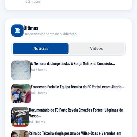
há 2 meses
Últimas
Ordenadas por data de publicação
Notícias
Vídeos
A Memória de Jorge Costa: A Força Motriz na Conquista…
há 7 horas
Francesco Farioli e Equipa Técnica do FC Porto Levam Alegria…
há 8 horas
Documentário do FC Porto Revela Emoções Fortes: Lágrimas de
Vasco…
há 8 horas
Reinaldo Teixeira elogia postura de Villas-Boas e Varandas em