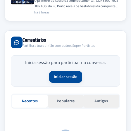
O primeiro episódio da série documental 'CONSEGUIMOS
JUNTOS' do FC Porto revela os bastidores da conquista do
31.º Campeonato Nacional na época…
há 8 horas
Comentários
Partilha a tua opinião com outros Super Portistas
Inicia sessão para participar na conversa.
Iniciar sessão
Recentes
Populares
Antigos