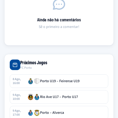
Ainda não há comentários
Sê o primeiro a comentar!
Próximos Jogos
FC Porto
8 Ago,
Porto U19 – Feirense U19
16:00
9 Ago,
Rio Ave U17 – Porto U17
10:00
9 Ago,
Porto – Alverca
17:00