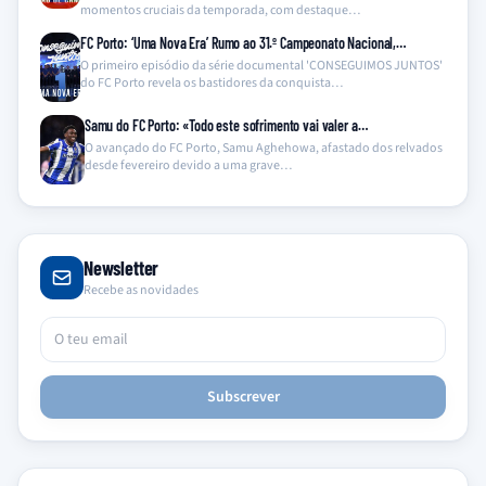
momentos cruciais da temporada, com destaque…
FC Porto: ‘Uma Nova Era’ Rumo ao 31.º Campeonato Nacional,…
O primeiro episódio da série documental 'CONSEGUIMOS JUNTOS'
do FC Porto revela os bastidores da conquista…
Samu do FC Porto: «Todo este sofrimento vai valer a…
O avançado do FC Porto, Samu Aghehowa, afastado dos relvados
desde fevereiro devido a uma grave…
Newsletter
Recebe as novidades
Subscrever