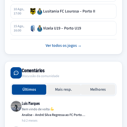
10 Ago,
Lusitania FC Lourosa – Porto II
17:00
15 Ago,
Vizela U19 – Porto U19
16:00
Ver todos os jogos →
Comentários
Discussão da comunidade
Últimos
Mais resp.
Melhores
Luis Marques
Bem vindo de volta
Analise – André Silva Regressa ao FC Porto…
há 2 meses