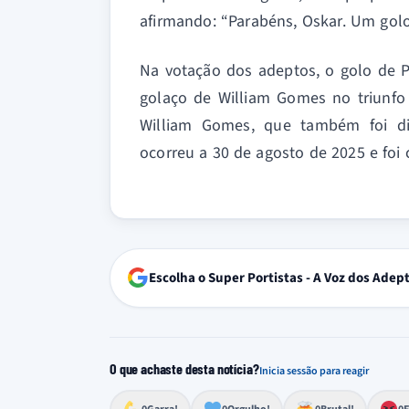
afirmando: “Parabéns, Oskar. Um gol
Na votação dos adeptos, o golo de P
golaço de William Gomes no triunfo 
William Gomes, que também foi di
ocorreu a 30 de agosto de 2025 e foi c
Escolha o Super Portistas - A Voz dos Adep
O que achaste desta notícia?
Inicia sessão para reagir
Esforço, determinação, aprovação forte
Lealdade, amor clubístico, sentimento profundo
Impressionante, chocante, de grande impacto
Reação de desespero, raiva, frustração ou espan
Excelência, destaque, o melhor