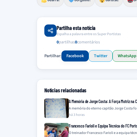
0
Garra!
0
Orgulho!
0
Brutal!
0
F
Partilha esta notícia
Espalha a palavra entre os Super Portistas
0
partilhas
0
comentários
Partilhar:
Facebook
Twitter
WhatsApp
Notícias relacionadas
A Memória de Jorge Costa: A Força Motriz na 
A memória do eterno capitão Jorge Costa fo
há 3 horas
Francesco Farioli e Equipa Técnica do FC Port
O treinador Francesco Farioli e a equipa téc