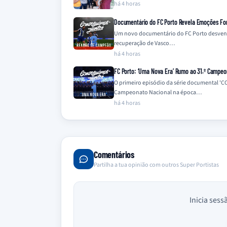
há 4 horas
Documentário do FC Porto Revela Emoções Fo
Um novo documentário do FC Porto desvend
recuperação de Vasco…
há 4 horas
FC Porto: ‘Uma Nova Era’ Rumo ao 31.º Campe
O primeiro episódio da série documental 'C
Campeonato Nacional na época…
há 4 horas
Comentários
Partilha a tua opinião com outros Super Portistas
Inicia sess