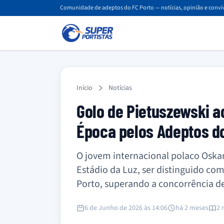
Comunidade de adeptos do FC Porto — notícias, opinião e convív
Início
Notícias
Golo de Pietuszewski ao
Época pelos Adeptos d
O jovem internacional polaco Oskar 
Estádio da Luz, ser distinguido c
Porto, superando a concorrência d
6 de Junho de 2026 às 14:06
há 2 meses
2 