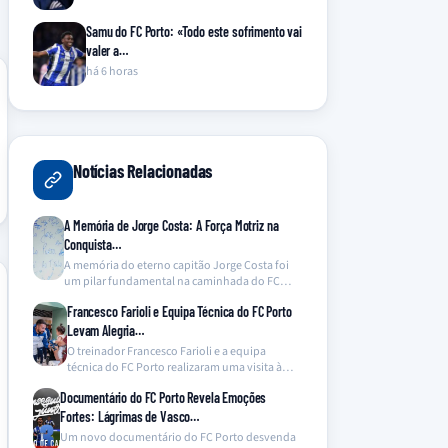
Samu do FC Porto: «Todo este sofrimento vai
valer a…
há 6 horas
Notícias Relacionadas
A Memória de Jorge Costa: A Força Motriz na
Conquista…
A memória do eterno capitão Jorge Costa foi
um pilar fundamental na caminhada do FC
Porto…
Francesco Farioli e Equipa Técnica do FC Porto
Levam Alegria…
O treinador Francesco Farioli e a equipa
técnica do FC Porto realizaram uma visita à
ala…
Documentário do FC Porto Revela Emoções
Fortes: Lágrimas de Vasco…
Um novo documentário do FC Porto desvenda