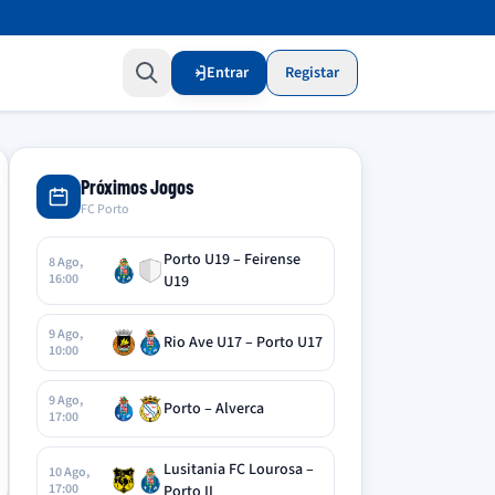
Entrar
Registar
Próximos Jogos
FC Porto
Porto U19 – Feirense
8 Ago,
16:00
U19
9 Ago,
Rio Ave U17 – Porto U17
10:00
9 Ago,
Porto – Alverca
17:00
Lusitania FC Lourosa –
10 Ago,
17:00
Porto II