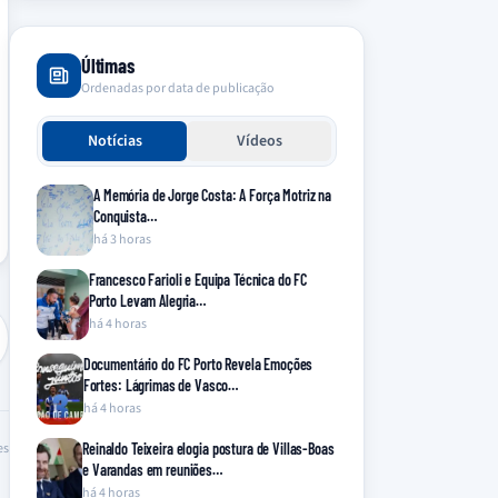
Últimas
Ordenadas por data de publicação
Notícias
Vídeos
A Memória de Jorge Costa: A Força Motriz na
Conquista…
há 3 horas
Francesco Farioli e Equipa Técnica do FC
Porto Levam Alegria…
há 4 horas
Documentário do FC Porto Revela Emoções
Fortes: Lágrimas de Vasco…
há 4 horas
Reinaldo Teixeira elogia postura de Villas-Boas
es
e Varandas em reuniões…
há 4 horas