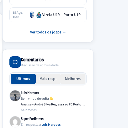
15 Ago,
Vizela U19 – Porto U19
16:00
Ver todos os jogos →
Comentários
Discussão da comunidade
Últimos
Mais resp.
Melhores
Luis Marques
Bem vindo de volta
Analise – André Silva Regressa ao FC Porto…
há 2 meses
Super Portistass
Em resposta a
Luis Marques