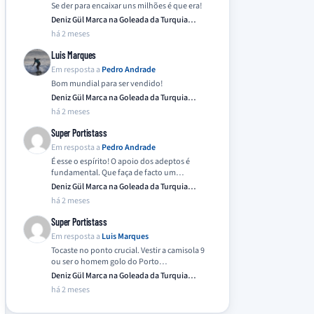
Se der para encaixar uns milhões é que era!
Deniz Gül Marca na Goleada da Turquia
Frente…
há 2 meses
Luis Marques
Em resposta a
Pedro Andrade
Bom mundial para ser vendido!
Deniz Gül Marca na Goleada da Turquia
Frente…
há 2 meses
Super Portistass
Em resposta a
Pedro Andrade
É esse o espírito! O apoio dos adeptos é
fundamental. Que faça de facto um…
Deniz Gül Marca na Goleada da Turquia
Frente…
há 2 meses
Super Portistass
Em resposta a
Luis Marques
Tocaste no ponto crucial. Vestir a camisola 9
ou ser o homem golo do Porto…
Deniz Gül Marca na Goleada da Turquia
Frente…
há 2 meses