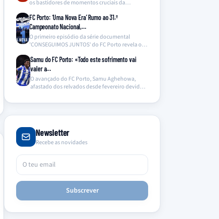
os bastidores de momentos cruciais da
temporada, com destaque…
FC Porto: ‘Uma Nova Era’ Rumo ao 31.º
Campeonato Nacional,…
O primeiro episódio da série documental
'CONSEGUIMOS JUNTOS' do FC Porto revela os
bastidores da conquista…
Samu do FC Porto: «Todo este sofrimento vai
valer a…
O avançado do FC Porto, Samu Aghehowa,
afastado dos relvados desde fevereiro devido a
uma grave…
Newsletter
Recebe as novidades
Subscrever