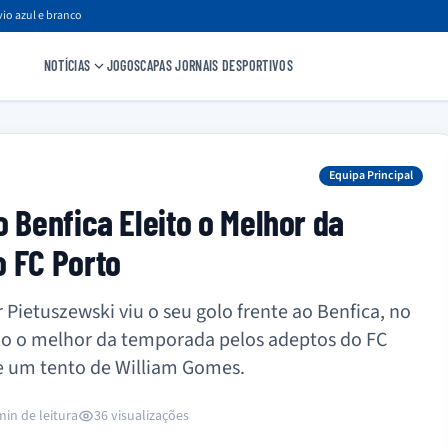
io azul e branco
NOTÍCIAS
JOGOS
CAPAS JORNAIS DESPORTIVOS
Equipa Principal
 Benfica Eleito o Melhor da
o FC Porto
Pietuszewski viu o seu golo frente ao Benfica, no
omo o melhor da temporada pelos adeptos do FC
e um tento de William Gomes.
min de leitura
36 visualizações