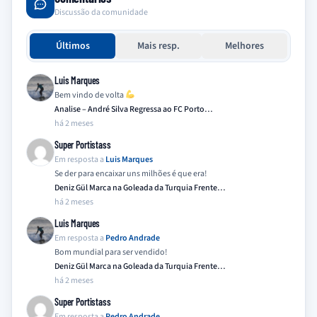
Discussão da comunidade
Últimos
Mais resp.
Melhores
Luis Marques
Bem vindo de volta
Analise – André Silva Regressa ao FC Porto…
há 2 meses
Super Portistass
Em resposta a
Luis Marques
Se der para encaixar uns milhões é que era!
Deniz Gül Marca na Goleada da Turquia Frente…
há 2 meses
Luis Marques
Em resposta a
Pedro Andrade
Bom mundial para ser vendido!
Deniz Gül Marca na Goleada da Turquia Frente…
há 2 meses
Super Portistass
Em resposta a
Pedro Andrade