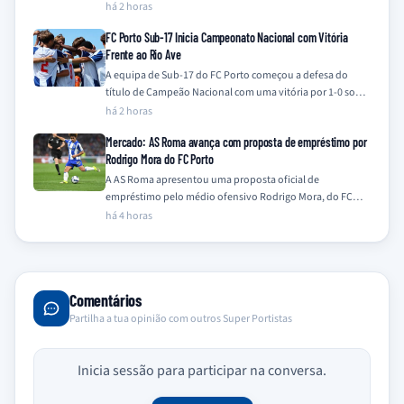
jogador e de qualquer…
há 2 horas
FC Porto Sub-17 Inicia Campeonato Nacional com Vitória
Frente ao Rio Ave
A equipa de Sub-17 do FC Porto começou a defesa do
título de Campeão Nacional com uma vitória por 1-0 sobre
o…
há 2 horas
Mercado: AS Roma avança com proposta de empréstimo por
Rodrigo Mora do FC Porto
A AS Roma apresentou uma proposta oficial de
empréstimo pelo médio ofensivo Rodrigo Mora, do FC
Porto, com uma opção de compra,…
há 4 horas
Comentários
Partilha a tua opinião com outros Super Portistas
Inicia sessão para participar na conversa.