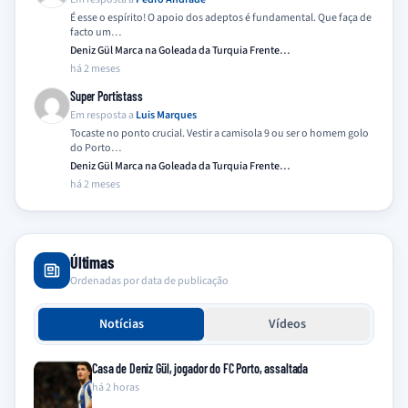
É esse o espírito! O apoio dos adeptos é fundamental. Que faça de
facto um…
Deniz Gül Marca na Goleada da Turquia Frente…
há 2 meses
Super Portistass
Em resposta a
Luis Marques
Tocaste no ponto crucial. Vestir a camisola 9 ou ser o homem golo
do Porto…
Deniz Gül Marca na Goleada da Turquia Frente…
há 2 meses
Últimas
Ordenadas por data de publicação
Notícias
Vídeos
Casa de Deniz Gül, jogador do FC Porto, assaltada
há 2 horas