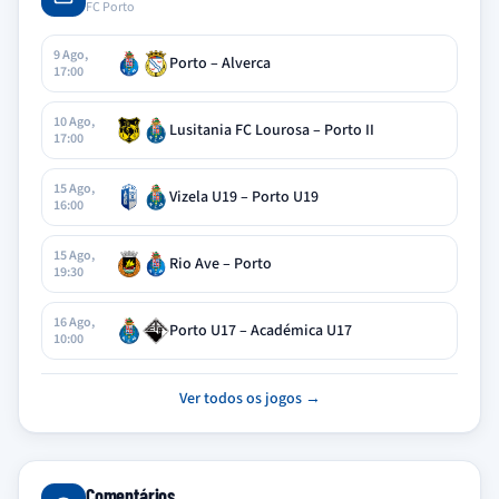
FC Porto
9 Ago,
Porto – Alverca
17:00
10 Ago,
Lusitania FC Lourosa – Porto II
17:00
15 Ago,
Vizela U19 – Porto U19
16:00
15 Ago,
Rio Ave – Porto
19:30
16 Ago,
Porto U17 – Académica U17
10:00
Ver todos os jogos →
Comentários