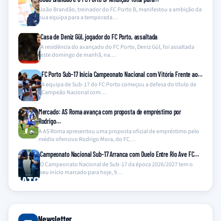
João Brandão, treinador do FC Porto B, manifestou a ambição da
sua equipa para a temporada…
Casa de Deniz Gül, jogador do FC Porto, assaltada
A residência do avançado do FC Porto, Deniz Gül, foi assaltada
este domingo de manhã, na…
FC Porto Sub-17 Inicia Campeonato Nacional com Vitória Frente ao…
A equipa de Sub-17 do FC Porto começou a defesa do título de
Campeão Nacional com…
Mercado: AS Roma avança com proposta de empréstimo por
Rodrigo…
A AS Roma apresentou uma proposta oficial de empréstimo pelo
médio ofensivo Rodrigo Mora, do FC…
Campeonato Nacional Sub-17 Arranca com Duelo Entre Rio Ave FC…
O Campeonato Nacional de Sub-17 da época 2026/2027 tem o
seu início marcado para hoje, 9…
Newsletter