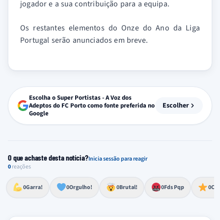
jogador e a sua contribuição para a equipa.
Os restantes elementos do Onze do Ano da Liga
Portugal serão anunciados em breve.
Escolha o Super Portistas - A Voz dos
Escolher
Adeptos do FC Porto como fonte preferida no
Google
O que achaste desta notícia?
Inicia sessão para reagir
0
reações
Esforço, determinação, aprovação forte
Lealdade, amor clubístico, sentimento profundo
Impressionante, chocante, de grande impacto
Reação de desespero, raiva, frustração ou espanto extremo
Excelência, destaque, o melhor
0
Garra!
0
Orgulho!
0
Brutal!
0
Fds Pqp
0
Cra