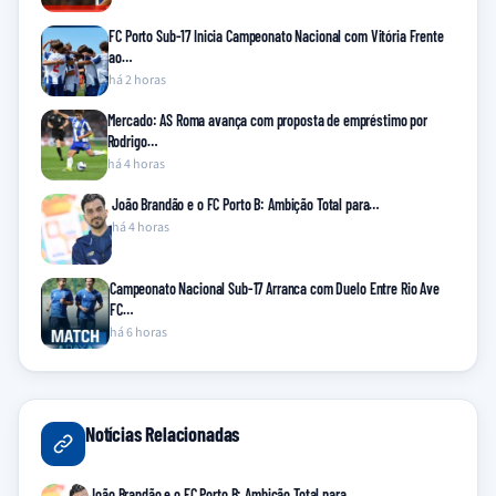
FC Porto Sub-17 Inicia Campeonato Nacional com Vitória Frente
ao…
há 2 horas
Mercado: AS Roma avança com proposta de empréstimo por
Rodrigo…
há 4 horas
João Brandão e o FC Porto B: Ambição Total para…
há 4 horas
Campeonato Nacional Sub-17 Arranca com Duelo Entre Rio Ave
FC…
há 6 horas
Notícias Relacionadas
João Brandão e o FC Porto B: Ambição Total para…