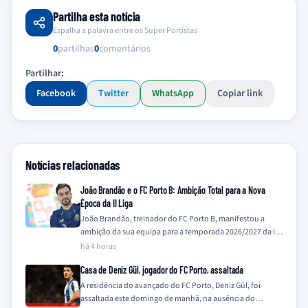
Partilha esta notícia
Espalha a palavra entre os Super Portistas
0
partilhas
0
comentários
Partilhar:
Facebook
Twitter
WhatsApp
Copiar link
Notícias relacionadas
João Brandão e o FC Porto B: Ambição Total para a Nova
Época da II Liga
João Brandão, treinador do FC Porto B, manifestou a
ambição da sua equipa para a temporada 2026/2027 da II
Liga, prometendo ir…
há 4 horas
Casa de Deniz Gül, jogador do FC Porto, assaltada
A residência do avançado do FC Porto, Deniz Gül, foi
assaltada este domingo de manhã, na ausência do