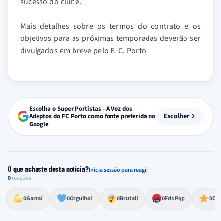
sucesso do clube.
Mais detalhes sobre os termos do contrato e os
objetivos para as próximas temporadas deverão ser
divulgados em breve pelo F. C. Porto.
Escolha o Super Portistas - A Voz dos
Escolher
Adeptos do FC Porto como fonte preferida no
Google
O que achaste desta notícia?
Inicia sessão para reagir
0
reações
Esforço, determinação, aprovação forte
Lealdade, amor clubístico, sentimento profundo
Impressionante, chocante, de grande impacto
Reação de desespero, raiva, frustração ou espanto extremo
Excelência, destaque, o melhor
0
Garra!
0
Orgulho!
0
Brutal!
0
Fds Pqp
0
Cra