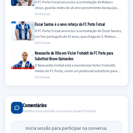
O FC Porto Futsal anunciou a contratação de Mateus
Jesus, guarda-redes de 18 anos proveniente da equipa
Sub-19 do clube, para a…
há 4 horas
Óscar Santos é o novo reforço do FC Porto Futsal
O FC Porto Futsal anunciou a contratação de Óscar Santos,
um fixo português de 33 anos, que chega do S. Mateus.
O…
há 8 horas
Newcastle de Olho em Victor Froholdt do FC Porto para
Substituir Bruno Guimarães
O Newcastle United está a monitorizar Victor Froholdt,
médio do FC Porto, como um potencial substituto para
Bruno Guimarães, que se encontra…
há 9 horas
Comentários
Partilha a tua opinião com outros Super Portistas
Inicia sessão para participar na conversa.