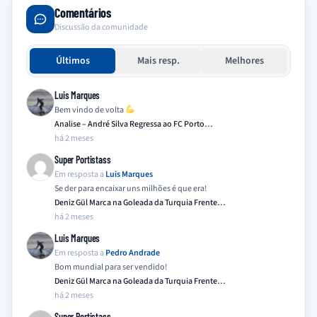
Comentários
Discussão da comunidade
Últimos
Mais resp.
Melhores
Luis Marques
Bem vindo de volta
Analise – André Silva Regressa ao FC Porto…
há 2 meses
Super Portistass
Em resposta a
Luis Marques
Se der para encaixar uns milhões é que era!
Deniz Gül Marca na Goleada da Turquia Frente…
há 2 meses
Luis Marques
Em resposta a
Pedro Andrade
Bom mundial para ser vendido!
Deniz Gül Marca na Goleada da Turquia Frente…
há 2 meses
Super Portistass