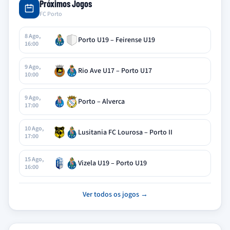
Próximos Jogos
FC Porto
8 Ago,
Porto U19 – Feirense U19
16:00
9 Ago,
Rio Ave U17 – Porto U17
10:00
9 Ago,
Porto – Alverca
17:00
10 Ago,
Lusitania FC Lourosa – Porto II
17:00
15 Ago,
Vizela U19 – Porto U19
16:00
Ver todos os jogos →