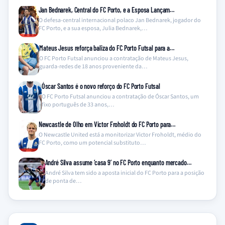
Jan Bednarek, Central do FC Porto, e a Esposa Lançam…
O defesa-central internacional polaco Jan Bednarek, jogador do
FC Porto, e a sua esposa, Julia Bednarek,…
Mateus Jesus reforça baliza do FC Porto Futsal para a…
O FC Porto Futsal anunciou a contratação de Mateus Jesus,
guarda-redes de 18 anos proveniente da…
Óscar Santos é o novo reforço do FC Porto Futsal
O FC Porto Futsal anunciou a contratação de Óscar Santos, um
fixo português de 33 anos,…
Newcastle de Olho em Victor Froholdt do FC Porto para…
O Newcastle United está a monitorizar Victor Froholdt, médio do
FC Porto, como um potencial substituto…
André Silva assume ‘casa 9’ no FC Porto enquanto mercado…
André Silva tem sido a aposta inicial do FC Porto para a posição
de ponta de…