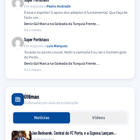
Em resposta a
Pedro Andrade
É esse o espírito! O apoio dos adeptos é fundamental. Que faça de
facto um…
Deniz Gül Marca na Goleada da Turquia Frente…
há 2 meses
Super Portistass
Em resposta a
Luis Marques
Tocaste no ponto crucial. Vestir a camisola 9 ou ser o homem golo
do Porto…
Deniz Gül Marca na Goleada da Turquia Frente…
há 2 meses
Últimas
Ordenadas por data de publicação
Notícias
Vídeos
Jan Bednarek, Central do FC Porto, e a Esposa Lançam…
há 50 minutos