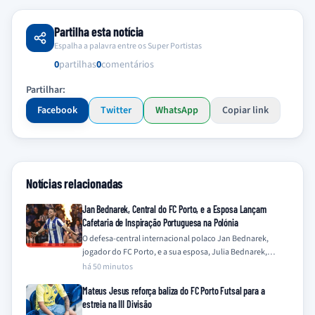
Partilha esta notícia
Espalha a palavra entre os Super Portistas
0
partilhas
0
comentários
Partilhar:
Facebook
Twitter
WhatsApp
Copiar link
Notícias relacionadas
Jan Bednarek, Central do FC Porto, e a Esposa Lançam
Cafetaria de Inspiração Portuguesa na Polónia
O defesa-central internacional polaco Jan Bednarek,
jogador do FC Porto, e a sua esposa, Julia Bednarek,
embarcaram numa nova iniciativa empresarial na…
há 50 minutos
Mateus Jesus reforça baliza do FC Porto Futsal para a
estreia na III Divisão