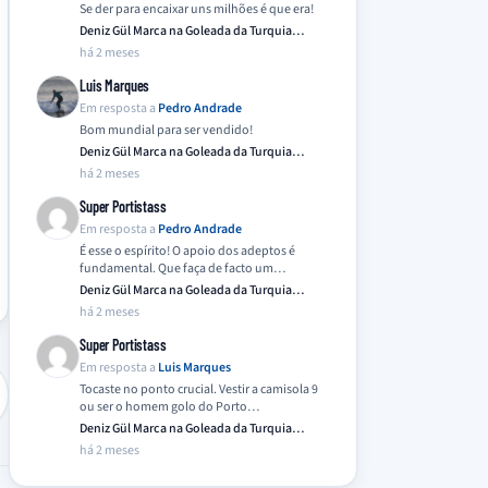
Se der para encaixar uns milhões é que era!
Deniz Gül Marca na Goleada da Turquia
Frente…
há 2 meses
Luis Marques
Em resposta a
Pedro Andrade
Bom mundial para ser vendido!
Deniz Gül Marca na Goleada da Turquia
Frente…
há 2 meses
Super Portistass
Em resposta a
Pedro Andrade
É esse o espírito! O apoio dos adeptos é
fundamental. Que faça de facto um…
Deniz Gül Marca na Goleada da Turquia
Frente…
há 2 meses
Super Portistass
Em resposta a
Luis Marques
Tocaste no ponto crucial. Vestir a camisola 9
ou ser o homem golo do Porto…
Deniz Gül Marca na Goleada da Turquia
Frente…
há 2 meses