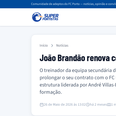
Comunidade de adeptos do FC Porto — notícias, opinião e convív
Início
Notícias
João Brandão renova c
O treinador da equipa secundária d
prolongar o seu contrato com o FC 
estrutura liderada por André Villa
formação.
26 de Maio de 2026 às 13:02
há 2 meses
1 m