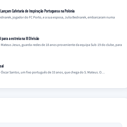
a Lançam Cafetaria de Inspiração Portuguesa na Polónia
Bednarek, jogador do FC Porto, e a sua esposa, Julia Bednarek, embarcaram numa
 para a estreia na III Divisão
e Mateus Jesus, guarda-redes de 18 anos proveniente da equipa Sub-19 do clube, para
sal
e Óscar Santos, um fixo português de 33 anos, que chega do S. Mateus. O…