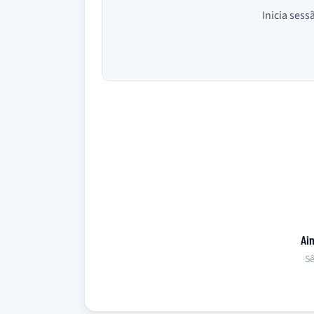
Inicia sess
Ai
Sê