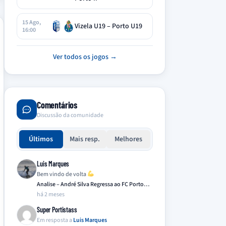
15 Ago,
Vizela U19 – Porto U19
16:00
Ver todos os jogos →
Comentários
Discussão da comunidade
Últimos
Mais resp.
Melhores
Luis Marques
Bem vindo de volta
Analise – André Silva Regressa ao FC Porto…
há 2 meses
Super Portistass
Em resposta a
Luis Marques