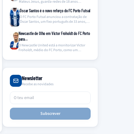
Mateus Jesus, guarda-redes de 18 anos
proveniente da…
Óscar Santos é o novo reforço do FC Porto Futsal
O FC Porto Futsal anunciou a contratação de
Óscar Santos, um fixo português de 33 anos,…
Newcastle de Olho em Victor Froholdt do FC Porto
para…
O Newcastle United está a monitorizar Victor
Froholdt, médio do FC Porto, como um
potencial substituto…
Newsletter
Recebe as novidades
Subscrever