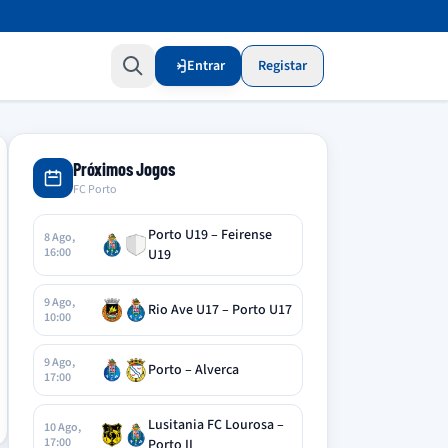
Entrar
Registar
Próximos Jogos
FC Porto
Porto U19 – Feirense
8 Ago,
16:00
U19
9 Ago,
Rio Ave U17 – Porto U17
10:00
9 Ago,
Porto – Alverca
17:00
Lusitania FC Lourosa –
10 Ago,
17:00
Porto II