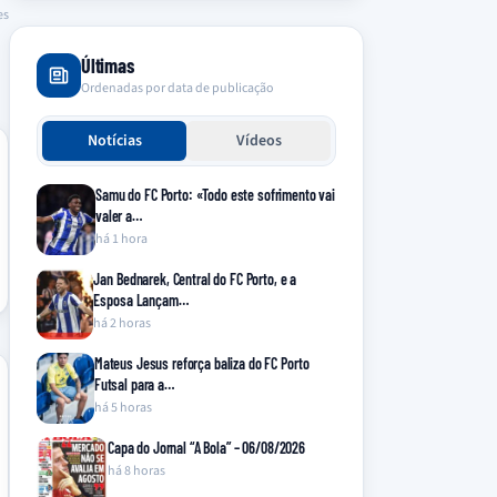
es
Últimas
Ordenadas por data de publicação
Notícias
Vídeos
Samu do FC Porto: «Todo este sofrimento vai
valer a…
há 1 hora
Jan Bednarek, Central do FC Porto, e a
Esposa Lançam…
há 2 horas
Mateus Jesus reforça baliza do FC Porto
Futsal para a…
há 5 horas
Capa do Jornal “A Bola” – 06/08/2026
há 8 horas