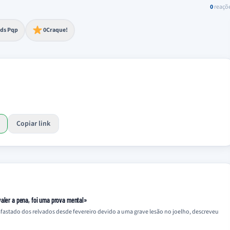
0
reaçõ
to extremo
ds Pqp
0
Craque!
Copiar link
valer a pena, foi uma prova mental»
astado dos relvados desde fevereiro devido a uma grave lesão no joelho, descreveu