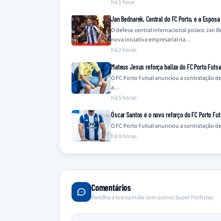
há 1 hora
Jan Bednarek, Central do FC Porto, e a Espos
O defesa-central internacional polaco Jan 
nova iniciativa empresarial na…
há 2 horas
Mateus Jesus reforça baliza do FC Porto Futsal
O FC Porto Futsal anunciou a contratação d
a…
há 5 horas
Óscar Santos é o novo reforço do FC Porto Fut
O FC Porto Futsal anunciou a contratação d
há 9 horas
Comentários
Partilha a tua opinião com outros Super Portistas