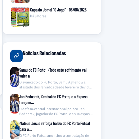
Capa do Jornal “O Jogo” – 06/08/2026
há 8 horas
Notícias Relacionadas
Samu do FC Porto: «Todo este sofrimento vai
valer a…
O avançado do FC Porto, Samu Aghehowa,
afastado dos relvados desde fevereiro devido a
uma grave…
Jan Bednarek, Central do FC Porto, e a Esposa
Lançam…
O defesa-central internacional polaco Jan
Bednarek, jogador do FC Porto, e a sua esposa,
Julia Bednarek,…
Mateus Jesus reforça baliza do FC Porto Futsal
para a…
O FC Porto Futsal anunciou a contratação de